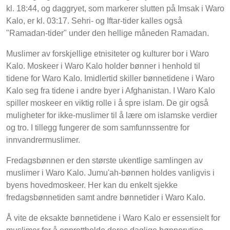
kl. 18:44, og daggryet, som markerer slutten på Imsak i Waro
Kalo, er kl. 03:17. Sehri- og Iftar-tider kalles også
"Ramadan-tider" under den hellige måneden Ramadan.
Muslimer av forskjellige etnisiteter og kulturer bor i Waro
Kalo. Moskeer i Waro Kalo holder bønner i henhold til
tidene for Waro Kalo. Imidlertid skiller bønnetidene i Waro
Kalo seg fra tidene i andre byer i Afghanistan. I Waro Kalo
spiller moskeer en viktig rolle i å spre islam. De gir også
muligheter for ikke-muslimer til å lære om islamske verdier
og tro. I tillegg fungerer de som samfunnssentre for
innvandrermuslimer.
Fredagsbønnen er den største ukentlige samlingen av
muslimer i Waro Kalo. Jumu'ah-bønnen holdes vanligvis i
byens hovedmoskeer. Her kan du enkelt sjekke
fredagsbønnetiden samt andre bønnetider i Waro Kalo.
Å vite de eksakte bønnetidene i Waro Kalo er essensielt for