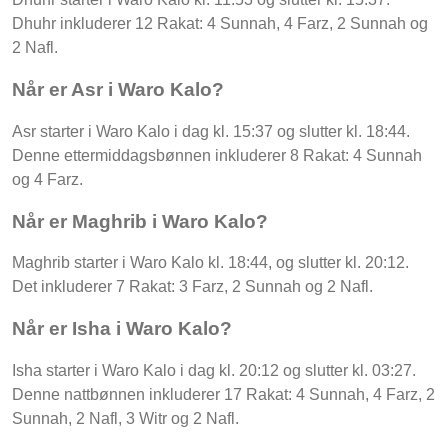
Dhuhr inkluderer 12 Rakat: 4 Sunnah, 4 Farz, 2 Sunnah og
2 Nafl.
Når er Asr i Waro Kalo?
Asr starter i Waro Kalo i dag kl. 15:37 og slutter kl. 18:44.
Denne ettermiddagsbønnen inkluderer 8 Rakat: 4 Sunnah
og 4 Farz.
Når er Maghrib i Waro Kalo?
Maghrib starter i Waro Kalo kl. 18:44, og slutter kl. 20:12.
Det inkluderer 7 Rakat: 3 Farz, 2 Sunnah og 2 Nafl.
Når er Isha i Waro Kalo?
Isha starter i Waro Kalo i dag kl. 20:12 og slutter kl. 03:27.
Denne nattbønnen inkluderer 17 Rakat: 4 Sunnah, 4 Farz, 2
Sunnah, 2 Nafl, 3 Witr og 2 Nafl.