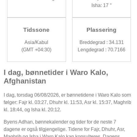
Isha: 17 °
Tidssone
Plassering
Asia/Kabul
Breddegrad : 34.131
(GMT +04:30)
Lengdegrad : 70.7166
I dag, bønnetider i Waro Kalo,
Afghanistan
I dag, torsdag 06/08/2026, er bønnetidene i Waro Kalo som
følger: Fajr kl. 03:27, Dhuhr kl. 11:53, Asr kl. 15:37, Maghrib
kl. 18:44, og Isha kl. 20:12.
Byens Adhan, bønnekalender og tider for de neste 7
dagene er også tilgjengelige. Tidene for Fajr, Dhuhr, Asr,
Maghrib og Isha i Waro Kalo kan konsulteres. Dagens