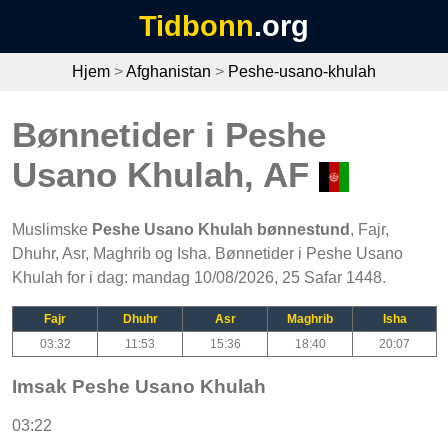
Tidbonn
.org
Hjem
>
Afghanistan
>
Peshe-usano-khulah
Bønnetider i Peshe
Usano Khulah, AF
Muslimske
Peshe Usano Khulah bønnestund
, Fajr,
Dhuhr, Asr, Maghrib og Isha. Bønnetider i Peshe Usano
Khulah for i dag: mandag 10/08/2026, 25 Safar 1448.
Fajr
Dhuhr
Asr
Maghrib
Isha
03:32
11:53
15:36
18:40
20:07
Imsak Peshe Usano Khulah
03:22