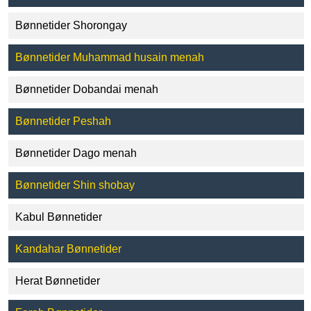
Bønnetider Shorongay
Bønnetider Muhammad husain menah
Bønnetider Dobandai menah
Bønnetider Peshah
Bønnetider Dago menah
Bønnetider Shin shobay
Kabul Bønnetider
Kandahar Bønnetider
Herat Bønnetider