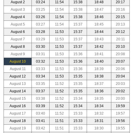
August 2
03:24
11:54
15:38
18:48
20:17
August 3
03:25
11:54
15:38
18:47
20:16
August 4
03:26
11:54
15:38
18:46
20:15
August 5
03:27
11:54
15:37
18:45
20:13
August 6
03:28
11:53
15:37
18:44
20:12
August 7
03:29
11:53
15:37
18:43
20:11
August 8
03:30
11:53
15:37
18:42
20:10
August 9
03:31
11:53
15:36
18:41
20:08
August 10
03:32
11:53
15:36
18:40
20:07
August 11
03:33
11:53
15:36
18:39
20:06
August 12
03:34
11:53
15:35
18:38
20:04
August 13
03:35
11:52
15:35
18:37
20:03
August 14
03:37
11:52
15:35
18:36
20:02
August 15
03:38
11:52
15:34
18:35
20:00
August 16
03:39
11:52
15:34
18:34
19:59
August 17
03:40
11:52
15:33
18:32
19:57
August 18
03:41
11:51
15:33
18:31
19:56
August 19
03:42
11:51
15:33
18:30
19:55