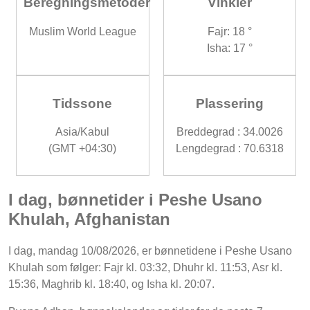
Beregningsmetoder
Vinkler
Muslim World League
Fajr: 18 °
Isha: 17 °
Tidssone
Plassering
Asia/Kabul
Breddegrad : 34.0026
(GMT +04:30)
Lengdegrad : 70.6318
I dag, bønnetider i Peshe Usano
Khulah, Afghanistan
I dag, mandag 10/08/2026, er bønnetidene i Peshe Usano
Khulah som følger: Fajr kl. 03:32, Dhuhr kl. 11:53, Asr kl.
15:36, Maghrib kl. 18:40, og Isha kl. 20:07.