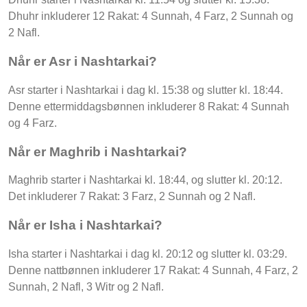
Dhuhr inkluderer 12 Rakat: 4 Sunnah, 4 Farz, 2 Sunnah og
2 Nafl.
Når er Asr i Nashtarkai?
Asr starter i Nashtarkai i dag kl. 15:38 og slutter kl. 18:44.
Denne ettermiddagsbønnen inkluderer 8 Rakat: 4 Sunnah
og 4 Farz.
Når er Maghrib i Nashtarkai?
Maghrib starter i Nashtarkai kl. 18:44, og slutter kl. 20:12.
Det inkluderer 7 Rakat: 3 Farz, 2 Sunnah og 2 Nafl.
Når er Isha i Nashtarkai?
Isha starter i Nashtarkai i dag kl. 20:12 og slutter kl. 03:29.
Denne nattbønnen inkluderer 17 Rakat: 4 Sunnah, 4 Farz, 2
Sunnah, 2 Nafl, 3 Witr og 2 Nafl.