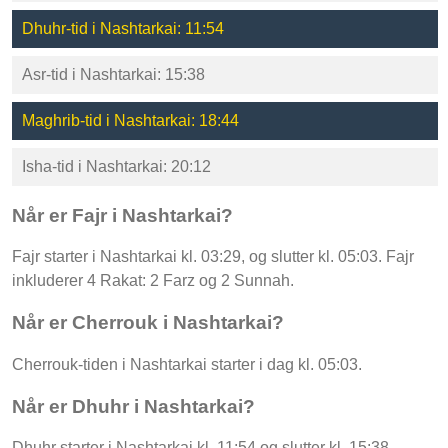
Dhuhr-tid i Nashtarkai: 11:54
Asr-tid i Nashtarkai: 15:38
Maghrib-tid i Nashtarkai: 18:44
Isha-tid i Nashtarkai: 20:12
Når er Fajr i Nashtarkai?
Fajr starter i Nashtarkai kl. 03:29, og slutter kl. 05:03. Fajr
inkluderer 4 Rakat: 2 Farz og 2 Sunnah.
Når er Cherrouk i Nashtarkai?
Cherrouk-tiden i Nashtarkai starter i dag kl. 05:03.
Når er Dhuhr i Nashtarkai?
Dhuhr starter i Nashtarkai kl. 11:54 og slutter kl. 15:38.