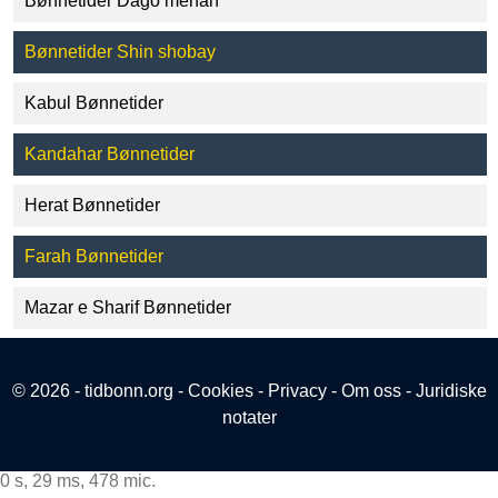
Bønnetider Dago menah
Bønnetider Shin shobay
Kabul Bønnetider
Kandahar Bønnetider
Herat Bønnetider
Farah Bønnetider
Mazar e Sharif Bønnetider
© 2026 - tidbonn.org -
Cookies
-
Privacy
-
Om oss
-
Juridiske
notater
0 s, 29 ms, 478 mic.