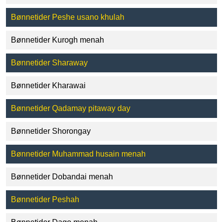
Bønnetider Peshe usano khulah
Bønnetider Kurogh menah
Bønnetider Sharaway
Bønnetider Kharawai
Bønnetider Qadamay pitaway day
Bønnetider Shorongay
Bønnetider Muhammad husain menah
Bønnetider Dobandai menah
Bønnetider Peshah