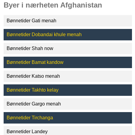
Byer i nærheten Afghanistan
Bønnetider Gati menah
Bønnetider Dobandai khule menah
Bønnetider Shah now
Bønnetider Bamat kandow
Bønnetider Katso menah
Bønnetider Takhto kelay
Bønnetider Gargo menah
Bønnetider Tirchanga
Bønnetider Landey