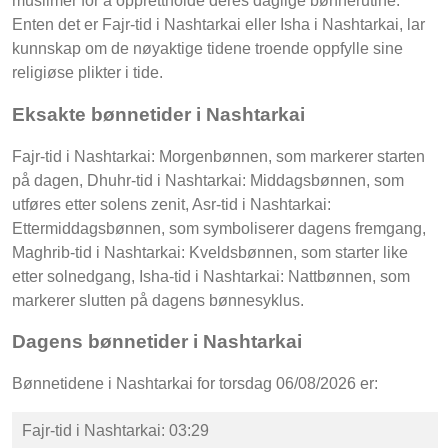
muslimer for å opprettholde deres daglige bønnerutine.
Enten det er Fajr-tid i Nashtarkai eller Isha i Nashtarkai, lar
kunnskap om de nøyaktige tidene troende oppfylle sine
religiøse plikter i tide.
Eksakte bønnetider i Nashtarkai
Fajr-tid i Nashtarkai: Morgenbønnen, som markerer starten
på dagen, Dhuhr-tid i Nashtarkai: Middagsbønnen, som
utføres etter solens zenit, Asr-tid i Nashtarkai:
Ettermiddagsbønnen, som symboliserer dagens fremgang,
Maghrib-tid i Nashtarkai: Kveldsbønnen, som starter like
etter solnedgang, Isha-tid i Nashtarkai: Nattbønnen, som
markerer slutten på dagens bønnesyklus.
Dagens bønnetider i Nashtarkai
Bønnetidene i Nashtarkai for torsdag 06/08/2026 er:
Fajr-tid i Nashtarkai: 03:29