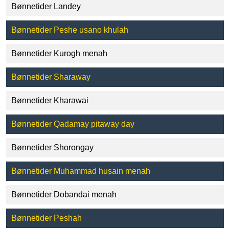
Bønnetider Landey
Bønnetider Peshe usano khulah
Bønnetider Kurogh menah
Bønnetider Sharaway
Bønnetider Kharawai
Bønnetider Qadamay pitaway day
Bønnetider Shorongay
Bønnetider Muhammad husain menah
Bønnetider Dobandai menah
Bønnetider Peshah