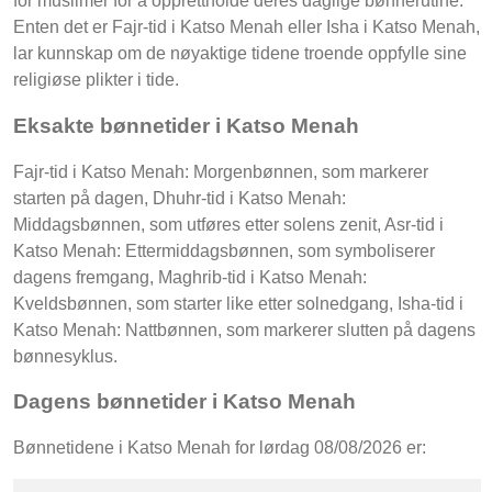
for muslimer for å opprettholde deres daglige bønnerutine.
Enten det er Fajr-tid i Katso Menah eller Isha i Katso Menah,
lar kunnskap om de nøyaktige tidene troende oppfylle sine
religiøse plikter i tide.
Eksakte bønnetider i Katso Menah
Fajr-tid i Katso Menah: Morgenbønnen, som markerer
starten på dagen, Dhuhr-tid i Katso Menah:
Middagsbønnen, som utføres etter solens zenit, Asr-tid i
Katso Menah: Ettermiddagsbønnen, som symboliserer
dagens fremgang, Maghrib-tid i Katso Menah:
Kveldsbønnen, som starter like etter solnedgang, Isha-tid i
Katso Menah: Nattbønnen, som markerer slutten på dagens
bønnesyklus.
Dagens bønnetider i Katso Menah
Bønnetidene i Katso Menah for lørdag 08/08/2026 er: