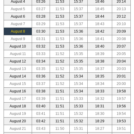
August 4
03:26
11:53
15:37
18:46
20:14
August 5
03:27
11:53
15:37
18:45
20:13
August 6
03:28
11:53
15:37
18:44
20:12
August 7
03:29
11:53
15:37
18:43
20:10
August 8
03:30
11:53
15:36
18:42
20:09
August 9
03:31
11:53
15:36
18:41
20:08
August 10
03:32
11:53
15:36
18:40
20:07
August 11
03:33
11:52
15:35
18:39
20:05
August 12
03:34
11:52
15:35
18:38
20:04
August 13
03:35
11:52
15:35
18:37
20:03
August 14
03:36
11:52
15:34
18:35
20:01
August 15
03:37
11:52
15:34
18:34
20:00
August 16
03:38
11:51
15:34
18:33
19:58
August 17
03:39
11:51
15:33
18:32
19:57
August 18
03:40
11:51
15:33
18:31
19:56
August 19
03:41
11:51
15:32
18:30
19:54
August 20
03:42
11:51
15:32
18:29
19:53
August 21
03:43
11:50
15:31
18:27
19:51