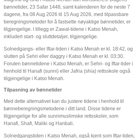
bønnetider, 23 Safar 1448, samt kalenderen for de neste 7
dagene, fra 08 Aug 2026 til 15 Aug 2026, med tilpassbare
beregningsmetoder for å fastsette nøyaktige bønnetider, er
tilgjengelige. I tillegg er Zawal-tidene i Katso Menah,
inkludert start- og sluttdetaljer, tilgjengelige.
Solnedgangs- eller Iftar-tiden i Katso Menah er kl. 18:42, og
slutten på Sehri eller daggry i Katso Menah er kl. 03:30.
Foruten bønnetidene i Katso Menah, er Sehri- og Iftar-tider i
henhold til Hanafi (sunni) eller Jafria (shia) rettsskole også
tilgjengelige i Katso Menah.
Tilpasning av bønnetider
Med dette alternativet kan du justere tidene i henhold til
bønneberegningsmetodene i ditt land. Disse tidene er
tilgjengelige for alle sunnimuslimske rettsskoler, som
Hanafi, Shafi, Maliki og Hanbali.
Solnedgangstiden i Katso Menah, også kjent som Iftar-tiden,