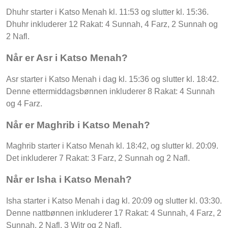
Dhuhr starter i Katso Menah kl. 11:53 og slutter kl. 15:36.
Dhuhr inkluderer 12 Rakat: 4 Sunnah, 4 Farz, 2 Sunnah og
2 Nafl.
Når er Asr i Katso Menah?
Asr starter i Katso Menah i dag kl. 15:36 og slutter kl. 18:42.
Denne ettermiddagsbønnen inkluderer 8 Rakat: 4 Sunnah
og 4 Farz.
Når er Maghrib i Katso Menah?
Maghrib starter i Katso Menah kl. 18:42, og slutter kl. 20:09.
Det inkluderer 7 Rakat: 3 Farz, 2 Sunnah og 2 Nafl.
Når er Isha i Katso Menah?
Isha starter i Katso Menah i dag kl. 20:09 og slutter kl. 03:30.
Denne nattbønnen inkluderer 17 Rakat: 4 Sunnah, 4 Farz, 2
Sunnah, 2 Nafl, 3 Witr og 2 Nafl.