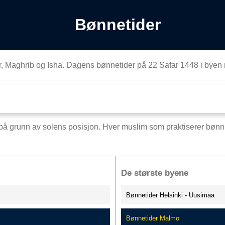
Bønnetider
r, Maghrib og Isha. Dagens bønnetider på 22 Safar 1448 i byen 
på grunn av solens posisjon. Hver muslim som praktiserer bønn t
De største byene
Bønnetider Helsinki - Uusimaa
Bønnetider Malmo