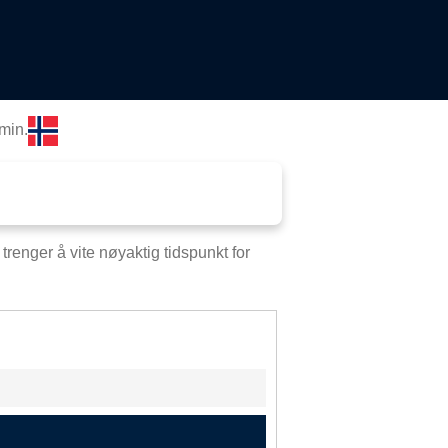
min.
renger å vite nøyaktig tidspunkt for