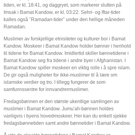
tiden, er kl. 18:41, og daggryet, som markerer slutten på
Imsak i Bamat Kandow, er kl. 03:22. Sehri- og Iftar-tider
kalles også "Ramadan-tider" under den hellige måneden
Ramadan.
Muslimer av forskjellige etnisiteter og kulturer bor i Bamat
Kandow. Moskeer i Bamat Kandow holder bønner i henhold
til tidene for Bamat Kandow. Imidlertid skiller bønnetidene i
Bamat Kandow seg fra tidene i andre byer i Afghanistan. I
Bamat Kandow spiller moskeer en viktig rolle i å spre islam.
De gir også muligheter for ikke-muslimer til å lære om
islamske verdier og tro. I tillegg fungerer de som
samfunnssentre for innvandrermuslimer.
Fredagsbønnen er den største ukentlige samlingen av
muslimer i Bamat Kandow. Jumu'ah-bønnen holdes
vanligvis i byens hovedmoskeer. Her kan du enkelt sjekke
fredagsbønnetiden samt andre bønnetider i Bamat Kandow.