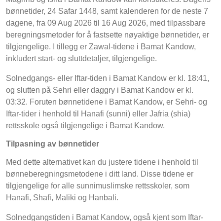
bønnetider, 24 Safar 1448, samt kalenderen for de neste 7
dagene, fra 09 Aug 2026 til 16 Aug 2026, med tilpassbare
beregningsmetoder for å fastsette nøyaktige bønnetider, er
tilgjengelige. I tillegg er Zawal-tidene i Bamat Kandow,
inkludert start- og sluttdetaljer, tilgjengelige.
Solnedgangs- eller Iftar-tiden i Bamat Kandow er kl. 18:41,
og slutten på Sehri eller daggry i Bamat Kandow er kl.
03:32. Foruten bønnetidene i Bamat Kandow, er Sehri- og
Iftar-tider i henhold til Hanafi (sunni) eller Jafria (shia)
rettsskole også tilgjengelige i Bamat Kandow.
Tilpasning av bønnetider
Med dette alternativet kan du justere tidene i henhold til
bønneberegningsmetodene i ditt land. Disse tidene er
tilgjengelige for alle sunnimuslimske rettsskoler, som
Hanafi, Shafi, Maliki og Hanbali.
Solnedgangstiden i Bamat Kandow, også kjent som Iftar-