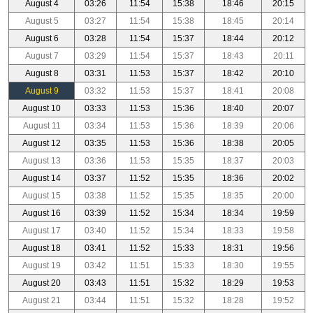
August 4
03:26
11:54
15:38
18:46
20:15
August 5
03:27
11:54
15:38
18:45
20:14
August 6
03:28
11:54
15:37
18:44
20:12
August 7
03:29
11:54
15:37
18:43
20:11
August 8
03:31
11:53
15:37
18:42
20:10
August 9
03:32
11:53
15:37
18:41
20:08
August 10
03:33
11:53
15:36
18:40
20:07
August 11
03:34
11:53
15:36
18:39
20:06
August 12
03:35
11:53
15:36
18:38
20:05
August 13
03:36
11:53
15:35
18:37
20:03
August 14
03:37
11:52
15:35
18:36
20:02
August 15
03:38
11:52
15:35
18:35
20:00
August 16
03:39
11:52
15:34
18:34
19:59
August 17
03:40
11:52
15:34
18:33
19:58
August 18
03:41
11:52
15:33
18:31
19:56
August 19
03:42
11:51
15:33
18:30
19:55
August 20
03:43
11:51
15:32
18:29
19:53
August 21
03:44
11:51
15:32
18:28
19:52