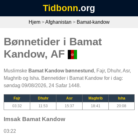
Tidbonn
.org
Hjem
>
Afghanistan
>
Bamat-kandow
Bønnetider i Bamat
Kandow, AF
Muslimske
Bamat Kandow bønnestund
, Fajr, Dhuhr, Asr,
Maghrib og Isha. Bønnetider i Bamat Kandow for i dag:
søndag 09/08/2026, 24 Safar 1448.
Fajr
Dhuhr
Asr
Maghrib
Isha
03:32
11:53
15:37
18:41
20:08
Imsak Bamat Kandow
03:22