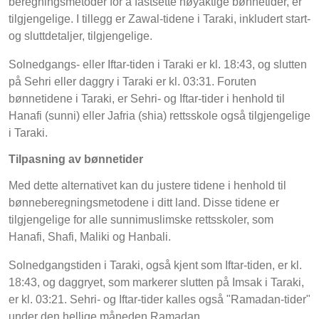
beregningsmetoder for å fastsette nøyaktige bønnetider, er
tilgjengelige. I tillegg er Zawal-tidene i Taraki, inkludert start-
og sluttdetaljer, tilgjengelige.
Solnedgangs- eller Iftar-tiden i Taraki er kl. 18:43, og slutten
på Sehri eller daggry i Taraki er kl. 03:31. Foruten
bønnetidene i Taraki, er Sehri- og Iftar-tider i henhold til
Hanafi (sunni) eller Jafria (shia) rettsskole også tilgjengelige
i Taraki.
Tilpasning av bønnetider
Med dette alternativet kan du justere tidene i henhold til
bønneberegningsmetodene i ditt land. Disse tidene er
tilgjengelige for alle sunnimuslimske rettsskoler, som
Hanafi, Shafi, Maliki og Hanbali.
Solnedgangstiden i Taraki, også kjent som Iftar-tiden, er kl.
18:43, og daggryet, som markerer slutten på Imsak i Taraki,
er kl. 03:21. Sehri- og Iftar-tider kalles også "Ramadan-tider"
under den hellige måneden Ramadan.