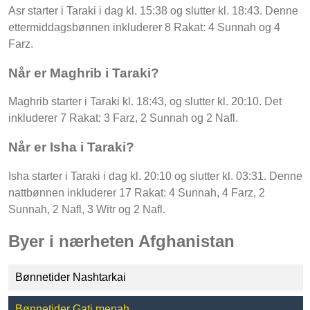
Asr starter i Taraki i dag kl. 15:38 og slutter kl. 18:43. Denne
ettermiddagsbønnen inkluderer 8 Rakat: 4 Sunnah og 4
Farz.
Når er Maghrib i Taraki?
Maghrib starter i Taraki kl. 18:43, og slutter kl. 20:10. Det
inkluderer 7 Rakat: 3 Farz, 2 Sunnah og 2 Nafl.
Når er Isha i Taraki?
Isha starter i Taraki i dag kl. 20:10 og slutter kl. 03:31. Denne
nattbønnen inkluderer 17 Rakat: 4 Sunnah, 4 Farz, 2
Sunnah, 2 Nafl, 3 Witr og 2 Nafl.
Byer i nærheten Afghanistan
Bønnetider Nashtarkai
Bønnetider Gati menah