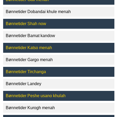
Bønnetider Dobandai khule menah
Bønnetider Shah now
Bønnetider Bamat kandow
Bønnetider Katso menah
Bønnetider Gargo menah
Bønnetider Tirchanga
Bønnetider Landey
Bønnetider Peshe usano khulah
Bønnetider Kurogh menah