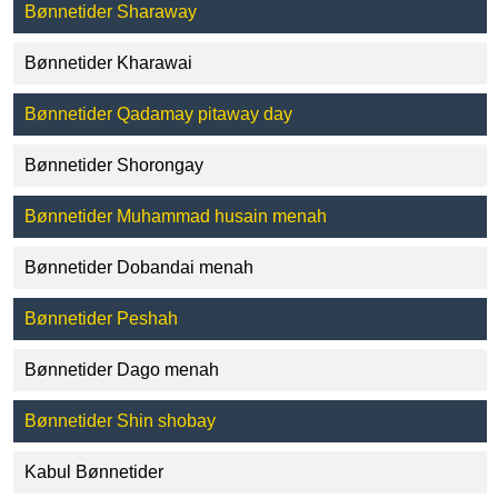
Bønnetider Sharaway
Bønnetider Kharawai
Bønnetider Qadamay pitaway day
Bønnetider Shorongay
Bønnetider Muhammad husain menah
Bønnetider Dobandai menah
Bønnetider Peshah
Bønnetider Dago menah
Bønnetider Shin shobay
Kabul Bønnetider