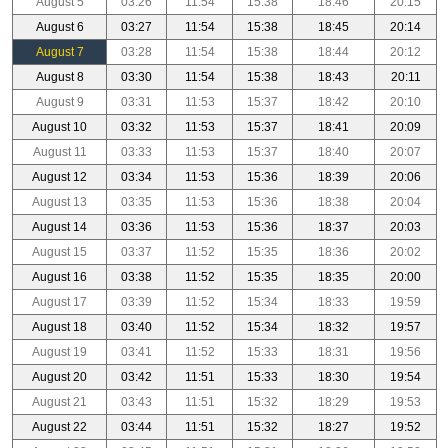
August 5
03:26
11:54
15:38
18:46
20:15
August 6
03:27
11:54
15:38
18:45
20:14
August 7
03:28
11:54
15:38
18:44
20:12
August 8
03:30
11:54
15:38
18:43
20:11
August 9
03:31
11:53
15:37
18:42
20:10
August 10
03:32
11:53
15:37
18:41
20:09
August 11
03:33
11:53
15:37
18:40
20:07
August 12
03:34
11:53
15:36
18:39
20:06
August 13
03:35
11:53
15:36
18:38
20:04
August 14
03:36
11:53
15:36
18:37
20:03
August 15
03:37
11:52
15:35
18:36
20:02
August 16
03:38
11:52
15:35
18:35
20:00
August 17
03:39
11:52
15:34
18:33
19:59
August 18
03:40
11:52
15:34
18:32
19:57
August 19
03:41
11:52
15:33
18:31
19:56
August 20
03:42
11:51
15:33
18:30
19:54
August 21
03:43
11:51
15:32
18:29
19:53
August 22
03:44
11:51
15:32
18:27
19:52