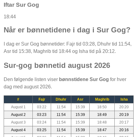
Iftar Sur Gog
18:44
Når er bønnetidene i dag i Sur Gog?
I dag er Sur Gog bønnetider: Fajr tid 03:28, Dhuhr tid 11:54,
Asr tid 15:38, Maghrib tid 18:44 og Isha tid på 20:12.
Sur-gog bønnetid august 2026
Den følgende listen viser
bønnstidene Sur Gog
for hver
dag med august 2026.
#
Fajr
Dhuhr
Asr
Maghrib
Isha
August 1
03:22
11:54
15:39
18:50
20:20
August 2
03:23
11:54
15:39
18:49
20:19
August 3
03:24
11:54
15:39
18:48
20:17
August 4
03:25
11:54
15:39
18:47
20:16