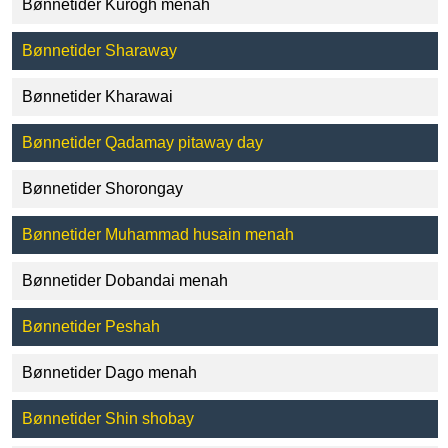
Bønnetider Kurogh menah
Bønnetider Sharaway
Bønnetider Kharawai
Bønnetider Qadamay pitaway day
Bønnetider Shorongay
Bønnetider Muhammad husain menah
Bønnetider Dobandai menah
Bønnetider Peshah
Bønnetider Dago menah
Bønnetider Shin shobay