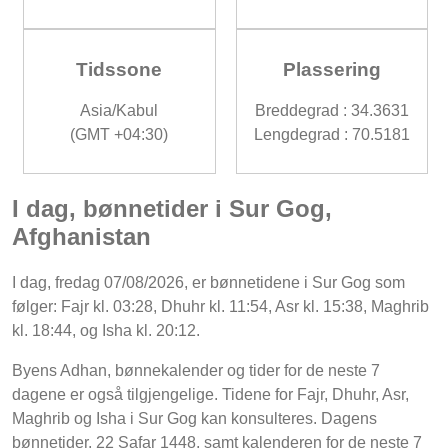
Tidssone
Plassering
Asia/Kabul
Breddegrad : 34.3631
(GMT +04:30)
Lengdegrad : 70.5181
I dag, bønnetider i Sur Gog,
Afghanistan
I dag, fredag 07/08/2026, er bønnetidene i Sur Gog som
følger: Fajr kl. 03:28, Dhuhr kl. 11:54, Asr kl. 15:38, Maghrib
kl. 18:44, og Isha kl. 20:12.
Byens Adhan, bønnekalender og tider for de neste 7
dagene er også tilgjengelige. Tidene for Fajr, Dhuhr, Asr,
Maghrib og Isha i Sur Gog kan konsulteres. Dagens
bønnetider, 22 Safar 1448, samt kalenderen for de neste 7