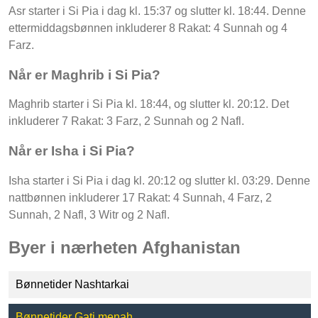
Asr starter i Si Pia i dag kl. 15:37 og slutter kl. 18:44. Denne
ettermiddagsbønnen inkluderer 8 Rakat: 4 Sunnah og 4
Farz.
Når er Maghrib i Si Pia?
Maghrib starter i Si Pia kl. 18:44, og slutter kl. 20:12. Det
inkluderer 7 Rakat: 3 Farz, 2 Sunnah og 2 Nafl.
Når er Isha i Si Pia?
Isha starter i Si Pia i dag kl. 20:12 og slutter kl. 03:29. Denne
nattbønnen inkluderer 17 Rakat: 4 Sunnah, 4 Farz, 2
Sunnah, 2 Nafl, 3 Witr og 2 Nafl.
Byer i nærheten Afghanistan
Bønnetider Nashtarkai
Bønnetider Gati menah