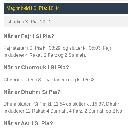
Maghrib-tid i Si Pia: 18:44
Isha-tid i Si Pia: 20:12
Når er Fajr i Si Pia?
Fajr starter i Si Pia kl. 03:29, og slutter kl. 05:03. Fajr
inkluderer 4 Rakat: 2 Farz og 2 Sunnah.
Når er Cherrouk i Si Pia?
Cherrouk-tiden i Si Pia starter i dag kl. 05:03.
Når er Dhuhr i Si Pia?
Dhuhr starter i Si Pia kl. 11:54 og slutter kl. 15:37. Dhuhr
inkluderer 12 Rakat: 4 Sunnah, 4 Farz, 2 Sunnah og 2 Nafl.
Når er Asr i Si Pia?