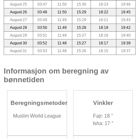
August 25
03:47
11:50
15:30
18:23
19:46
August 26
03:48
11:50
15:29
18:22
19:45
August 27
03:49
11:49
15:29
18:21
19:43
August 28
03:50
11:49
15:28
18:19
19:42
August 29
03:51
11:49
15:27
18:18
19:40
August 30
03:52
11:48
15:27
18:17
19:39
August 31
03:53
11:48
15:26
18:15
19:37
Informasjon om beregning av
bønnetiden
Beregningsmetoder
Vinkler
Muslim World League
Fajr: 18 °
Isha: 17 °