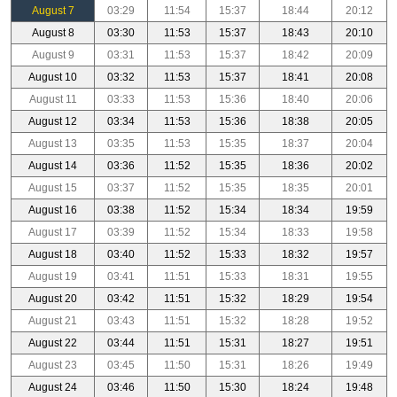
August 7
03:29
11:54
15:37
18:44
20:12
August 8
03:30
11:53
15:37
18:43
20:10
August 9
03:31
11:53
15:37
18:42
20:09
August 10
03:32
11:53
15:37
18:41
20:08
August 11
03:33
11:53
15:36
18:40
20:06
August 12
03:34
11:53
15:36
18:38
20:05
August 13
03:35
11:53
15:35
18:37
20:04
August 14
03:36
11:52
15:35
18:36
20:02
August 15
03:37
11:52
15:35
18:35
20:01
August 16
03:38
11:52
15:34
18:34
19:59
August 17
03:39
11:52
15:34
18:33
19:58
August 18
03:40
11:52
15:33
18:32
19:57
August 19
03:41
11:51
15:33
18:31
19:55
August 20
03:42
11:51
15:32
18:29
19:54
August 21
03:43
11:51
15:32
18:28
19:52
August 22
03:44
11:51
15:31
18:27
19:51
August 23
03:45
11:50
15:31
18:26
19:49
August 24
03:46
11:50
15:30
18:24
19:48