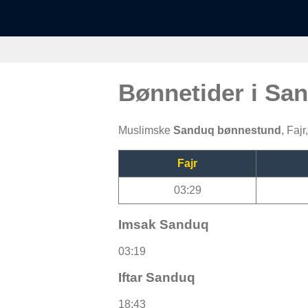
Bønnetider i Sa
Muslimske
Sanduq bønnestund
, Faj
Fajr
03:29
Imsak Sanduq
03:19
Iftar Sanduq
18:43