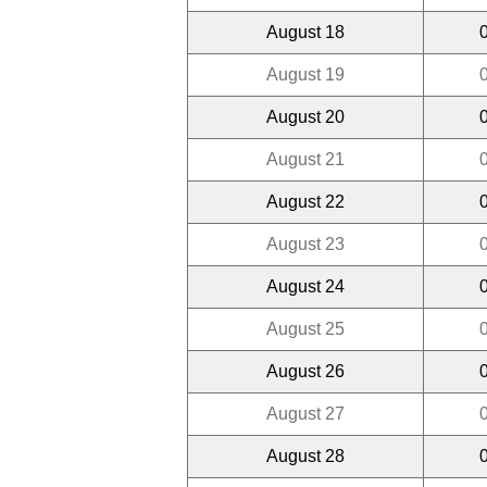
August 18
August 19
August 20
August 21
August 22
August 23
August 24
August 25
August 26
August 27
August 28