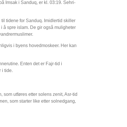
på Imsak i Sanduq, er kl. 03:19. Sehri-
l tidene for Sanduq. Imidlertid skiller
 i å spre islam. De gir også muligheter
nvandrermuslimer.
ligvis i byens hovedmoskeer. Her kan
erutine. Enten det er Fajr-tid i
i tide.
om utføres etter solens zenit, Asr-tid
n, som starter like etter solnedgang,