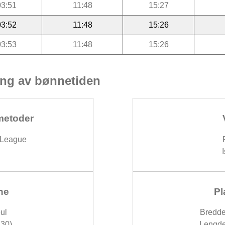
03:51
11:48
15:27
03:52
11:48
15:26
03:53
11:48
15:26
ng av bønnetiden
metoder
 League
ne
Pl
ul
Bredde
30)
Lengde