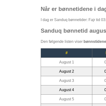
Når er bønnetidene i da
I dag er Sanduq bønnetider: Fajr tid 03:
Sanduq bønnetid augus
Den følgende listen viser
bønnstiden
#
August 1
August 2
August 3
August 4
August 5