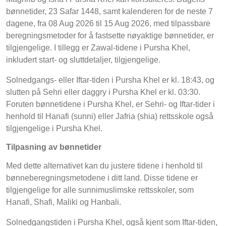
bønnetider, 23 Safar 1448, samt kalenderen for de neste 7
dagene, fra 08 Aug 2026 til 15 Aug 2026, med tilpassbare
beregningsmetoder for å fastsette nøyaktige bønnetider, er
tilgjengelige. I tillegg er Zawal-tidene i Pursha Khel,
inkludert start- og sluttdetaljer, tilgjengelige.
Solnedgangs- eller Iftar-tiden i Pursha Khel er kl. 18:43, og
slutten på Sehri eller daggry i Pursha Khel er kl. 03:30.
Foruten bønnetidene i Pursha Khel, er Sehri- og Iftar-tider i
henhold til Hanafi (sunni) eller Jafria (shia) rettsskole også
tilgjengelige i Pursha Khel.
Tilpasning av bønnetider
Med dette alternativet kan du justere tidene i henhold til
bønneberegningsmetodene i ditt land. Disse tidene er
tilgjengelige for alle sunnimuslimske rettsskoler, som
Hanafi, Shafi, Maliki og Hanbali.
Solnedgangstiden i Pursha Khel, også kjent som Iftar-tiden,