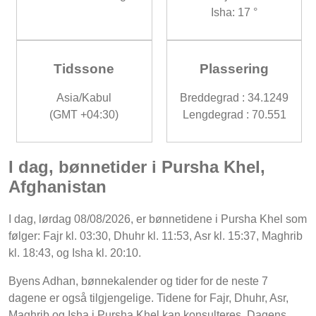
Isha: 17 °
Tidssone
Plassering
Asia/Kabul
Breddegrad : 34.1249
(GMT +04:30)
Lengdegrad : 70.551
I dag, bønnetider i Pursha Khel,
Afghanistan
I dag, lørdag 08/08/2026, er bønnetidene i Pursha Khel som
følger: Fajr kl. 03:30, Dhuhr kl. 11:53, Asr kl. 15:37, Maghrib
kl. 18:43, og Isha kl. 20:10.
Byens Adhan, bønnekalender og tider for de neste 7
dagene er også tilgjengelige. Tidene for Fajr, Dhuhr, Asr,
Maghrib og Isha i Pursha Khel kan konsulteres. Dagens