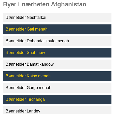
Byer i nærheten Afghanistan
Bønnetider Nashtarkai
Bønnetider Gati menah
Bønnetider Dobandai khule menah
Bønnetider Shah now
Bønnetider Bamat kandow
Bønnetider Katso menah
Bønnetider Gargo menah
Bønnetider Tirchanga
Bønnetider Landey