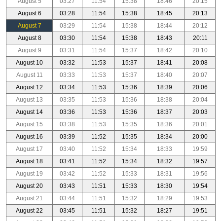
August 5
03:27
11:54
15:38
18:46
20:15
August 6
03:28
11:54
15:38
18:45
20:13
August 7
03:29
11:54
15:38
18:44
20:12
August 8
03:30
11:54
15:38
18:43
20:11
August 9
03:31
11:54
15:37
18:42
20:10
August 10
03:32
11:53
15:37
18:41
20:08
August 11
03:33
11:53
15:37
18:40
20:07
August 12
03:34
11:53
15:36
18:39
20:06
August 13
03:35
11:53
15:36
18:38
20:04
August 14
03:36
11:53
15:36
18:37
20:03
August 15
03:38
11:53
15:35
18:36
20:01
August 16
03:39
11:52
15:35
18:34
20:00
August 17
03:40
11:52
15:34
18:33
19:59
August 18
03:41
11:52
15:34
18:32
19:57
August 19
03:42
11:52
15:33
18:31
19:56
August 20
03:43
11:51
15:33
18:30
19:54
August 21
03:44
11:51
15:32
18:29
19:53
August 22
03:45
11:51
15:32
18:27
19:51