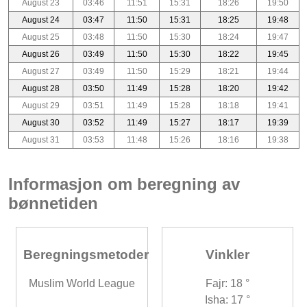
August 23
03:46
11:51
15:31
18:26
19:50
August 24
03:47
11:50
15:31
18:25
19:48
August 25
03:48
11:50
15:30
18:24
19:47
August 26
03:49
11:50
15:30
18:22
19:45
August 27
03:49
11:50
15:29
18:21
19:44
August 28
03:50
11:49
15:28
18:20
19:42
August 29
03:51
11:49
15:28
18:18
19:41
August 30
03:52
11:49
15:27
18:17
19:39
August 31
03:53
11:48
15:26
18:16
19:38
Informasjon om beregning av
bønnetiden
Beregningsmetoder
Vinkler
Muslim World League
Fajr: 18 °
Isha: 17 °