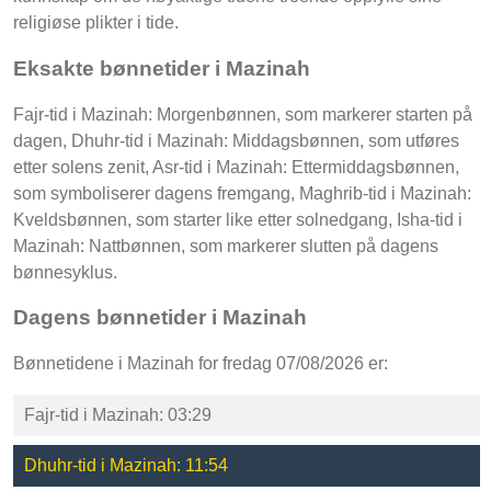
religiøse plikter i tide.
Eksakte bønnetider i Mazinah
Fajr-tid i Mazinah: Morgenbønnen, som markerer starten på
dagen, Dhuhr-tid i Mazinah: Middagsbønnen, som utføres
etter solens zenit, Asr-tid i Mazinah: Ettermiddagsbønnen,
som symboliserer dagens fremgang, Maghrib-tid i Mazinah:
Kveldsbønnen, som starter like etter solnedgang, Isha-tid i
Mazinah: Nattbønnen, som markerer slutten på dagens
bønnesyklus.
Dagens bønnetider i Mazinah
Bønnetidene i Mazinah for fredag 07/08/2026 er:
Fajr-tid i Mazinah: 03:29
Dhuhr-tid i Mazinah: 11:54