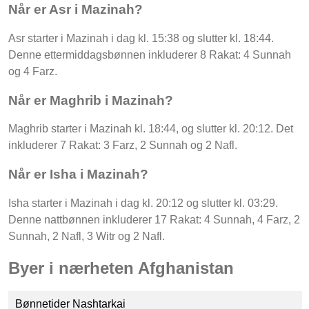
Når er Asr i Mazinah?
Asr starter i Mazinah i dag kl. 15:38 og slutter kl. 18:44.
Denne ettermiddagsbønnen inkluderer 8 Rakat: 4 Sunnah
og 4 Farz.
Når er Maghrib i Mazinah?
Maghrib starter i Mazinah kl. 18:44, og slutter kl. 20:12. Det
inkluderer 7 Rakat: 3 Farz, 2 Sunnah og 2 Nafl.
Når er Isha i Mazinah?
Isha starter i Mazinah i dag kl. 20:12 og slutter kl. 03:29.
Denne nattbønnen inkluderer 17 Rakat: 4 Sunnah, 4 Farz, 2
Sunnah, 2 Nafl, 3 Witr og 2 Nafl.
Byer i nærheten Afghanistan
Bønnetider Nashtarkai