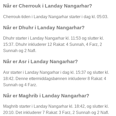
Når er Cherrouk i Landay Nangarhar?
Cherrouk-tiden i Landay Nangarhar starter i dag kl. 05:03.
Når er Dhuhr i Landay Nangarhar?
Dhuhr starter i Landay Nangarhar kl. 11:53 og slutter kl.
15:37. Dhuhr inkluderer 12 Rakat: 4 Sunnah, 4 Farz, 2
Sunnah og 2 Nafl.
Når er Asr i Landay Nangarhar?
Asr starter i Landay Nangarhar i dag kl. 15:37 og slutter kl.
18:42. Denne ettermiddagsbønnen inkluderer 8 Rakat: 4
Sunnah og 4 Farz.
Når er Maghrib i Landay Nangarhar?
Maghrib starter i Landay Nangarhar kl. 18:42, og slutter kl.
20:10. Det inkluderer 7 Rakat: 3 Farz, 2 Sunnah og 2 Nafl.