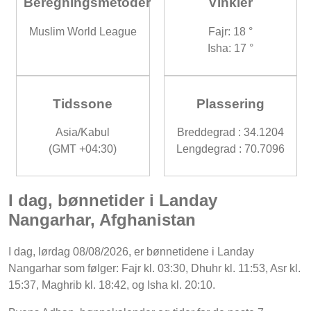
Beregningsmetoder
Vinkler
Muslim World League
Fajr: 18 °
Isha: 17 °
Tidssone
Plassering
Asia/Kabul
Breddegrad : 34.1204
(GMT +04:30)
Lengdegrad : 70.7096
I dag, bønnetider i Landay
Nangarhar, Afghanistan
I dag, lørdag 08/08/2026, er bønnetidene i Landay
Nangarhar som følger: Fajr kl. 03:30, Dhuhr kl. 11:53, Asr kl.
15:37, Maghrib kl. 18:42, og Isha kl. 20:10.