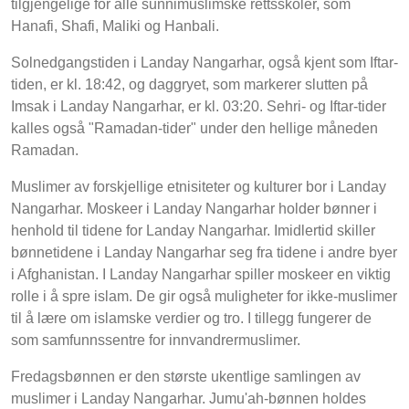
tilgjengelige for alle sunnimuslimske rettsskoler, som
Hanafi, Shafi, Maliki og Hanbali.
Solnedgangstiden i Landay Nangarhar, også kjent som Iftar-
tiden, er kl. 18:42, og daggryet, som markerer slutten på
Imsak i Landay Nangarhar, er kl. 03:20. Sehri- og Iftar-tider
kalles også "Ramadan-tider" under den hellige måneden
Ramadan.
Muslimer av forskjellige etnisiteter og kulturer bor i Landay
Nangarhar. Moskeer i Landay Nangarhar holder bønner i
henhold til tidene for Landay Nangarhar. Imidlertid skiller
bønnetidene i Landay Nangarhar seg fra tidene i andre byer
i Afghanistan. I Landay Nangarhar spiller moskeer en viktig
rolle i å spre islam. De gir også muligheter for ikke-muslimer
til å lære om islamske verdier og tro. I tillegg fungerer de
som samfunnssentre for innvandrermuslimer.
Fredagsbønnen er den største ukentlige samlingen av
muslimer i Landay Nangarhar. Jumu'ah-bønnen holdes