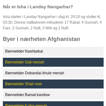
Når er Isha i Landay Nangarhar?
Isha starter i Landay Nangarhar i dag kl. 20:10 og slutter kl.
03:30. Denne nattbønnen inkluderer 17 Rakat: 4 Sunnah, 4
Farz, 2 Sunnah, 2 Nafl, 3 Witr og 2 Nafl.
Byer i nærheten Afghanistan
Bønnetider Nashtarkai
Bønnetider Gati menah
Bønnetider Dobandai khule menah
Bønnetider Shah now
Bønnetider Bamat kandow
Bønnetider Katso menah