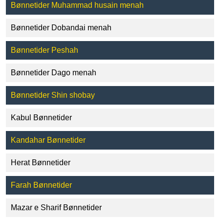
Bønnetider Muhammad husain menah
Bønnetider Dobandai menah
Bønnetider Peshah
Bønnetider Dago menah
Bønnetider Shin shobay
Kabul Bønnetider
Kandahar Bønnetider
Herat Bønnetider
Farah Bønnetider
Mazar e Sharif Bønnetider