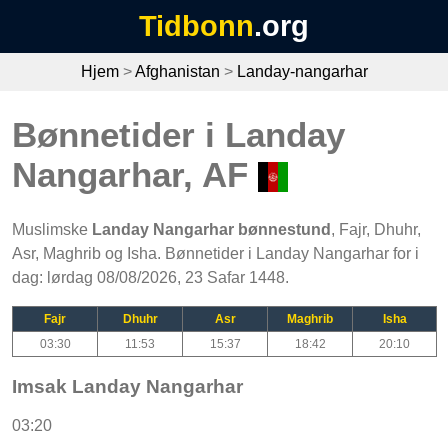
Tidbonn
.org
Hjem
>
Afghanistan
>
Landay-nangarhar
Bønnetider i Landay
Nangarhar, AF
Muslimske
Landay Nangarhar bønnestund
, Fajr, Dhuhr,
Asr, Maghrib og Isha. Bønnetider i Landay Nangarhar for i
dag: lørdag 08/08/2026, 23 Safar 1448.
Fajr
Dhuhr
Asr
Maghrib
Isha
03:30
11:53
15:37
18:42
20:10
Imsak Landay Nangarhar
03:20