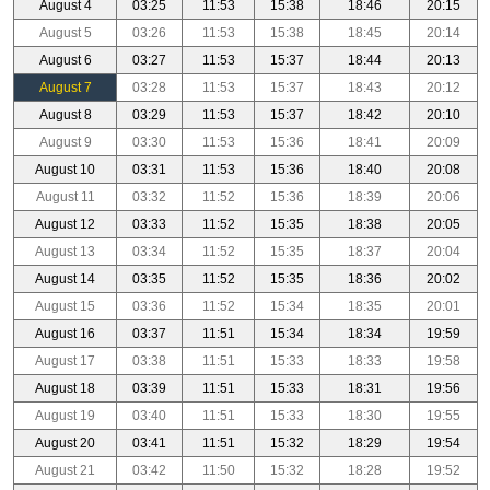
August 4
03:25
11:53
15:38
18:46
20:15
August 5
03:26
11:53
15:38
18:45
20:14
August 6
03:27
11:53
15:37
18:44
20:13
August 7
03:28
11:53
15:37
18:43
20:12
August 8
03:29
11:53
15:37
18:42
20:10
August 9
03:30
11:53
15:36
18:41
20:09
August 10
03:31
11:53
15:36
18:40
20:08
August 11
03:32
11:52
15:36
18:39
20:06
August 12
03:33
11:52
15:35
18:38
20:05
August 13
03:34
11:52
15:35
18:37
20:04
August 14
03:35
11:52
15:35
18:36
20:02
August 15
03:36
11:52
15:34
18:35
20:01
August 16
03:37
11:51
15:34
18:34
19:59
August 17
03:38
11:51
15:33
18:33
19:58
August 18
03:39
11:51
15:33
18:31
19:56
August 19
03:40
11:51
15:33
18:30
19:55
August 20
03:41
11:51
15:32
18:29
19:54
August 21
03:42
11:50
15:32
18:28
19:52