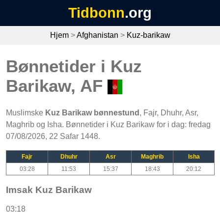
Tidbonn
.org
Hjem
>
Afghanistan
>
Kuz-barikaw
Bønnetider i Kuz
Barikaw, AF
Muslimske
Kuz Barikaw bønnestund
, Fajr, Dhuhr, Asr,
Maghrib og Isha. Bønnetider i Kuz Barikaw for i dag: fredag
07/08/2026, 22 Safar 1448.
Fajr
Dhuhr
Asr
Maghrib
Isha
03:28
11:53
15:37
18:43
20:12
Imsak Kuz Barikaw
03:18