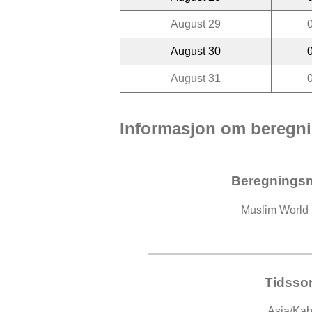
August 29
August 30
August 31
Informasjon om beregni
Beregnings
Muslim World
Tidsso
Asia/Kab