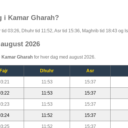
ag i Kamar Gharah?
id 03:26, Dhuhr tid 11:52, Asr tid 15:36, Maghrib tid 18:43 og Is
 august 2026
e Kamar Gharah
for hver dag med august 2026.
Fajr
Dhuhr
Asr
03:21
11:53
15:37
03:22
11:53
15:37
03:23
11:53
15:37
03:24
11:52
15:37
03:25
11:52
15:37