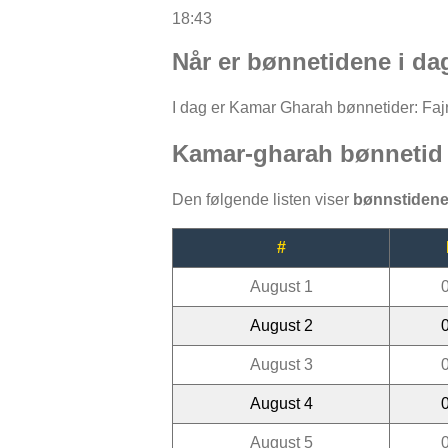
18:43
Når er bønnetidene i d
I dag er Kamar Gharah bønnetider: Fajr t
Kamar-gharah bønnetid
Den følgende listen viser
bønnstiden
#
August 1
August 2
August 3
August 4
August 5