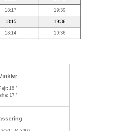
18:17
19:39
18:15
19:38
18:14
19:36
Vinkler
Fajr: 18 °
Isha: 17 °
assering
grad : 34.2403