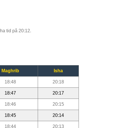
ha tid på 20:12.
Maghrib
Isha
18:48
20:18
18:47
20:17
18:46
20:15
18:45
20:14
18:44
20:13