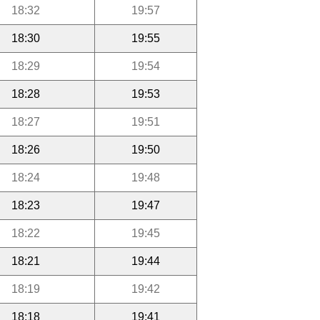
18:32
19:57
18:30
19:55
18:29
19:54
18:28
19:53
18:27
19:51
18:26
19:50
18:24
19:48
18:23
19:47
18:22
19:45
18:21
19:44
18:19
19:42
18:18
19:41