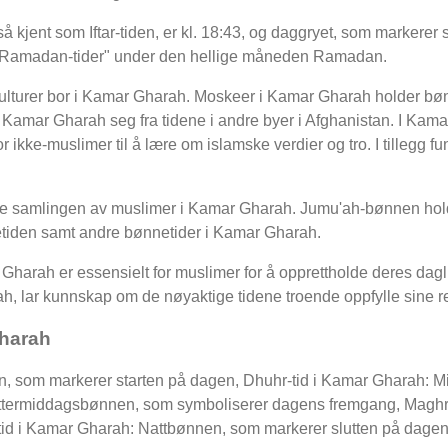
kjent som Iftar-tiden, er kl. 18:43, og daggryet, som markerer s
gså "Ramadan-tider" under den hellige måneden Ramadan.
 kulturer bor i Kamar Gharah. Moskeer i Kamar Gharah holder bøn
i Kamar Gharah seg fra tidene i andre byer i Afghanistan. I Kama
or ikke-muslimer til å lære om islamske verdier og tro. I tillegg
ge samlingen av muslimer i Kamar Gharah. Jumu'ah-bønnen hol
etiden samt andre bønnetider i Kamar Gharah.
harah er essensielt for muslimer for å opprettholde deres daglig
 lar kunnskap om de nøyaktige tidene troende oppfylle sine reli
Gharah
, som markerer starten på dagen, Dhuhr-tid i Kamar Gharah: M
 Ettermiddagsbønnen, som symboliserer dagens fremgang, Maghr
a-tid i Kamar Gharah: Nattbønnen, som markerer slutten på dage