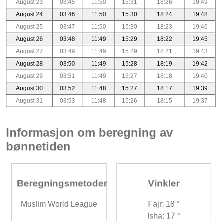
August 23
03:45
11:50
15:31
18:26
19:49
August 24
03:46
11:50
15:30
18:24
19:48
August 25
03:47
11:50
15:30
18:23
19:46
August 26
03:48
11:49
15:29
18:22
19:45
August 27
03:49
11:49
15:29
18:21
19:43
August 28
03:50
11:49
15:28
18:19
19:42
August 29
03:51
11:49
15:27
18:18
19:40
August 30
03:52
11:48
15:27
18:17
19:39
August 31
03:53
11:48
15:26
18:15
19:37
Informasjon om beregning av
bønnetiden
Beregningsmetoder
Vinkler
Muslim World League
Fajr: 18 °
Isha: 17 °