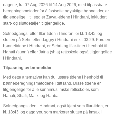
dagene, fra 07 Aug 2026 til 14 Aug 2026, med tilpassbare
beregningsmetoder for å fastsette nøyaktige bønnetider, er
tilgjengelige. I tillegg er Zawal-tidene i Hindrani, inkludert
start- og sluttdetaljer, tilgjengelige.
Solnedgangs- eller Iftar-tiden i Hindrani er kl. 18:43, og
slutten på Sehri eller daggry i Hindrani er kl. 03:29. Foruten
bønnetidene i Hindrani, er Sehri- og Iftar-tider i henhold til
Hanafi (sunni) eller Jafria (shia) rettsskole også tilgjengelige
i Hindrani.
Tilpasning av bønnetider
Med dette alternativet kan du justere tidene i henhold til
bønneberegningsmetodene i ditt land. Disse tidene er
tilgjengelige for alle sunnimuslimske rettsskoler, som
Hanafi, Shafi, Maliki og Hanbali.
Solnedgangstiden i Hindrani, også kjent som Iftar-tiden, er
kl. 18:43, og daggryet, som markerer slutten på Imsak i