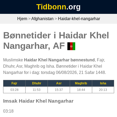
Tidbonn
.org
Hjem
>
Afghanistan
>
Haidar-khel-nangarhar
Bønnetider i Haidar Khel
Nangarhar, AF
Muslimske
Haidar Khel Nangarhar bønnestund
, Fajr,
Dhuhr, Asr, Maghrib og Isha. Bønnetider i Haidar Khel
Nangarhar for i dag: torsdag 06/08/2026, 21 Safar 1448.
Fajr
Dhuhr
Asr
Maghrib
Isha
03:28
11:53
15:37
18:44
20:13
Imsak Haidar Khel Nangarhar
03:18