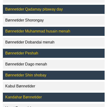
Bønnetider Qadamay pitaway day
Bønnetider Shorongay
Bønnetider Muhammad husain menah
Bønnetider Dobandai menah
Bønnetider Peshah
Bønnetider Dago menah
Bønnetider Shin shobay
Kabul Bønnetider
Kandahar Bønnetider