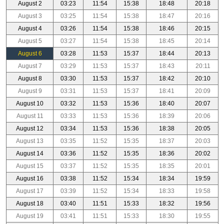
August 2
03:23
11:54
15:38
18:48
20:18
August 3
03:25
11:54
15:38
18:47
20:16
August 4
03:26
11:54
15:38
18:46
20:15
August 5
03:27
11:54
15:38
18:45
20:14
August 6
03:28
11:53
15:37
18:44
20:13
August 7
03:29
11:53
15:37
18:43
20:11
August 8
03:30
11:53
15:37
18:42
20:10
August 9
03:31
11:53
15:37
18:41
20:09
August 10
03:32
11:53
15:36
18:40
20:07
August 11
03:33
11:53
15:36
18:39
20:06
August 12
03:34
11:53
15:36
18:38
20:05
August 13
03:35
11:52
15:35
18:37
20:03
August 14
03:36
11:52
15:35
18:36
20:02
August 15
03:37
11:52
15:35
18:35
20:01
August 16
03:38
11:52
15:34
18:34
19:59
August 17
03:39
11:52
15:34
18:33
19:58
August 18
03:40
11:51
15:33
18:32
19:56
August 19
03:41
11:51
15:33
18:30
19:55