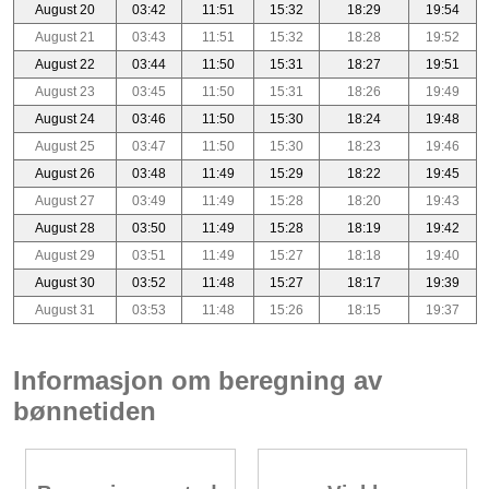
August 20
03:42
11:51
15:32
18:29
19:54
August 21
03:43
11:51
15:32
18:28
19:52
August 22
03:44
11:50
15:31
18:27
19:51
August 23
03:45
11:50
15:31
18:26
19:49
August 24
03:46
11:50
15:30
18:24
19:48
August 25
03:47
11:50
15:30
18:23
19:46
August 26
03:48
11:49
15:29
18:22
19:45
August 27
03:49
11:49
15:28
18:20
19:43
August 28
03:50
11:49
15:28
18:19
19:42
August 29
03:51
11:49
15:27
18:18
19:40
August 30
03:52
11:48
15:27
18:17
19:39
August 31
03:53
11:48
15:26
18:15
19:37
Informasjon om beregning av
bønnetiden