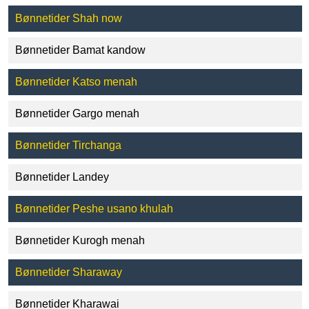
Bønnetider Shah now
Bønnetider Bamat kandow
Bønnetider Katso menah
Bønnetider Gargo menah
Bønnetider Tirchanga
Bønnetider Landey
Bønnetider Peshe usano khulah
Bønnetider Kurogh menah
Bønnetider Sharaway
Bønnetider Kharawai