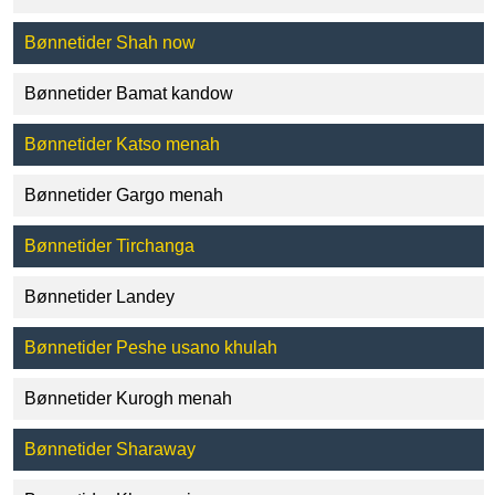
Bønnetider Shah now
Bønnetider Bamat kandow
Bønnetider Katso menah
Bønnetider Gargo menah
Bønnetider Tirchanga
Bønnetider Landey
Bønnetider Peshe usano khulah
Bønnetider Kurogh menah
Bønnetider Sharaway