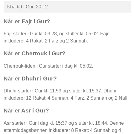
Isha-tid i Gur: 20:12
Når er Fajr i Gur?
Fajr starter i Gur kl. 03:28, og slutter kl. 05:02. Fajr
inkluderer 4 Rakat: 2 Farz og 2 Sunnah.
Når er Cherrouk i Gur?
Cherrouk-tiden i Gur starter i dag kl. 05:02.
Når er Dhuhr i Gur?
Dhuhr starter i Gur kl. 11:53 og slutter kl. 15:37. Dhuhr
inkluderer 12 Rakat: 4 Sunnah, 4 Farz, 2 Sunnah og 2 Nafl.
Når er Asr i Gur?
Asr starter i Gur i dag kl. 15:37 og slutter kl. 18:44. Denne
ettermiddagsbønnen inkluderer 8 Rakat: 4 Sunnah og 4