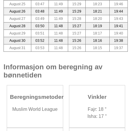
August 25
03:47
11:49
15:29
18:23
19:46
August 26
03:48
11:49
15:29
18:21
19:44
August 27
03:49
11:49
15:28
18:20
19:43
August 28
03:50
11:48
15:27
18:19
19:41
August 29
03:51
11:48
15:27
18:17
19:40
August 30
03:52
11:48
15:26
18:16
19:38
August 31
03:53
11:48
15:26
18:15
19:37
Informasjon om beregning av
bønnetiden
Beregningsmetoder
Vinkler
Muslim World League
Fajr: 18 °
Isha: 17 °