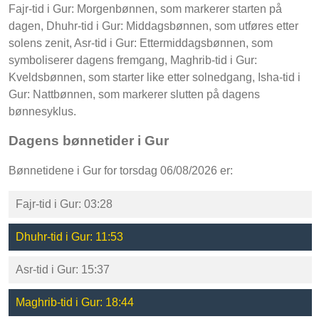
Fajr-tid i Gur: Morgenbønnen, som markerer starten på
dagen, Dhuhr-tid i Gur: Middagsbønnen, som utføres etter
solens zenit, Asr-tid i Gur: Ettermiddagsbønnen, som
symboliserer dagens fremgang, Maghrib-tid i Gur:
Kveldsbønnen, som starter like etter solnedgang, Isha-tid i
Gur: Nattbønnen, som markerer slutten på dagens
bønnesyklus.
Dagens bønnetider i Gur
Bønnetidene i Gur for torsdag 06/08/2026 er:
Fajr-tid i Gur: 03:28
Dhuhr-tid i Gur: 11:53
Asr-tid i Gur: 15:37
Maghrib-tid i Gur: 18:44