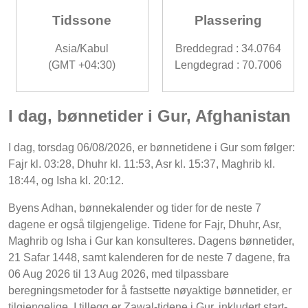
Tidssone
Plassering
Asia/Kabul
Breddegrad : 34.0764
(GMT +04:30)
Lengdegrad : 70.7006
I dag, bønnetider i Gur, Afghanistan
I dag, torsdag 06/08/2026, er bønnetidene i Gur som følger:
Fajr kl. 03:28, Dhuhr kl. 11:53, Asr kl. 15:37, Maghrib kl.
18:44, og Isha kl. 20:12.
Byens Adhan, bønnekalender og tider for de neste 7
dagene er også tilgjengelige. Tidene for Fajr, Dhuhr, Asr,
Maghrib og Isha i Gur kan konsulteres. Dagens bønnetider,
21 Safar 1448, samt kalenderen for de neste 7 dagene, fra
06 Aug 2026 til 13 Aug 2026, med tilpassbare
beregningsmetoder for å fastsette nøyaktige bønnetider, er
tilgjengelige. I tillegg er Zawal-tidene i Gur, inkludert start-