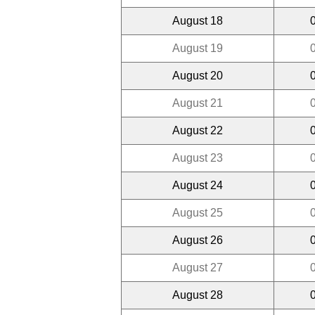
August 18
August 19
August 20
August 21
August 22
August 23
August 24
August 25
August 26
August 27
August 28