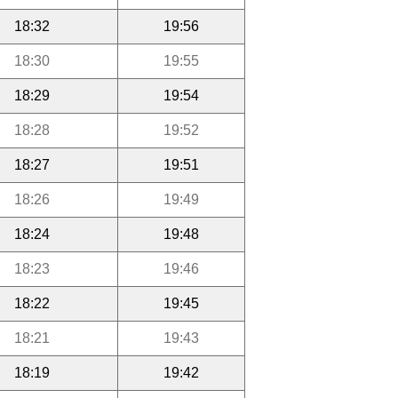
18:32
19:56
18:30
19:55
18:29
19:54
18:28
19:52
18:27
19:51
18:26
19:49
18:24
19:48
18:23
19:46
18:22
19:45
18:21
19:43
18:19
19:42