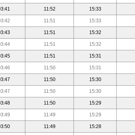
03:41
11:52
15:33
03:42
11:51
15:33
03:43
11:51
15:32
03:44
11:51
15:32
03:45
11:51
15:31
03:46
11:50
15:31
03:47
11:50
15:30
03:47
11:50
15:30
03:48
11:50
15:29
03:49
11:49
15:29
03:50
11:49
15:28