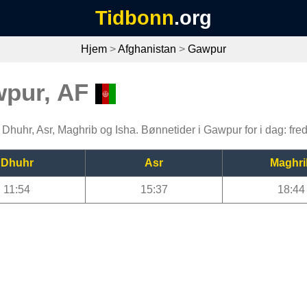
Tidbonn
.org
Hjem
>
Afghanistan
>
Gawpur
wpur, AF
r, Dhuhr, Asr, Maghrib og Isha. Bønnetider i Gawpur for i dag: fr
Dhuhr
Asr
Maghri
11:54
15:37
18:44