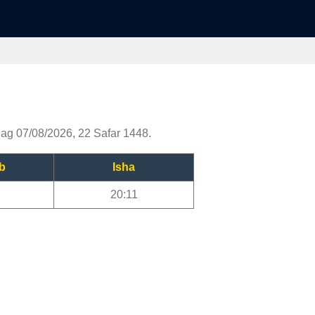
edag 07/08/2026, 22 Safar 1448.
b
Isha
20:11