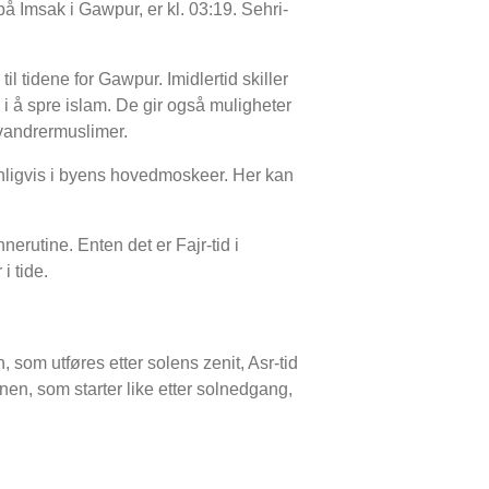
å Imsak i Gawpur, er kl. 03:19. Sehri-
l tidene for Gawpur. Imidlertid skiller
 i å spre islam. De gir også muligheter
nvandrermuslimer.
ligvis i byens hovedmoskeer. Her kan
erutine. Enten det er Fajr-tid i
i tide.
om utføres etter solens zenit, Asr-tid
n, som starter like etter solnedgang,