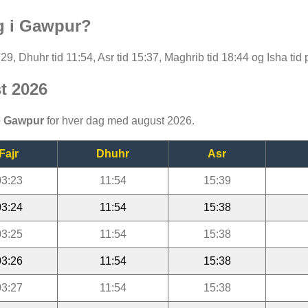
ag i Gawpur?
29, Dhuhr tid 11:54, Asr tid 15:37, Maghrib tid 18:44 og Isha tid 
t 2026
e Gawpur
for hver dag med august 2026.
Fajr
Dhuhr
Asr
03:23
11:54
15:39
03:24
11:54
15:38
03:25
11:54
15:38
03:26
11:54
15:38
03:27
11:54
15:38