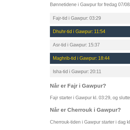
Bønnetidene i Gawpur for fredag 07/08
Fajr-tid i Gawpur: 03:29
Dhuhr-tid i Gawpur: 11:54
Asr-tid i Gawpur: 15:37
Maghrib-tid i Gawpur: 18:44
Isha-tid i Gawpur: 20:11
Når er Fajr i Gawpur?
Fajr starter i Gawpur kl. 03:29, og slut
Når er Cherrouk i Gawpur?
Cherrouk-tiden i Gawpur starter i dag kl