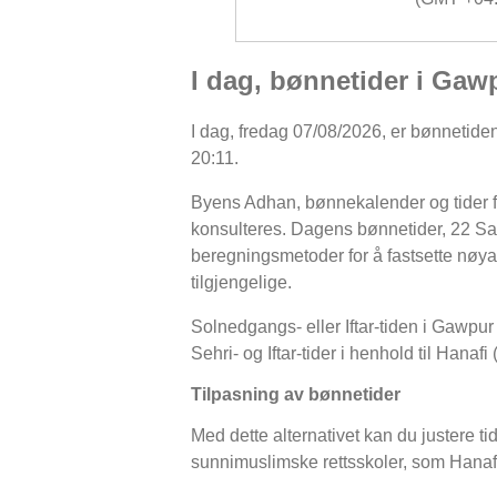
I dag, bønnetider i Gaw
I dag, fredag 07/08/2026, er bønnetidene
20:11.
Byens Adhan, bønnekalender og tider fo
konsulteres. Dagens bønnetider, 22 Saf
beregningsmetoder for å fastsette nøyakti
tilgjengelige.
Solnedgangs- eller Iftar-tiden i Gawpur
Sehri- og Iftar-tider i henhold til Hanafi
Tilpasning av bønnetider
Med dette alternativet kan du justere ti
sunnimuslimske rettsskoler, som Hanafi