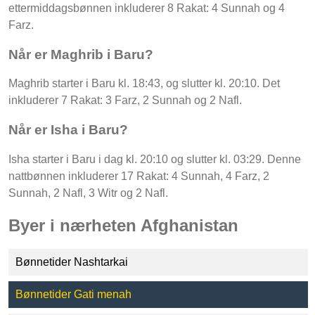
ettermiddagsbønnen inkluderer 8 Rakat: 4 Sunnah og 4
Farz.
Når er Maghrib i Baru?
Maghrib starter i Baru kl. 18:43, og slutter kl. 20:10. Det
inkluderer 7 Rakat: 3 Farz, 2 Sunnah og 2 Nafl.
Når er Isha i Baru?
Isha starter i Baru i dag kl. 20:10 og slutter kl. 03:29. Denne
nattbønnen inkluderer 17 Rakat: 4 Sunnah, 4 Farz, 2
Sunnah, 2 Nafl, 3 Witr og 2 Nafl.
Byer i nærheten Afghanistan
Bønnetider Nashtarkai
Bønnetider Gati menah