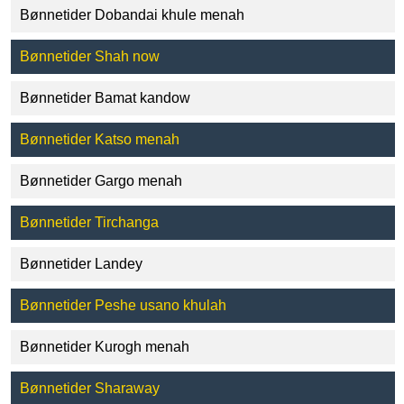
Bønnetider Dobandai khule menah
Bønnetider Shah now
Bønnetider Bamat kandow
Bønnetider Katso menah
Bønnetider Gargo menah
Bønnetider Tirchanga
Bønnetider Landey
Bønnetider Peshe usano khulah
Bønnetider Kurogh menah
Bønnetider Sharaway