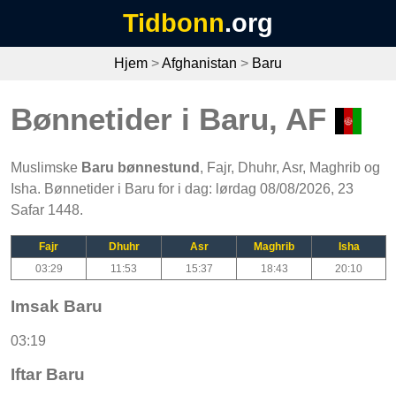
Tidbonn
.org
Hjem
>
Afghanistan
>
Baru
Bønnetider i Baru, AF
Muslimske
Baru bønnestund
, Fajr, Dhuhr, Asr, Maghrib og
Isha. Bønnetider i Baru for i dag: lørdag 08/08/2026, 23
Safar 1448.
Fajr
Dhuhr
Asr
Maghrib
Isha
03:29
11:53
15:37
18:43
20:10
Imsak Baru
03:19
Iftar Baru