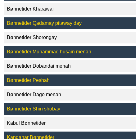
Bønnetider Kharawai
Bønnetider Qadamay pitaway day
Bønnetider Shorongay
Bønnetider Muhammad husain menah
Bønnetider Dobandai menah
Bønnetider Peshah
Bønnetider Dago menah
Bønnetider Shin shobay
Kabul Bønnetider
Kandahar Bønnetider