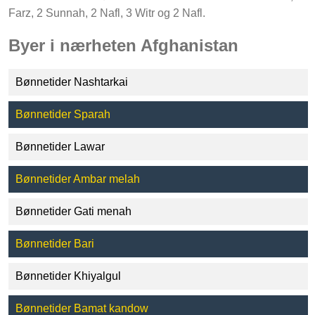
Farz, 2 Sunnah, 2 Nafl, 3 Witr og 2 Nafl.
Byer i nærheten Afghanistan
Bønnetider Nashtarkai
Bønnetider Sparah
Bønnetider Lawar
Bønnetider Ambar melah
Bønnetider Gati menah
Bønnetider Bari
Bønnetider Khiyalgul
Bønnetider Bamat kandow