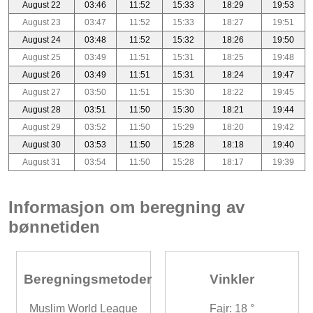
August 22
03:46
11:52
15:33
18:29
19:53
August 23
03:47
11:52
15:33
18:27
19:51
August 24
03:48
11:52
15:32
18:26
19:50
August 25
03:49
11:51
15:31
18:25
19:48
August 26
03:49
11:51
15:31
18:24
19:47
August 27
03:50
11:51
15:30
18:22
19:45
August 28
03:51
11:50
15:30
18:21
19:44
August 29
03:52
11:50
15:29
18:20
19:42
August 30
03:53
11:50
15:28
18:18
19:40
August 31
03:54
11:50
15:28
18:17
19:39
Informasjon om beregning av
bønnetiden
Beregningsmetoder
Vinkler
Muslim World League
Fajr: 18 °