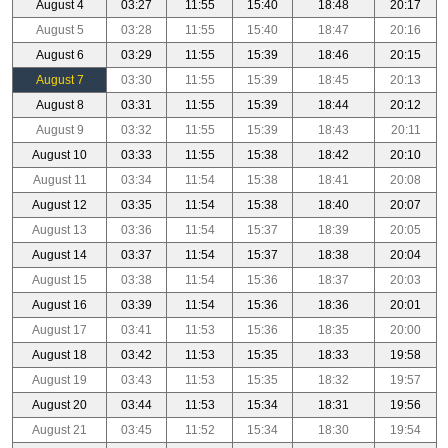
August 4
03:27
11:55
15:40
18:48
20:17
August 5
03:28
11:55
15:40
18:47
20:16
August 6
03:29
11:55
15:39
18:46
20:15
August 7
03:30
11:55
15:39
18:45
20:13
August 8
03:31
11:55
15:39
18:44
20:12
August 9
03:32
11:55
15:39
18:43
20:11
August 10
03:33
11:55
15:38
18:42
20:10
August 11
03:34
11:54
15:38
18:41
20:08
August 12
03:35
11:54
15:38
18:40
20:07
August 13
03:36
11:54
15:37
18:39
20:05
August 14
03:37
11:54
15:37
18:38
20:04
August 15
03:38
11:54
15:36
18:37
20:03
August 16
03:39
11:54
15:36
18:36
20:01
August 17
03:41
11:53
15:36
18:35
20:00
August 18
03:42
11:53
15:35
18:33
19:58
August 19
03:43
11:53
15:35
18:32
19:57
August 20
03:44
11:53
15:34
18:31
19:56
August 21
03:45
11:52
15:34
18:30
19:54