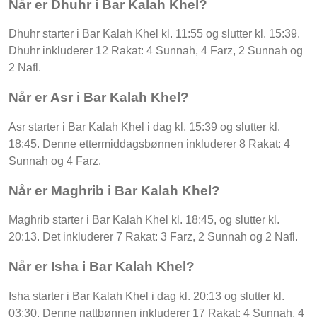
Når er Dhuhr i Bar Kalah Khel?
Dhuhr starter i Bar Kalah Khel kl. 11:55 og slutter kl. 15:39.
Dhuhr inkluderer 12 Rakat: 4 Sunnah, 4 Farz, 2 Sunnah og
2 Nafl.
Når er Asr i Bar Kalah Khel?
Asr starter i Bar Kalah Khel i dag kl. 15:39 og slutter kl.
18:45. Denne ettermiddagsbønnen inkluderer 8 Rakat: 4
Sunnah og 4 Farz.
Når er Maghrib i Bar Kalah Khel?
Maghrib starter i Bar Kalah Khel kl. 18:45, og slutter kl.
20:13. Det inkluderer 7 Rakat: 3 Farz, 2 Sunnah og 2 Nafl.
Når er Isha i Bar Kalah Khel?
Isha starter i Bar Kalah Khel i dag kl. 20:13 og slutter kl.
03:30. Denne nattbønnen inkluderer 17 Rakat: 4 Sunnah, 4