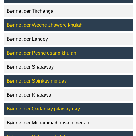
Bønnetider Tirchanga
Bønnetider Weche zhawere khulah
Bønnetider Landey
Bønnetider Peshe usano khulah
Bønnetider Sharaway
Bønnetider Spinkay morgay
Bønnetider Kharawai
Bønnetider Qadamay pitaway day
Bønnetider Muhammad husain menah