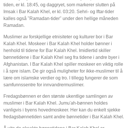
tiden, er kl. 18:45, og daggryet, som markerer slutten på
Imsak i Bar Kalah Khel, er kl. 03:20. Sehri- og Iftar-tider
kalles også "Ramadan-tider" under den hellige måneden
Ramadan.
Muslimer av forskjellige etnisiteter og kulturer bor i Bar
Kalah Khel. Moskeer i Bar Kalah Khel holder bønner i
henhold til tidene for Bar Kalah Khel. Imidlertid skiller
bønnetidene i Bar Kalah Khel seg fra tidene i andre byer i
Afghanistan. I Bar Kalah Khel spiller moskeer en viktig rolle
i å spre islam. De gir også muligheter for ikke-muslimer til å
lære om islamske verdier og tro. I tillegg fungerer de som
samfunnssentre for innvandrermuslimer.
Fredagsbønnen er den største ukentlige samlingen av
muslimer i Bar Kalah Khel. Jumu'ah-bønnen holdes
vanligvis i byens hovedmoskeer. Her kan du enkelt sjekke
fredagsbønnetiden samt andre bønnetider i Bar Kalah Khel.