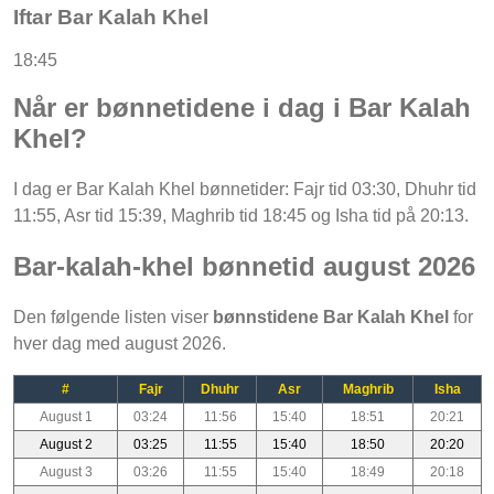
Iftar Bar Kalah Khel
18:45
Når er bønnetidene i dag i Bar Kalah
Khel?
I dag er Bar Kalah Khel bønnetider: Fajr tid 03:30, Dhuhr tid
11:55, Asr tid 15:39, Maghrib tid 18:45 og Isha tid på 20:13.
Bar-kalah-khel bønnetid august 2026
Den følgende listen viser
bønnstidene Bar Kalah Khel
for
hver dag med august 2026.
#
Fajr
Dhuhr
Asr
Maghrib
Isha
August 1
03:24
11:56
15:40
18:51
20:21
August 2
03:25
11:55
15:40
18:50
20:20
August 3
03:26
11:55
15:40
18:49
20:18