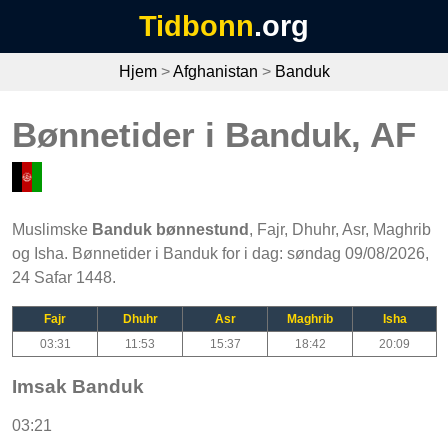
Tidbonn
.org
Hjem
>
Afghanistan
>
Banduk
Bønnetider i Banduk, AF
Muslimske
Banduk bønnestund
, Fajr, Dhuhr, Asr, Maghrib
og Isha. Bønnetider i Banduk for i dag: søndag 09/08/2026,
24 Safar 1448.
Fajr
Dhuhr
Asr
Maghrib
Isha
03:31
11:53
15:37
18:42
20:09
Imsak Banduk
03:21