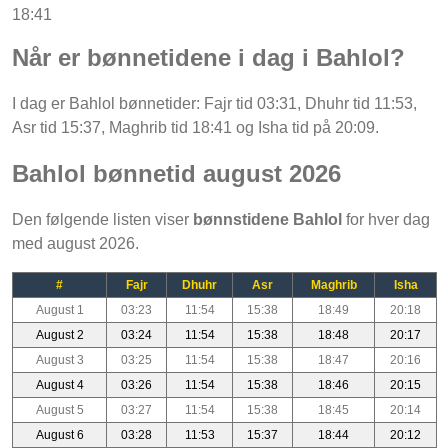
18:41
Når er bønnetidene i dag i Bahlol?
I dag er Bahlol bønnetider: Fajr tid 03:31, Dhuhr tid 11:53,
Asr tid 15:37, Maghrib tid 18:41 og Isha tid på 20:09.
Bahlol bønnetid august 2026
Den følgende listen viser
bønnstidene Bahlol
for hver dag
med august 2026.
#
Fajr
Dhuhr
Asr
Maghrib
Isha
August 1
03:23
11:54
15:38
18:49
20:18
August 2
03:24
11:54
15:38
18:48
20:17
August 3
03:25
11:54
15:38
18:47
20:16
August 4
03:26
11:54
15:38
18:46
20:15
August 5
03:27
11:54
15:38
18:45
20:14
August 6
03:28
11:53
15:37
18:44
20:12