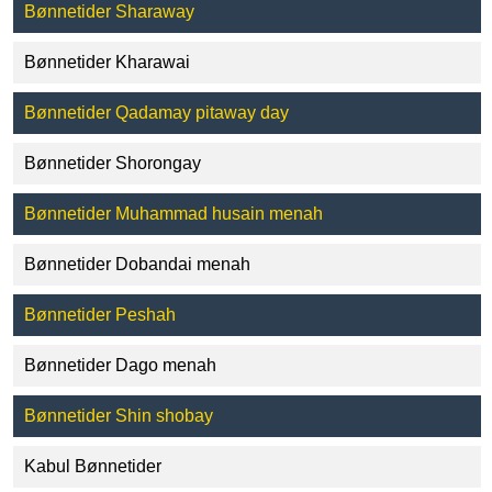
Bønnetider Sharaway
Bønnetider Kharawai
Bønnetider Qadamay pitaway day
Bønnetider Shorongay
Bønnetider Muhammad husain menah
Bønnetider Dobandai menah
Bønnetider Peshah
Bønnetider Dago menah
Bønnetider Shin shobay
Kabul Bønnetider