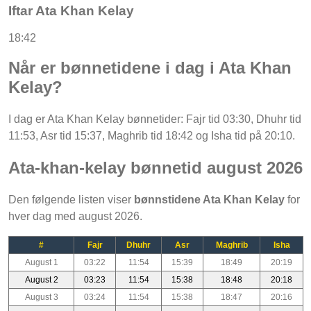
Iftar Ata Khan Kelay
18:42
Når er bønnetidene i dag i Ata Khan
Kelay?
I dag er Ata Khan Kelay bønnetider: Fajr tid 03:30, Dhuhr tid
11:53, Asr tid 15:37, Maghrib tid 18:42 og Isha tid på 20:10.
Ata-khan-kelay bønnetid august 2026
Den følgende listen viser
bønnstidene Ata Khan Kelay
for
hver dag med august 2026.
#
Fajr
Dhuhr
Asr
Maghrib
Isha
August 1
03:22
11:54
15:39
18:49
20:19
August 2
03:23
11:54
15:38
18:48
20:18
August 3
03:24
11:54
15:38
18:47
20:16