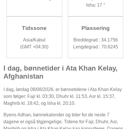
Isha: 17 °
Tidssone
Plassering
Asia/Kabul
Breddegrad : 34.1756
(GMT +04:30)
Lengdegrad : 70.6245
I dag, bønnetider i Ata Khan Kelay,
Afghanistan
I dag, lørdag 08/08/2026, er bønnetidene i Ata Khan Kelay
som følger: Fajr kl. 03:30, Dhuhr kl. 11:53, Asr kl. 15:37,
Maghrib kl. 18:42, og Isha kl. 20:10.
Byens Adhan, bønnekalender og tider for de neste 7
dagene er også tilgjengelige. Tidene for Fajr, Dhuhr, Asr,
Maghrib og Isha i Ata Khan Kelay kan konsulteres. Dagens