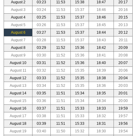
August 2
03:23
11:53
15:38
18:47
20:17
August 3
03:24
11:53
15:37
18:46
20:16
August 4
03:25
11:53
15:37
18:46
20:15
August 5
03:26
11:53
15:37
18:45
20:13
August 6
03:27
11:53
15:37
18:44
20:12
August 7
03:28
11:53
15:37
18:43
20:11
August 8
03:29
11:52
15:36
18:42
20:09
August 9
03:30
11:52
15:36
18:41
20:08
August 10
03:31
11:52
15:36
18:40
20:07
August 11
03:32
11:52
15:35
18:39
20:06
August 12
03:33
11:52
15:35
18:38
20:04
August 13
03:34
11:52
15:35
18:36
20:03
August 14
03:35
11:51
15:34
18:35
20:01
August 15
03:36
11:51
15:34
18:34
20:00
August 16
03:37
11:51
15:33
18:33
19:59
August 17
03:38
11:51
15:33
18:32
19:57
August 18
03:39
11:51
15:33
18:31
19:56
August 19
03:40
11:50
15:32
18:30
19:54