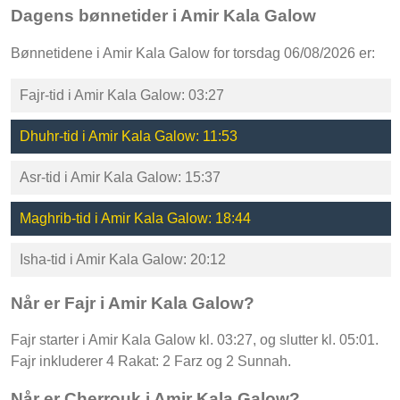
Dagens bønnetider i Amir Kala Galow
Bønnetidene i Amir Kala Galow for torsdag 06/08/2026 er:
Fajr-tid i Amir Kala Galow: 03:27
Dhuhr-tid i Amir Kala Galow: 11:53
Asr-tid i Amir Kala Galow: 15:37
Maghrib-tid i Amir Kala Galow: 18:44
Isha-tid i Amir Kala Galow: 20:12
Når er Fajr i Amir Kala Galow?
Fajr starter i Amir Kala Galow kl. 03:27, og slutter kl. 05:01.
Fajr inkluderer 4 Rakat: 2 Farz og 2 Sunnah.
Når er Cherrouk i Amir Kala Galow?