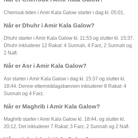
Cherrouk-tiden i Amir Kala Galow starter i dag kl. 05:01.
Når er Dhuhr i Amir Kala Galow?
Dhuhr starter i Amir Kala Galow kl. 11:53 og slutter kl. 15:37.
Dhuhr inkluderer 12 Rakat: 4 Sunnah, 4 Farz, 2 Sunnah og
2 Nafl.
Når er Asr i Amir Kala Galow?
Asr starter i Amir Kala Galow i dag kl. 15:37 og slutter kl.
18:44. Denne ettermiddagsbønnen inkluderer 8 Rakat: 4
Sunnah og 4 Farz.
Når er Maghrib i Amir Kala Galow?
Maghrib starter i Amir Kala Galow kl. 18:44, og slutter kl.
20:12. Det inkluderer 7 Rakat: 3 Farz, 2 Sunnah og 2 Nafl.