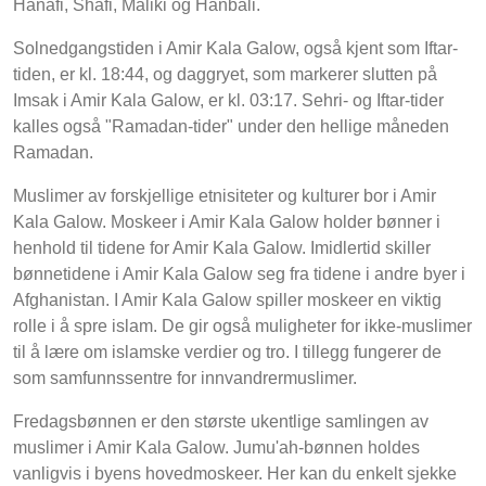
Hanafi, Shafi, Maliki og Hanbali.
Solnedgangstiden i Amir Kala Galow, også kjent som Iftar-
tiden, er kl. 18:44, og daggryet, som markerer slutten på
Imsak i Amir Kala Galow, er kl. 03:17. Sehri- og Iftar-tider
kalles også "Ramadan-tider" under den hellige måneden
Ramadan.
Muslimer av forskjellige etnisiteter og kulturer bor i Amir
Kala Galow. Moskeer i Amir Kala Galow holder bønner i
henhold til tidene for Amir Kala Galow. Imidlertid skiller
bønnetidene i Amir Kala Galow seg fra tidene i andre byer i
Afghanistan. I Amir Kala Galow spiller moskeer en viktig
rolle i å spre islam. De gir også muligheter for ikke-muslimer
til å lære om islamske verdier og tro. I tillegg fungerer de
som samfunnssentre for innvandrermuslimer.
Fredagsbønnen er den største ukentlige samlingen av
muslimer i Amir Kala Galow. Jumu'ah-bønnen holdes
vanligvis i byens hovedmoskeer. Her kan du enkelt sjekke