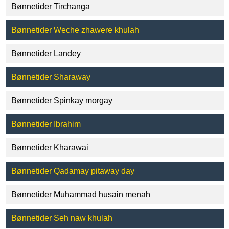
Bønnetider Tirchanga
Bønnetider Weche zhawere khulah
Bønnetider Landey
Bønnetider Sharaway
Bønnetider Spinkay morgay
Bønnetider Ibrahim
Bønnetider Kharawai
Bønnetider Qadamay pitaway day
Bønnetider Muhammad husain menah
Bønnetider Seh naw khulah