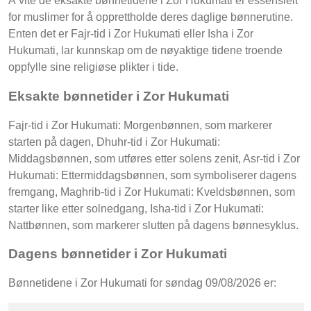
Å vite de eksakte bønnetidene i Zor Hukumati er essensielt
for muslimer for å opprettholde deres daglige bønnerutine.
Enten det er Fajr-tid i Zor Hukumati eller Isha i Zor
Hukumati, lar kunnskap om de nøyaktige tidene troende
oppfylle sine religiøse plikter i tide.
Eksakte bønnetider i Zor Hukumati
Fajr-tid i Zor Hukumati: Morgenbønnen, som markerer
starten på dagen, Dhuhr-tid i Zor Hukumati:
Middagsbønnen, som utføres etter solens zenit, Asr-tid i Zor
Hukumati: Ettermiddagsbønnen, som symboliserer dagens
fremgang, Maghrib-tid i Zor Hukumati: Kveldsbønnen, som
starter like etter solnedgang, Isha-tid i Zor Hukumati:
Nattbønnen, som markerer slutten på dagens bønnesyklus.
Dagens bønnetider i Zor Hukumati
Bønnetidene i Zor Hukumati for søndag 09/08/2026 er: