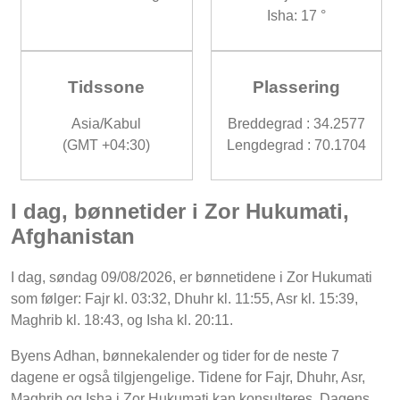
Isha: 17 °
Tidssone
Plassering
Asia/Kabul
Breddegrad : 34.2577
(GMT +04:30)
Lengdegrad : 70.1704
I dag, bønnetider i Zor Hukumati,
Afghanistan
I dag, søndag 09/08/2026, er bønnetidene i Zor Hukumati
som følger: Fajr kl. 03:32, Dhuhr kl. 11:55, Asr kl. 15:39,
Maghrib kl. 18:43, og Isha kl. 20:11.
Byens Adhan, bønnekalender og tider for de neste 7
dagene er også tilgjengelige. Tidene for Fajr, Dhuhr, Asr,
Maghrib og Isha i Zor Hukumati kan konsulteres. Dagens