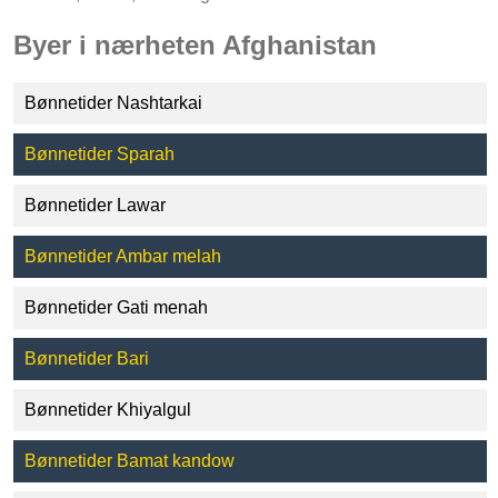
Byer i nærheten Afghanistan
Bønnetider Nashtarkai
Bønnetider Sparah
Bønnetider Lawar
Bønnetider Ambar melah
Bønnetider Gati menah
Bønnetider Bari
Bønnetider Khiyalgul
Bønnetider Bamat kandow