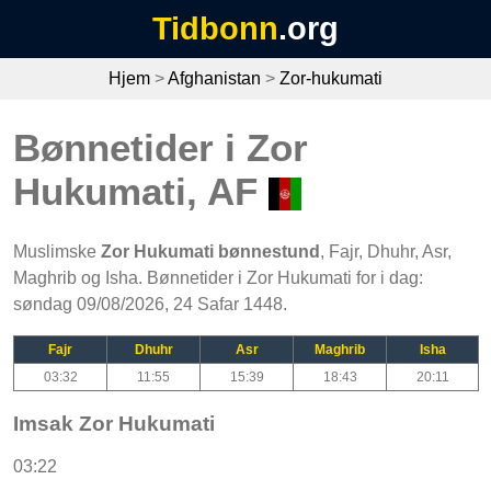
Tidbonn
.org
Hjem
>
Afghanistan
>
Zor-hukumati
Bønnetider i Zor
Hukumati, AF
Muslimske
Zor Hukumati bønnestund
, Fajr, Dhuhr, Asr,
Maghrib og Isha. Bønnetider i Zor Hukumati for i dag:
søndag 09/08/2026, 24 Safar 1448.
Fajr
Dhuhr
Asr
Maghrib
Isha
03:32
11:55
15:39
18:43
20:11
Imsak Zor Hukumati
03:22