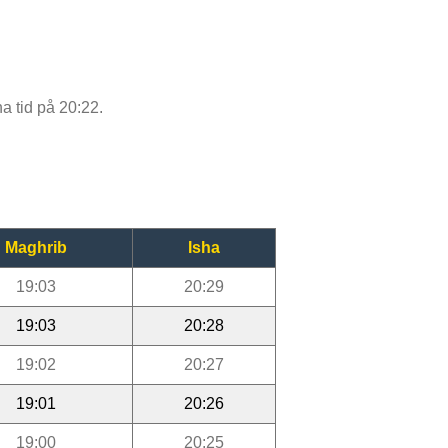
ha tid på 20:22.
Maghrib
Isha
19:03
20:29
19:03
20:28
19:02
20:27
19:01
20:26
19:00
20:25