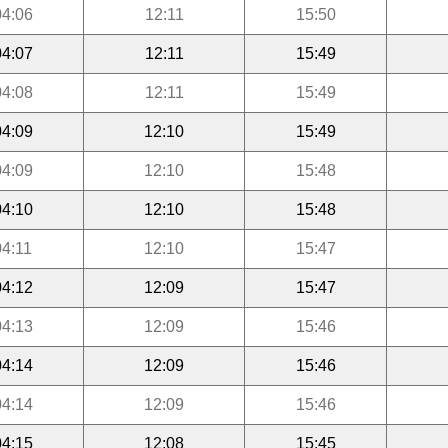
04:06
12:11
15:50
04:07
12:11
15:49
04:08
12:11
15:49
04:09
12:10
15:49
04:09
12:10
15:48
04:10
12:10
15:48
04:11
12:10
15:47
04:12
12:09
15:47
04:13
12:09
15:46
04:14
12:09
15:46
04:14
12:09
15:46
04:15
12:08
15:45