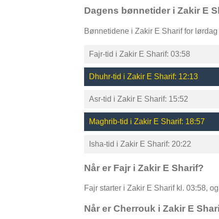
Dagens bønnetider i Zakir E S
Bønnetidene i Zakir E Sharif for lørdag
Fajr-tid i Zakir E Sharif: 03:58
Dhuhr-tid i Zakir E Sharif: 12:13
Asr-tid i Zakir E Sharif: 15:52
Maghrib-tid i Zakir E Sharif: 18:57
Isha-tid i Zakir E Sharif: 20:22
Når er Fajr i Zakir E Sharif?
Fajr starter i Zakir E Sharif kl. 03:58, 
Når er Cherrouk i Zakir E Shar