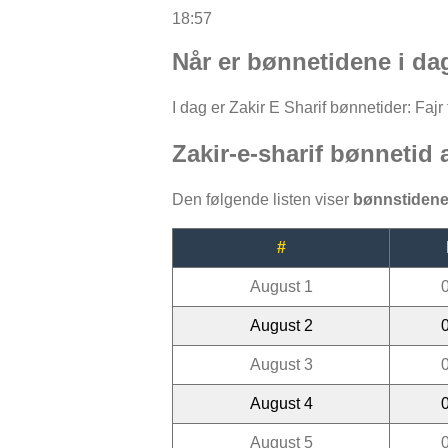
18:57
Når er bønnetidene i dag
I dag er Zakir E Sharif bønnetider: Fajr 
Zakir-e-sharif bønnetid
Den følgende listen viser
bønnstidene 
#
August 1
August 2
August 3
August 4
August 5