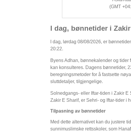
(GMT +04:
I dag, bønnetider i Zaki
I dag, lørdag 08/08/2026, er bønnetidene
20:22.
Byens Adhan, bønnekalender og tider for
kan konsulteres. Dagens bønnetider, 23
beregningsmetoder for å fastsette nøyakti
sluttdetaljer, tilgjengelige.
Solnedgangs- eller Iftar-tiden i Zakir E 
Zakir E Sharif, er Sehri- og Iftar-tider i
Tilpasning av bønnetider
Med dette alternativet kan du justere ti
sunnimuslimske rettsskoler, som Hanafi