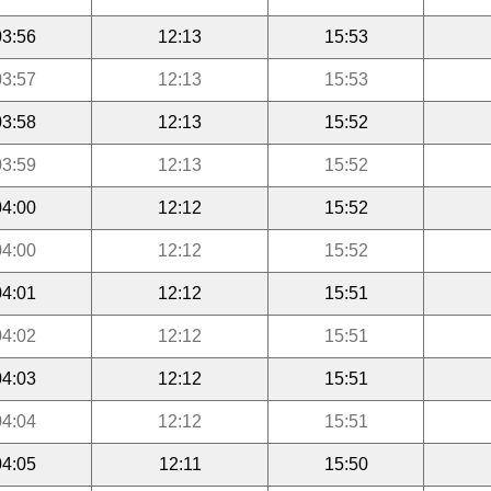
03:56
12:13
15:53
03:57
12:13
15:53
03:58
12:13
15:52
03:59
12:13
15:52
04:00
12:12
15:52
04:00
12:12
15:52
04:01
12:12
15:51
04:02
12:12
15:51
04:03
12:12
15:51
04:04
12:12
15:51
04:05
12:11
15:50