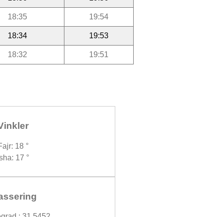
18:35
19:54
18:34
19:53
18:32
19:51
Vinkler
Fajr: 18 °
Isha: 17 °
assering
grad : 31.5452