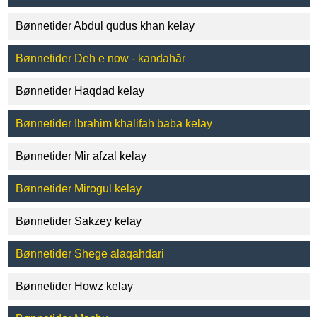
Bønnetider Abdul qudus khan kelay
Bønnetider Deh e now - kandahār
Bønnetider Haqdad kelay
Bønnetider Ibrahim khalifah baba kelay
Bønnetider Mir afzal kelay
Bønnetider Mirogul kelay
Bønnetider Sakzey kelay
Bønnetider Shege alaqahdari
Bønnetider Howz kelay