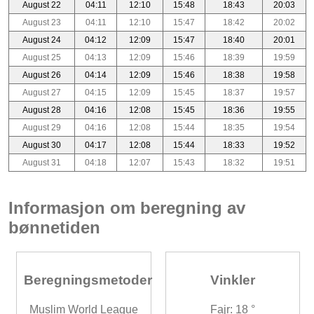
August 22
04:11
12:10
15:48
18:43
20:03
August 23
04:11
12:10
15:47
18:42
20:02
August 24
04:12
12:09
15:47
18:40
20:01
August 25
04:13
12:09
15:46
18:39
19:59
August 26
04:14
12:09
15:46
18:38
19:58
August 27
04:15
12:09
15:45
18:37
19:57
August 28
04:16
12:08
15:45
18:36
19:55
August 29
04:16
12:08
15:44
18:35
19:54
August 30
04:17
12:08
15:44
18:33
19:52
August 31
04:18
12:07
15:43
18:32
19:51
Informasjon om beregning av
bønnetiden
Beregningsmetoder
Vinkler
Muslim World League
Fajr: 18 °