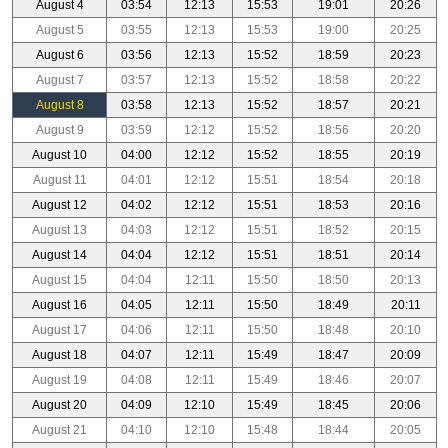
August 4
03:54
12:13
15:53
19:01
20:26
August 5
03:55
12:13
15:53
19:00
20:25
August 6
03:56
12:13
15:52
18:59
20:23
August 7
03:57
12:13
15:52
18:58
20:22
August 8
03:58
12:13
15:52
18:57
20:21
August 9
03:59
12:12
15:52
18:56
20:20
August 10
04:00
12:12
15:52
18:55
20:19
August 11
04:01
12:12
15:51
18:54
20:18
August 12
04:02
12:12
15:51
18:53
20:16
August 13
04:03
12:12
15:51
18:52
20:15
August 14
04:04
12:12
15:51
18:51
20:14
August 15
04:04
12:11
15:50
18:50
20:13
August 16
04:05
12:11
15:50
18:49
20:11
August 17
04:06
12:11
15:50
18:48
20:10
August 18
04:07
12:11
15:49
18:47
20:09
August 19
04:08
12:11
15:49
18:46
20:07
August 20
04:09
12:10
15:49
18:45
20:06
August 21
04:10
12:10
15:48
18:44
20:05