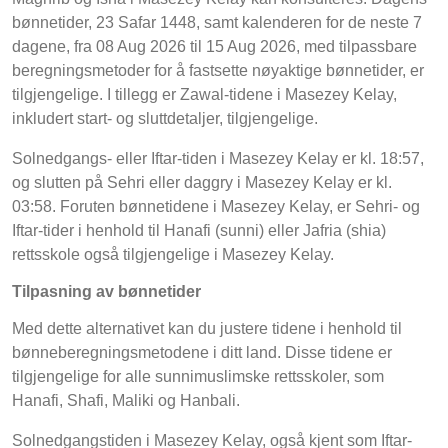
bønnetider, 23 Safar 1448, samt kalenderen for de neste 7
dagene, fra 08 Aug 2026 til 15 Aug 2026, med tilpassbare
beregningsmetoder for å fastsette nøyaktige bønnetider, er
tilgjengelige. I tillegg er Zawal-tidene i Masezey Kelay,
inkludert start- og sluttdetaljer, tilgjengelige.
Solnedgangs- eller Iftar-tiden i Masezey Kelay er kl. 18:57,
og slutten på Sehri eller daggry i Masezey Kelay er kl.
03:58. Foruten bønnetidene i Masezey Kelay, er Sehri- og
Iftar-tider i henhold til Hanafi (sunni) eller Jafria (shia)
rettsskole også tilgjengelige i Masezey Kelay.
Tilpasning av bønnetider
Med dette alternativet kan du justere tidene i henhold til
bønneberegningsmetodene i ditt land. Disse tidene er
tilgjengelige for alle sunnimuslimske rettsskoler, som
Hanafi, Shafi, Maliki og Hanbali.
Solnedgangstiden i Masezey Kelay, også kjent som Iftar-