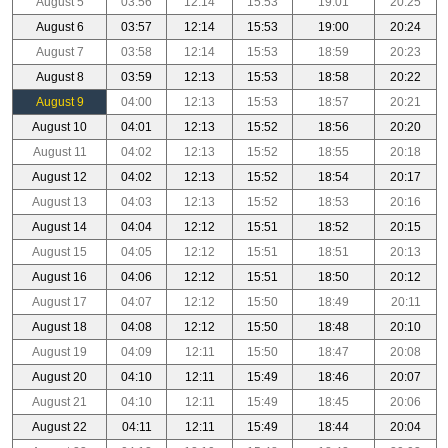
August 5
03:56
12:14
15:53
19:01
20:25
August 6
03:57
12:14
15:53
19:00
20:24
August 7
03:58
12:14
15:53
18:59
20:23
August 8
03:59
12:13
15:53
18:58
20:22
August 9
04:00
12:13
15:53
18:57
20:21
August 10
04:01
12:13
15:52
18:56
20:20
August 11
04:02
12:13
15:52
18:55
20:18
August 12
04:02
12:13
15:52
18:54
20:17
August 13
04:03
12:13
15:52
18:53
20:16
August 14
04:04
12:12
15:51
18:52
20:15
August 15
04:05
12:12
15:51
18:51
20:13
August 16
04:06
12:12
15:51
18:50
20:12
August 17
04:07
12:12
15:50
18:49
20:11
August 18
04:08
12:12
15:50
18:48
20:10
August 19
04:09
12:11
15:50
18:47
20:08
August 20
04:10
12:11
15:49
18:46
20:07
August 21
04:10
12:11
15:49
18:45
20:06
August 22
04:11
12:11
15:49
18:44
20:04