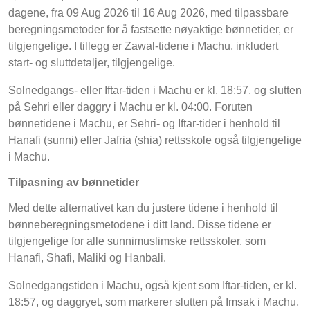
dagene, fra 09 Aug 2026 til 16 Aug 2026, med tilpassbare
beregningsmetoder for å fastsette nøyaktige bønnetider, er
tilgjengelige. I tillegg er Zawal-tidene i Machu, inkludert
start- og sluttdetaljer, tilgjengelige.
Solnedgangs- eller Iftar-tiden i Machu er kl. 18:57, og slutten
på Sehri eller daggry i Machu er kl. 04:00. Foruten
bønnetidene i Machu, er Sehri- og Iftar-tider i henhold til
Hanafi (sunni) eller Jafria (shia) rettsskole også tilgjengelige
i Machu.
Tilpasning av bønnetider
Med dette alternativet kan du justere tidene i henhold til
bønneberegningsmetodene i ditt land. Disse tidene er
tilgjengelige for alle sunnimuslimske rettsskoler, som
Hanafi, Shafi, Maliki og Hanbali.
Solnedgangstiden i Machu, også kjent som Iftar-tiden, er kl.
18:57, og daggryet, som markerer slutten på Imsak i Machu,