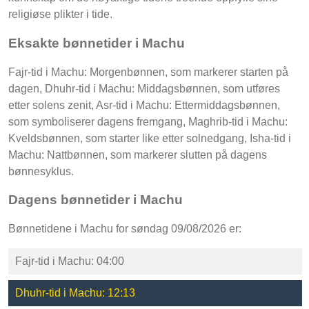
religiøse plikter i tide.
Eksakte bønnetider i Machu
Fajr-tid i Machu: Morgenbønnen, som markerer starten på
dagen, Dhuhr-tid i Machu: Middagsbønnen, som utføres
etter solens zenit, Asr-tid i Machu: Ettermiddagsbønnen,
som symboliserer dagens fremgang, Maghrib-tid i Machu:
Kveldsbønnen, som starter like etter solnedgang, Isha-tid i
Machu: Nattbønnen, som markerer slutten på dagens
bønnesyklus.
Dagens bønnetider i Machu
Bønnetidene i Machu for søndag 09/08/2026 er:
Fajr-tid i Machu: 04:00
Dhuhr-tid i Machu: 12:13