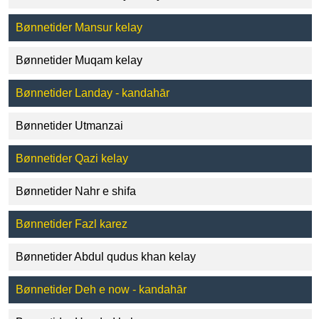
Bønnetider Mansur kelay
Bønnetider Muqam kelay
Bønnetider Landay - kandahār
Bønnetider Utmanzai
Bønnetider Qazi kelay
Bønnetider Nahr e shifa
Bønnetider Fazl karez
Bønnetider Abdul qudus khan kelay
Bønnetider Deh e now - kandahār