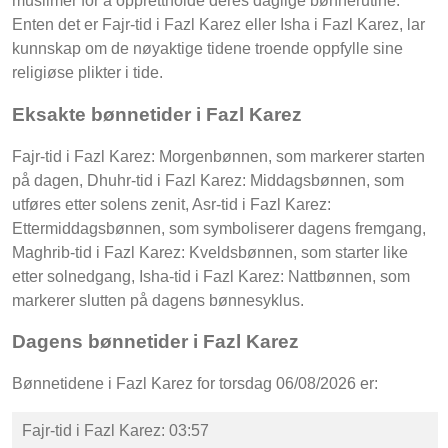
muslimer for å opprettholde deres daglige bønnerutine.
Enten det er Fajr-tid i Fazl Karez eller Isha i Fazl Karez, lar
kunnskap om de nøyaktige tidene troende oppfylle sine
religiøse plikter i tide.
Eksakte bønnetider i Fazl Karez
Fajr-tid i Fazl Karez: Morgenbønnen, som markerer starten
på dagen, Dhuhr-tid i Fazl Karez: Middagsbønnen, som
utføres etter solens zenit, Asr-tid i Fazl Karez:
Ettermiddagsbønnen, som symboliserer dagens fremgang,
Maghrib-tid i Fazl Karez: Kveldsbønnen, som starter like
etter solnedgang, Isha-tid i Fazl Karez: Nattbønnen, som
markerer slutten på dagens bønnesyklus.
Dagens bønnetider i Fazl Karez
Bønnetidene i Fazl Karez for torsdag 06/08/2026 er:
Fajr-tid i Fazl Karez: 03:57