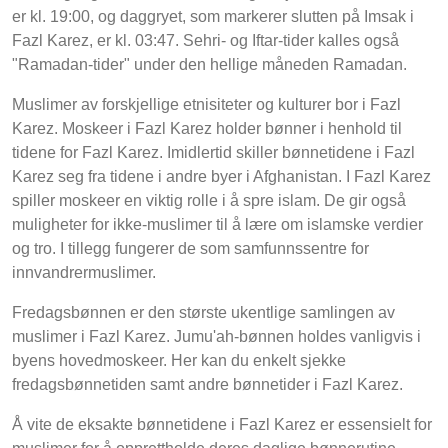
er kl. 19:00, og daggryet, som markerer slutten på Imsak i
Fazl Karez, er kl. 03:47. Sehri- og Iftar-tider kalles også
"Ramadan-tider" under den hellige måneden Ramadan.
Muslimer av forskjellige etnisiteter og kulturer bor i Fazl
Karez. Moskeer i Fazl Karez holder bønner i henhold til
tidene for Fazl Karez. Imidlertid skiller bønnetidene i Fazl
Karez seg fra tidene i andre byer i Afghanistan. I Fazl Karez
spiller moskeer en viktig rolle i å spre islam. De gir også
muligheter for ikke-muslimer til å lære om islamske verdier
og tro. I tillegg fungerer de som samfunnssentre for
innvandrermuslimer.
Fredagsbønnen er den største ukentlige samlingen av
muslimer i Fazl Karez. Jumu'ah-bønnen holdes vanligvis i
byens hovedmoskeer. Her kan du enkelt sjekke
fredagsbønnetiden samt andre bønnetider i Fazl Karez.
Å vite de eksakte bønnetidene i Fazl Karez er essensielt for