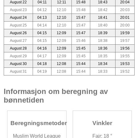
August 22
04:11
12:11
15:48
18:43
20:04
August 23
04:12
12:10
15:48
18:42
20:03
August 24
04:13
12:10
15:47
18:41
20:01
August 25
04:14
12:10
15:47
18:40
20:00
August 26
04:15
12:09
15:47
18:39
19:59
August 27
04:15
12:09
15:46
18:38
19:57
August 28
04:16
12:09
15:45
18:36
19:56
August 29
04:17
12:09
15:45
18:35
19:55
August 30
04:18
12:08
15:44
18:34
19:53
August 31
04:19
12:08
15:44
18:33
19:52
Informasjon om beregning av
bønnetiden
Beregningsmetoder
Vinkler
Muslim World League
Fajr: 18 °