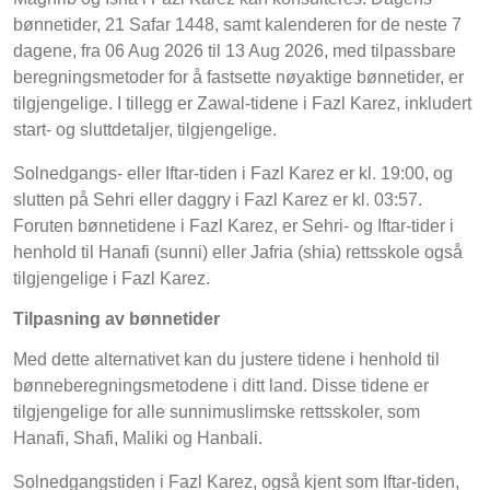
bønnetider, 21 Safar 1448, samt kalenderen for de neste 7
dagene, fra 06 Aug 2026 til 13 Aug 2026, med tilpassbare
beregningsmetoder for å fastsette nøyaktige bønnetider, er
tilgjengelige. I tillegg er Zawal-tidene i Fazl Karez, inkludert
start- og sluttdetaljer, tilgjengelige.
Solnedgangs- eller Iftar-tiden i Fazl Karez er kl. 19:00, og
slutten på Sehri eller daggry i Fazl Karez er kl. 03:57.
Foruten bønnetidene i Fazl Karez, er Sehri- og Iftar-tider i
henhold til Hanafi (sunni) eller Jafria (shia) rettsskole også
tilgjengelige i Fazl Karez.
Tilpasning av bønnetider
Med dette alternativet kan du justere tidene i henhold til
bønneberegningsmetodene i ditt land. Disse tidene er
tilgjengelige for alle sunnimuslimske rettsskoler, som
Hanafi, Shafi, Maliki og Hanbali.
Solnedgangstiden i Fazl Karez, også kjent som Iftar-tiden,