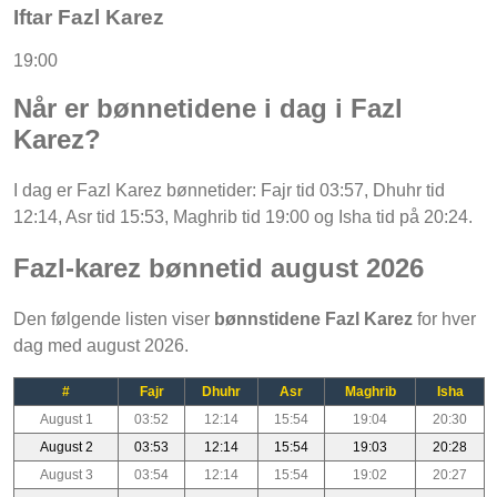
Iftar Fazl Karez
19:00
Når er bønnetidene i dag i Fazl
Karez?
I dag er Fazl Karez bønnetider: Fajr tid 03:57, Dhuhr tid
12:14, Asr tid 15:53, Maghrib tid 19:00 og Isha tid på 20:24.
Fazl-karez bønnetid august 2026
Den følgende listen viser
bønnstidene Fazl Karez
for hver
dag med august 2026.
#
Fajr
Dhuhr
Asr
Maghrib
Isha
August 1
03:52
12:14
15:54
19:04
20:30
August 2
03:53
12:14
15:54
19:03
20:28
August 3
03:54
12:14
15:54
19:02
20:27