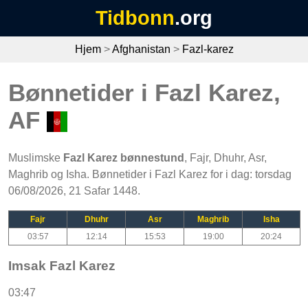
Tidbonn
.org
Hjem
>
Afghanistan
>
Fazl-karez
Bønnetider i Fazl Karez,
AF
Muslimske
Fazl Karez bønnestund
, Fajr, Dhuhr, Asr,
Maghrib og Isha. Bønnetider i Fazl Karez for i dag: torsdag
06/08/2026, 21 Safar 1448.
Fajr
Dhuhr
Asr
Maghrib
Isha
03:57
12:14
15:53
19:00
20:24
Imsak Fazl Karez
03:47