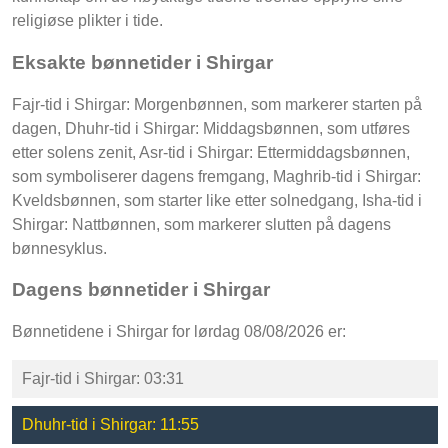
religiøse plikter i tide.
Eksakte bønnetider i Shirgar
Fajr-tid i Shirgar: Morgenbønnen, som markerer starten på
dagen, Dhuhr-tid i Shirgar: Middagsbønnen, som utføres
etter solens zenit, Asr-tid i Shirgar: Ettermiddagsbønnen,
som symboliserer dagens fremgang, Maghrib-tid i Shirgar:
Kveldsbønnen, som starter like etter solnedgang, Isha-tid i
Shirgar: Nattbønnen, som markerer slutten på dagens
bønnesyklus.
Dagens bønnetider i Shirgar
Bønnetidene i Shirgar for lørdag 08/08/2026 er:
Fajr-tid i Shirgar: 03:31
Dhuhr-tid i Shirgar: 11:55