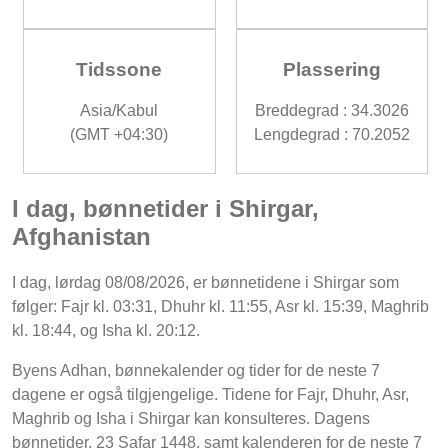
Tidssone
Plassering
Asia/Kabul
Breddegrad : 34.3026
(GMT +04:30)
Lengdegrad : 70.2052
I dag, bønnetider i Shirgar,
Afghanistan
I dag, lørdag 08/08/2026, er bønnetidene i Shirgar som
følger: Fajr kl. 03:31, Dhuhr kl. 11:55, Asr kl. 15:39, Maghrib
kl. 18:44, og Isha kl. 20:12.
Byens Adhan, bønnekalender og tider for de neste 7
dagene er også tilgjengelige. Tidene for Fajr, Dhuhr, Asr,
Maghrib og Isha i Shirgar kan konsulteres. Dagens
bønnetider, 23 Safar 1448, samt kalenderen for de neste 7