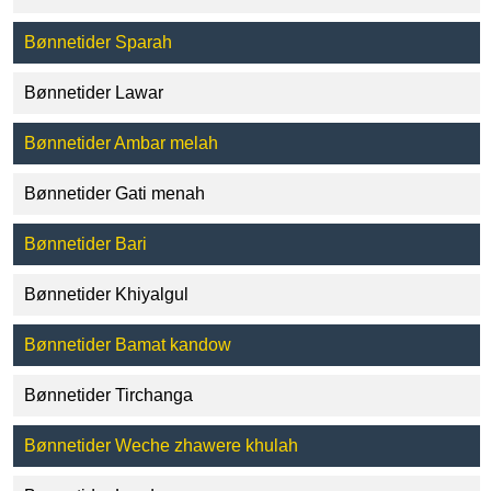
Bønnetider Sparah
Bønnetider Lawar
Bønnetider Ambar melah
Bønnetider Gati menah
Bønnetider Bari
Bønnetider Khiyalgul
Bønnetider Bamat kandow
Bønnetider Tirchanga
Bønnetider Weche zhawere khulah