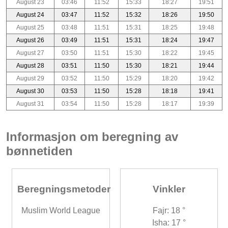
August 23
03:46
11:52
15:33
18:27
19:51
August 24
03:47
11:52
15:32
18:26
19:50
August 25
03:48
11:51
15:31
18:25
19:48
August 26
03:49
11:51
15:31
18:24
19:47
August 27
03:50
11:51
15:30
18:22
19:45
August 28
03:51
11:50
15:30
18:21
19:44
August 29
03:52
11:50
15:29
18:20
19:42
August 30
03:53
11:50
15:28
18:18
19:41
August 31
03:54
11:50
15:28
18:17
19:39
Informasjon om beregning av
bønnetiden
Beregningsmetoder
Vinkler
Muslim World League
Fajr: 18 °
Isha: 17 °