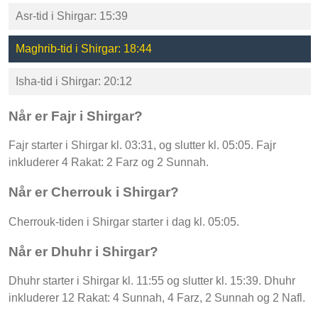
Asr-tid i Shirgar: 15:39
Maghrib-tid i Shirgar: 18:44
Isha-tid i Shirgar: 20:12
Når er Fajr i Shirgar?
Fajr starter i Shirgar kl. 03:31, og slutter kl. 05:05. Fajr
inkluderer 4 Rakat: 2 Farz og 2 Sunnah.
Når er Cherrouk i Shirgar?
Cherrouk-tiden i Shirgar starter i dag kl. 05:05.
Når er Dhuhr i Shirgar?
Dhuhr starter i Shirgar kl. 11:55 og slutter kl. 15:39. Dhuhr
inkluderer 12 Rakat: 4 Sunnah, 4 Farz, 2 Sunnah og 2 Nafl.