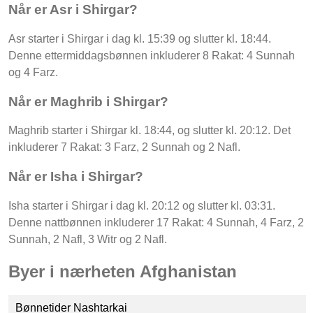
Når er Asr i Shirgar?
Asr starter i Shirgar i dag kl. 15:39 og slutter kl. 18:44.
Denne ettermiddagsbønnen inkluderer 8 Rakat: 4 Sunnah
og 4 Farz.
Når er Maghrib i Shirgar?
Maghrib starter i Shirgar kl. 18:44, og slutter kl. 20:12. Det
inkluderer 7 Rakat: 3 Farz, 2 Sunnah og 2 Nafl.
Når er Isha i Shirgar?
Isha starter i Shirgar i dag kl. 20:12 og slutter kl. 03:31.
Denne nattbønnen inkluderer 17 Rakat: 4 Sunnah, 4 Farz, 2
Sunnah, 2 Nafl, 3 Witr og 2 Nafl.
Byer i nærheten Afghanistan
Bønnetider Nashtarkai