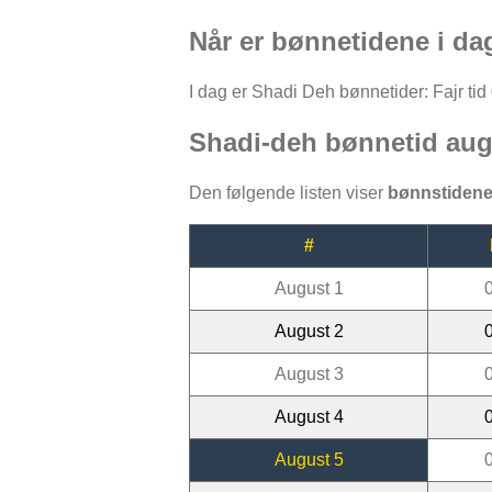
Når er bønnetidene i da
I dag er Shadi Deh bønnetider: Fajr tid 
Shadi-deh bønnetid aug
Den følgende listen viser
bønnstidene
#
August 1
August 2
August 3
August 4
August 5