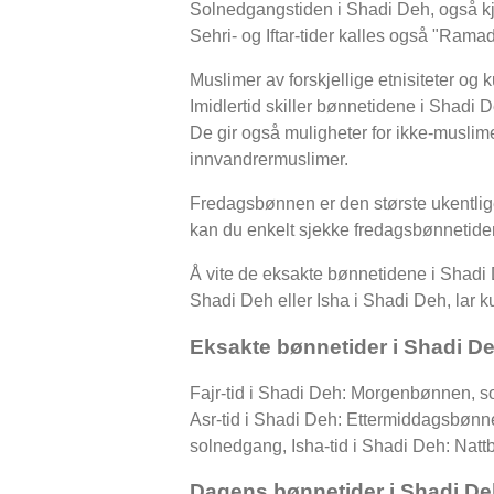
Solnedgangstiden i Shadi Deh, også kjen
Sehri- og Iftar-tider kalles også "Ra
Muslimer av forskjellige etnisiteter og
Imidlertid skiller bønnetidene i Shadi D
De gir også muligheter for ikke-muslime
innvandrermuslimer.
Fredagsbønnen er den største ukentli
kan du enkelt sjekke fredagsbønnetide
Å vite de eksakte bønnetidene i Shadi D
Shadi Deh eller Isha i Shadi Deh, lar k
Eksakte bønnetider i Shadi D
Fajr-tid i Shadi Deh: Morgenbønnen, s
Asr-tid i Shadi Deh: Ettermiddagsbønn
solnedgang, Isha-tid i Shadi Deh: Nat
Dagens bønnetider i Shadi D