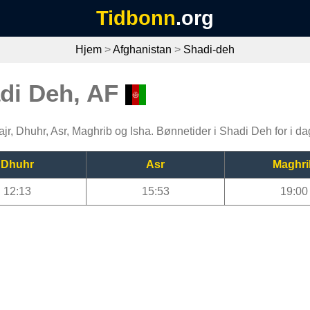
Tidbonn
.org
Hjem
>
Afghanistan
>
Shadi-deh
adi Deh, AF
Fajr, Dhuhr, Asr, Maghrib og Isha. Bønnetider i Shadi Deh for i 
Dhuhr
Asr
Maghri
12:13
15:53
19:00