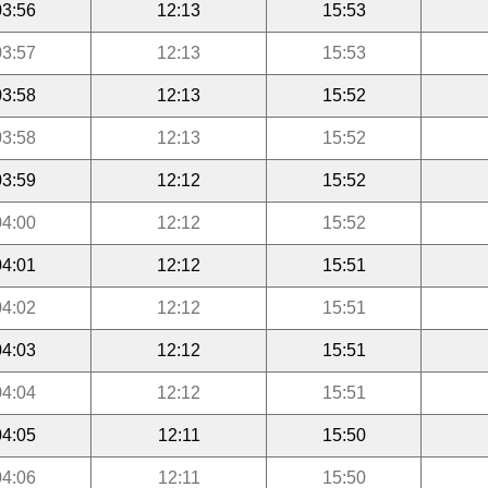
03:56
12:13
15:53
03:57
12:13
15:53
03:58
12:13
15:52
03:58
12:13
15:52
03:59
12:12
15:52
04:00
12:12
15:52
04:01
12:12
15:51
04:02
12:12
15:51
04:03
12:12
15:51
04:04
12:12
15:51
04:05
12:11
15:50
04:06
12:11
15:50