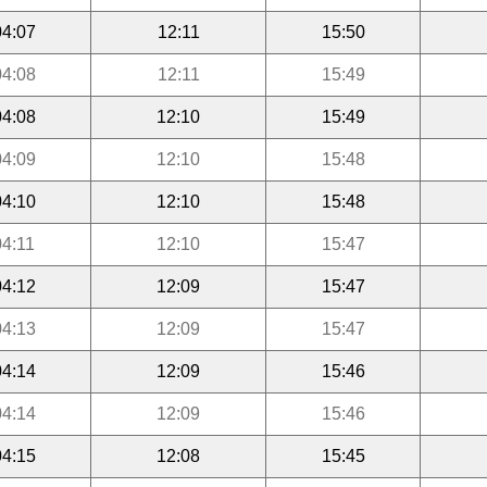
04:07
12:11
15:50
04:08
12:11
15:49
04:08
12:10
15:49
04:09
12:10
15:48
04:10
12:10
15:48
04:11
12:10
15:47
04:12
12:09
15:47
04:13
12:09
15:47
04:14
12:09
15:46
04:14
12:09
15:46
04:15
12:08
15:45