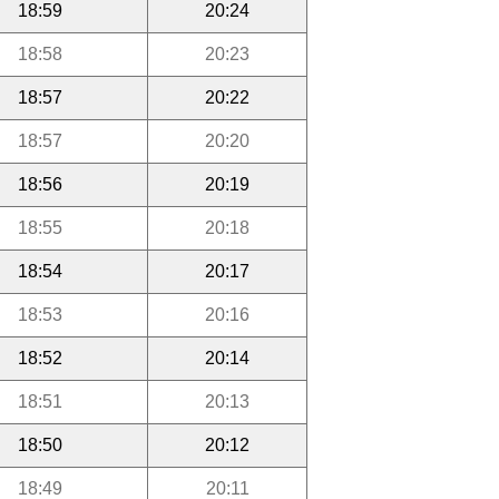
18:59
20:24
18:58
20:23
18:57
20:22
18:57
20:20
18:56
20:19
18:55
20:18
18:54
20:17
18:53
20:16
18:52
20:14
18:51
20:13
18:50
20:12
18:49
20:11