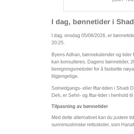
I dag, bønnetider i Sha
I dag, onsdag 05/08/2026, er bønnetidene
20:25.
Byens Adhan, bønnekalender og tider fo
kan konsulteres. Dagens bønnetider, 20
beregningsmetoder for å fastsette nøyakti
tilgjengelige.
Solnedgangs- eller Iftar-tiden i Shadi D
Deh, er Sehri- og Iftar-tider i henhold ti
Tilpasning av bønnetider
Med dette alternativet kan du justere ti
sunnimuslimske rettsskoler, som Hanafi