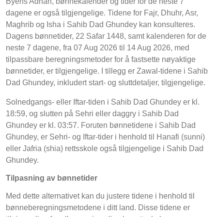
Byens Adhan, bønnekalender og tider for de neste 7
dagene er også tilgjengelige. Tidene for Fajr, Dhuhr, Asr,
Maghrib og Isha i Sahib Dad Ghundey kan konsulteres.
Dagens bønnetider, 22 Safar 1448, samt kalenderen for de
neste 7 dagene, fra 07 Aug 2026 til 14 Aug 2026, med
tilpassbare beregningsmetoder for å fastsette nøyaktige
bønnetider, er tilgjengelige. I tillegg er Zawal-tidene i Sahib
Dad Ghundey, inkludert start- og sluttdetaljer, tilgjengelige.
Solnedgangs- eller Iftar-tiden i Sahib Dad Ghundey er kl.
18:59, og slutten på Sehri eller daggry i Sahib Dad
Ghundey er kl. 03:57. Foruten bønnetidene i Sahib Dad
Ghundey, er Sehri- og Iftar-tider i henhold til Hanafi (sunni)
eller Jafria (shia) rettsskole også tilgjengelige i Sahib Dad
Ghundey.
Tilpasning av bønnetider
Med dette alternativet kan du justere tidene i henhold til
bønneberegningsmetodene i ditt land. Disse tidene er