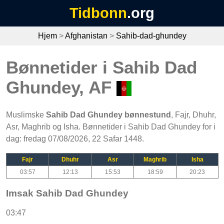
Tidbonn
.org
Hjem
>
Afghanistan
>
Sahib-dad-ghundey
Bønnetider i Sahib Dad
Ghundey, AF
Muslimske
Sahib Dad Ghundey bønnestund
, Fajr, Dhuhr,
Asr, Maghrib og Isha. Bønnetider i Sahib Dad Ghundey for i
dag: fredag 07/08/2026, 22 Safar 1448.
Fajr
Dhuhr
Asr
Maghrib
Isha
03:57
12:13
15:53
18:59
20:23
Imsak Sahib Dad Ghundey
03:47