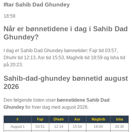
Iftar Sahib Dad Ghundey
18:59
Når er bønnetidene i dag i Sahib Dad
Ghundey?
I dag er Sahib Dad Ghundey bønnetider: Fajr tid 03:57,
Dhuhr tid 12:13, Asr tid 15:53, Maghrib tid 18:59 og Isha tid
på 20:23.
Sahib-dad-ghundey bønnetid august
2026
Den følgende listen viser
bønnstidene Sahib Dad
Ghundey
for hver dag med august 2026.
#
Fajr
Dhuhr
Asr
Maghrib
Isha
August 1
03:51
12:14
15:54
19:04
20:30