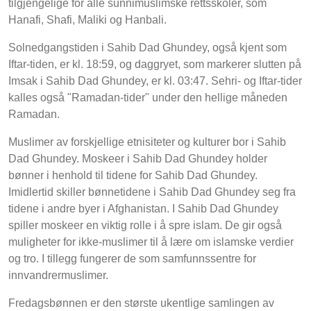
tilgjengelige for alle sunnimuslimske rettsskoler, som
Hanafi, Shafi, Maliki og Hanbali.
Solnedgangstiden i Sahib Dad Ghundey, også kjent som
Iftar-tiden, er kl. 18:59, og daggryet, som markerer slutten på
Imsak i Sahib Dad Ghundey, er kl. 03:47. Sehri- og Iftar-tider
kalles også "Ramadan-tider" under den hellige måneden
Ramadan.
Muslimer av forskjellige etnisiteter og kulturer bor i Sahib
Dad Ghundey. Moskeer i Sahib Dad Ghundey holder
bønner i henhold til tidene for Sahib Dad Ghundey.
Imidlertid skiller bønnetidene i Sahib Dad Ghundey seg fra
tidene i andre byer i Afghanistan. I Sahib Dad Ghundey
spiller moskeer en viktig rolle i å spre islam. De gir også
muligheter for ikke-muslimer til å lære om islamske verdier
og tro. I tillegg fungerer de som samfunnssentre for
innvandrermuslimer.
Fredagsbønnen er den største ukentlige samlingen av