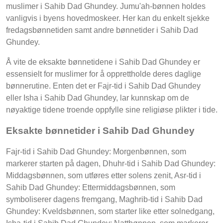
muslimer i Sahib Dad Ghundey. Jumu'ah-bønnen holdes
vanligvis i byens hovedmoskeer. Her kan du enkelt sjekke
fredagsbønnetiden samt andre bønnetider i Sahib Dad
Ghundey.
Å vite de eksakte bønnetidene i Sahib Dad Ghundey er
essensielt for muslimer for å opprettholde deres daglige
bønnerutine. Enten det er Fajr-tid i Sahib Dad Ghundey
eller Isha i Sahib Dad Ghundey, lar kunnskap om de
nøyaktige tidene troende oppfylle sine religiøse plikter i tide.
Eksakte bønnetider i Sahib Dad Ghundey
Fajr-tid i Sahib Dad Ghundey: Morgenbønnen, som
markerer starten på dagen, Dhuhr-tid i Sahib Dad Ghundey:
Middagsbønnen, som utføres etter solens zenit, Asr-tid i
Sahib Dad Ghundey: Ettermiddagsbønnen, som
symboliserer dagens fremgang, Maghrib-tid i Sahib Dad
Ghundey: Kveldsbønnen, som starter like etter solnedgang,