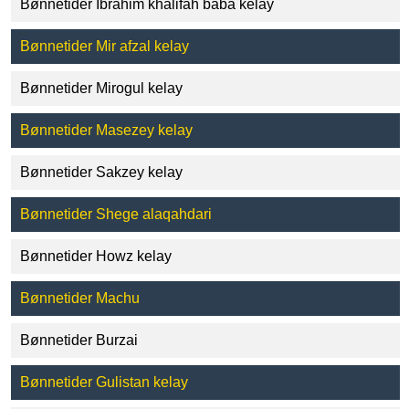
Bønnetider Ibrahim khalifah baba kelay
Bønnetider Mir afzal kelay
Bønnetider Mirogul kelay
Bønnetider Masezey kelay
Bønnetider Sakzey kelay
Bønnetider Shege alaqahdari
Bønnetider Howz kelay
Bønnetider Machu
Bønnetider Burzai
Bønnetider Gulistan kelay