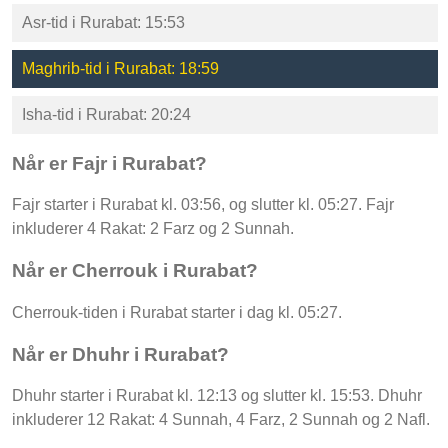
Asr-tid i Rurabat: 15:53
Maghrib-tid i Rurabat: 18:59
Isha-tid i Rurabat: 20:24
Når er Fajr i Rurabat?
Fajr starter i Rurabat kl. 03:56, og slutter kl. 05:27. Fajr
inkluderer 4 Rakat: 2 Farz og 2 Sunnah.
Når er Cherrouk i Rurabat?
Cherrouk-tiden i Rurabat starter i dag kl. 05:27.
Når er Dhuhr i Rurabat?
Dhuhr starter i Rurabat kl. 12:13 og slutter kl. 15:53. Dhuhr
inkluderer 12 Rakat: 4 Sunnah, 4 Farz, 2 Sunnah og 2 Nafl.