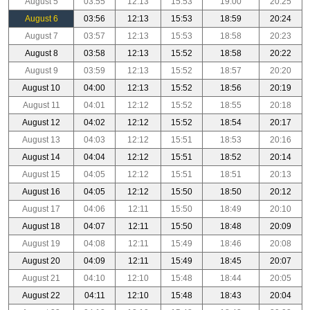
August 5
03:55
12:13
15:53
19:00
20:25
August 6
03:56
12:13
15:53
18:59
20:24
August 7
03:57
12:13
15:53
18:58
20:23
August 8
03:58
12:13
15:52
18:58
20:22
August 9
03:59
12:13
15:52
18:57
20:20
August 10
04:00
12:13
15:52
18:56
20:19
August 11
04:01
12:12
15:52
18:55
20:18
August 12
04:02
12:12
15:52
18:54
20:17
August 13
04:03
12:12
15:51
18:53
20:16
August 14
04:04
12:12
15:51
18:52
20:14
August 15
04:05
12:12
15:51
18:51
20:13
August 16
04:05
12:12
15:50
18:50
20:12
August 17
04:06
12:11
15:50
18:49
20:10
August 18
04:07
12:11
15:50
18:48
20:09
August 19
04:08
12:11
15:49
18:46
20:08
August 20
04:09
12:11
15:49
18:45
20:07
August 21
04:10
12:10
15:48
18:44
20:05
August 22
04:11
12:10
15:48
18:43
20:04