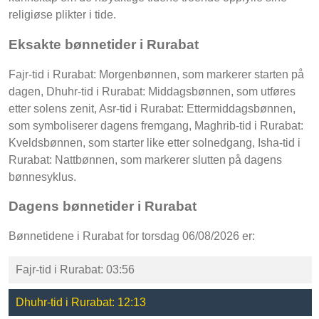
religiøse plikter i tide.
Eksakte bønnetider i Rurabat
Fajr-tid i Rurabat: Morgenbønnen, som markerer starten på
dagen, Dhuhr-tid i Rurabat: Middagsbønnen, som utføres
etter solens zenit, Asr-tid i Rurabat: Ettermiddagsbønnen,
som symboliserer dagens fremgang, Maghrib-tid i Rurabat:
Kveldsbønnen, som starter like etter solnedgang, Isha-tid i
Rurabat: Nattbønnen, som markerer slutten på dagens
bønnesyklus.
Dagens bønnetider i Rurabat
Bønnetidene i Rurabat for torsdag 06/08/2026 er:
Fajr-tid i Rurabat: 03:56
Dhuhr-tid i Rurabat: 12:13