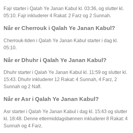
Fajr starter i Qalah Ye Janan Kabul kl. 03:36, og slutter kl.
05:10. Fajr inkluderer 4 Rakat: 2 Farz og 2 Sunnah.
Når er Cherrouk i Qalah Ye Janan Kabul?
Cherrouk-tiden i Qalah Ye Janan Kabul starter i dag kl.
05:10.
Når er Dhuhr i Qalah Ye Janan Kabul?
Dhuhr starter i Qalah Ye Janan Kabul kl. 11:59 og slutter kl.
15:43. Dhuhr inkluderer 12 Rakat: 4 Sunnah, 4 Farz, 2
Sunnah og 2 Nafl.
Når er Asr i Qalah Ye Janan Kabul?
Asr starter i Qalah Ye Janan Kabul i dag kl. 15:43 og slutter
kl. 18:48. Denne ettermiddagsbønnen inkluderer 8 Rakat: 4
Sunnah og 4 Farz.