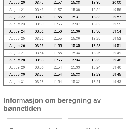
August 20
03:47
11:57
15:38
18:35
20:00
August 21
03:48
11:57
15:38
18:34
19:58
August 22
03:49
11:56
15:37
18:33
19:57
August 23
03:50
11:56
15:37
18:32
19:55
August 24
03:51
11:56
15:36
18:30
19:54
August 25
03:52
11:55
15:36
18:29
19:52
August 26
03:53
11:55
15:35
18:28
19:51
August 27
03:54
11:55
15:34
18:26
19:49
August 28
03:55
11:55
15:34
18:25
19:48
August 29
03:56
11:54
15:33
18:24
19:46
August 30
03:57
11:54
15:33
18:23
19:45
August 31
03:58
11:54
15:32
18:21
19:43
Informasjon om beregning av
bønnetiden