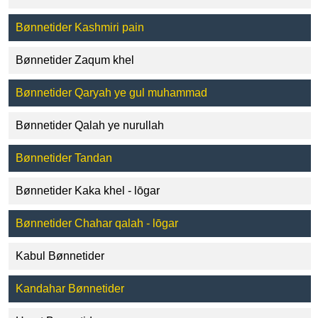
Bønnetider Kashmiri pain
Bønnetider Zaqum khel
Bønnetider Qaryah ye gul muhammad
Bønnetider Qalah ye nurullah
Bønnetider Tandan
Bønnetider Kaka khel - lōgar
Bønnetider Chahar qalah - lōgar
Kabul Bønnetider
Kandahar Bønnetider