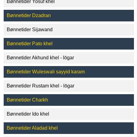
Bønnetider Yosuf khel
Bønnetider Dzadran
Bønnetider Sijawand
Bønnetider Pato khel
Bønnetider Akhund khel - lōgar
Bønnetider Wuleswali sayyid karam
Bønnetider Rustam khel - lōgar
Bønnetider Charkh
Bønnetider Ido khel
Bønnetider Aladad khel