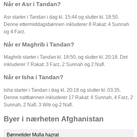
Når er Asr i Tandan?
Asr starter i Tandan i dag kl. 15:44 og slutter kl. 18:50.
Denne ettermiddagsbønnen inkluderer 8 Rakat: 4 Sunnah
og 4 Farz.
Når er Maghrib i Tandan?
Maghrib starter i Tandan kl. 18:50, og slutter kl. 20:18. Det
inkluderer 7 Rakat: 3 Farz, 2 Sunnah og 2 Nafl.
Når er Isha i Tandan?
Isha starter i Tandan i dag kl. 20:18 og slutter kl. 03:35.
Denne nattbønnen inkluderer 17 Rakat: 4 Sunnah, 4 Farz, 2
Sunnah, 2 Nafl, 3 Witr og 2 Nafl.
Byer i nærheten Afghanistan
Bønnetider Mulla hazrat