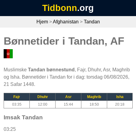
Tidbonn
.org
Hjem
>
Afghanistan
>
Tandan
Bønnetider i Tandan, AF
Muslimske
Tandan bønnestund
, Fajr, Dhuhr, Asr, Maghrib
og Isha. Bønnetider i Tandan for i dag: torsdag 06/08/2026,
21 Safar 1448.
Fajr
Dhuhr
Asr
Maghrib
Isha
03:35
12:00
15:44
18:50
20:18
Imsak Tandan
03:25