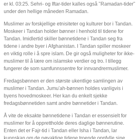
er kl. 03:25. Sehri- og Iftar-tider kalles også "Ramadan-tider"
under den hellige måneden Ramadan.
Muslimer av forskjellige etnisiteter og kulturer bor i Tandan.
Moskeer i Tandan holder bønner i henhold til tidene for
Tandan. Imidlertid skiller bønnetidene i Tandan seg fra
tidene i andre byer i Afghanistan. I Tandan spiller moskeer
en viktig rolle i å spre islam. De gir også muligheter for ikke-
muslimer til å lære om islamske verdier og tro. I tillegg
fungerer de som samfunnssentre for innvandrermuslimer.
Fredagsbønnen er den største ukentlige samlingen av
muslimer i Tandan. Jumu'ah-bønnen holdes vanligvis i
byens hovedmoskeer. Her kan du enkelt sjekke
fredagsbønnetiden samt andre bønnetider i Tandan.
Å vite de eksakte bønnetidene i Tandan er essensielt for
muslimer for å opprettholde deres daglige bønnerutine.
Enten det er Fajr-tid i Tandan eller Isha i Tandan, lar
kunnskap om de nøyaktige tidene troende oppfylle sine