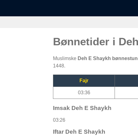
Bønnetider i De
Muslimske
Deh E Shaykh bønnestu
1448.
Fajr
03:36
Imsak Deh E Shaykh
03:26
Iftar Deh E Shaykh