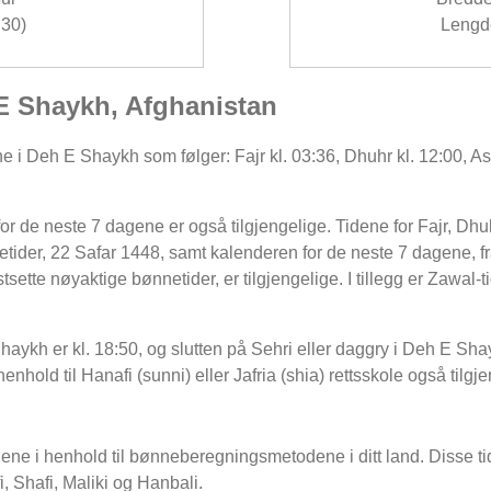
30)
Lengde
 E Shaykh, Afghanistan
e i Deh E Shaykh som følger: Fajr kl. 03:36, Dhuhr kl. 12:00, Asr
r de neste 7 dagene er også tilgjengelige. Tidene for Fajr, Dhuh
ider, 22 Safar 1448, samt kalenderen for de neste 7 dagene, f
sette nøyaktige bønnetider, er tilgjengelige. I tillegg er Zawal-t
Shaykh er kl. 18:50, og slutten på Sehri eller daggry i Deh E Sha
henhold til Hanafi (sunni) eller Jafria (shia) rettsskole også til
dene i henhold til bønneberegningsmetodene i ditt land. Disse tid
, Shafi, Maliki og Hanbali.