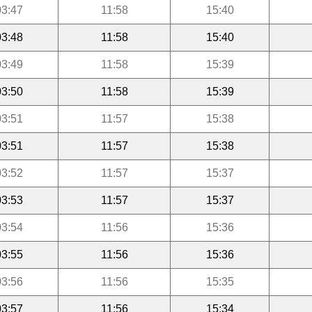
03:47
11:58
15:40
03:48
11:58
15:40
03:49
11:58
15:39
03:50
11:58
15:39
03:51
11:57
15:38
03:51
11:57
15:38
03:52
11:57
15:37
03:53
11:57
15:37
03:54
11:56
15:36
03:55
11:56
15:36
03:56
11:56
15:35
03:57
11:56
15:34