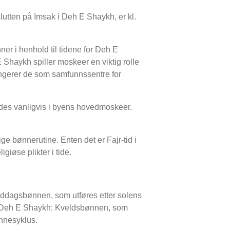
lutten på Imsak i Deh E Shaykh, er kl.
er i henhold til tidene for Deh E
 Shaykh spiller moskeer en viktig rolle
 fungerer de som samfunnssentre for
des vanligvis i byens hovedmoskeer.
e bønnerutine. Enten det er Fajr-tid i
iøse plikter i tide.
iddagsbønnen, som utføres etter solens
 i Deh E Shaykh: Kveldsbønnen, som
ønnesyklus.