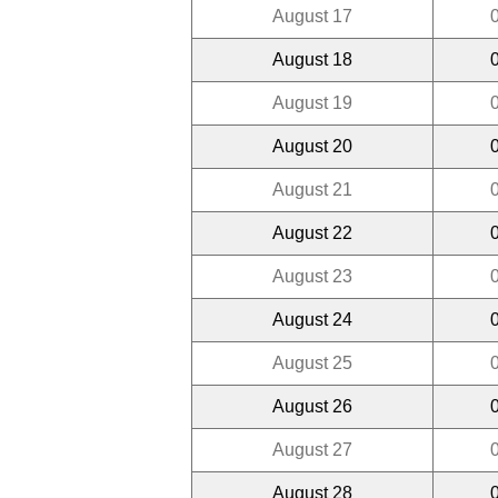
August 17
August 18
August 19
August 20
August 21
August 22
August 23
August 24
August 25
August 26
August 27
August 28