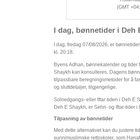
(GMT +04:
I dag, bønnetider i Deh
I dag, fredag 07/08/2026, er bønnetiden
kl. 20:18.
Byens Adhan, bønnekalender og tider fo
Shaykh kan konsulteres. Dagens bønnet
tilpassbare beregningsmetoder for å fast
og sluttdetaljer, tilgjengelige.
Solnedgangs- eller Iftar-tiden i Deh E 
Deh E Shaykh, er Sehri- og Iftar-tider i 
Tilpasning av bønnetider
Med dette alternativet kan du justere ti
sunnimuslimske rettsskoler, som Hanafi