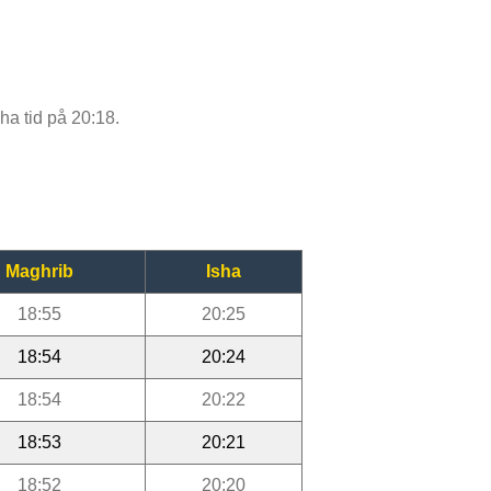
ha tid på 20:18.
Maghrib
Isha
18:55
20:25
18:54
20:24
18:54
20:22
18:53
20:21
18:52
20:20