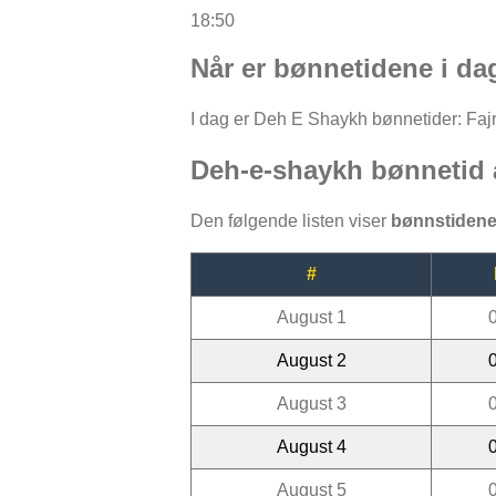
18:50
Når er bønnetidene i da
I dag er Deh E Shaykh bønnetider: Fajr t
Deh-e-shaykh bønnetid 
Den følgende listen viser
bønnstiden
#
August 1
August 2
August 3
August 4
August 5