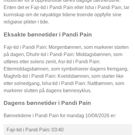
muslimer for å opprettholde deres daglige bønnerutine.
Enten det er Fajr-tid i Pandi Pain eller Isha i Pandi Pain, lar
kunnskap om de nøyaktige tidene troende oppfylle sine
religiøse plikter i tide.
Eksakte bønnetider i Pandi Pain
Fajr-tid i Pandi Pain: Morgenbønnen, som markerer starten
på dagen, Dhuhr-tid i Pandi Pain: Middagsbønnen, som
utføres etter solens zenit, Asr-tid i Pandi Pain:
Ettermiddagsbønnen, som symboliserer dagens fremgang,
Maghrib-tid i Pandi Pain: Kveldsbønnen, som starter like
etter solnedgang, Isha-tid i Pandi Pain: Nattbønnen, som
markerer slutten på dagens bønnesyklus.
Dagens bønnetider i Pandi Pain
Bønnetidene i Pandi Pain for mandag 10/08/2026 er:
Fajr-tid i Pandi Pain: 03:40