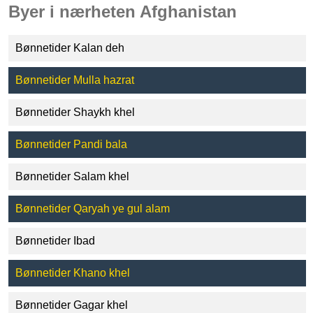
Byer i nærheten Afghanistan
Bønnetider Kalan deh
Bønnetider Mulla hazrat
Bønnetider Shaykh khel
Bønnetider Pandi bala
Bønnetider Salam khel
Bønnetider Qaryah ye gul alam
Bønnetider Ibad
Bønnetider Khano khel
Bønnetider Gagar khel