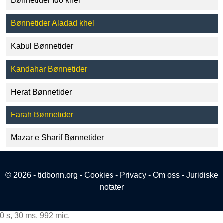
Bønnetider Ido khel
Bønnetider Aladad khel
Kabul Bønnetider
Kandahar Bønnetider
Herat Bønnetider
Farah Bønnetider
Mazar e Sharif Bønnetider
© 2026 - tidbonn.org -
Cookies
-
Privacy
-
Om oss
-
Juridiske
notater
0 s, 30 ms, 992 mic.