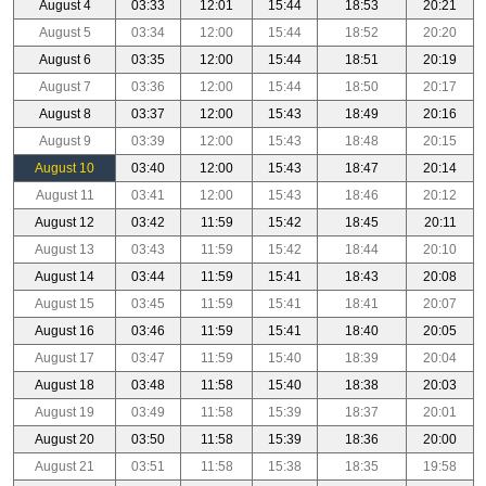
August 4
03:33
12:01
15:44
18:53
20:21
August 5
03:34
12:00
15:44
18:52
20:20
August 6
03:35
12:00
15:44
18:51
20:19
August 7
03:36
12:00
15:44
18:50
20:17
August 8
03:37
12:00
15:43
18:49
20:16
August 9
03:39
12:00
15:43
18:48
20:15
August 10
03:40
12:00
15:43
18:47
20:14
August 11
03:41
12:00
15:43
18:46
20:12
August 12
03:42
11:59
15:42
18:45
20:11
August 13
03:43
11:59
15:42
18:44
20:10
August 14
03:44
11:59
15:41
18:43
20:08
August 15
03:45
11:59
15:41
18:41
20:07
August 16
03:46
11:59
15:41
18:40
20:05
August 17
03:47
11:59
15:40
18:39
20:04
August 18
03:48
11:58
15:40
18:38
20:03
August 19
03:49
11:58
15:39
18:37
20:01
August 20
03:50
11:58
15:39
18:36
20:00
August 21
03:51
11:58
15:38
18:35
19:58