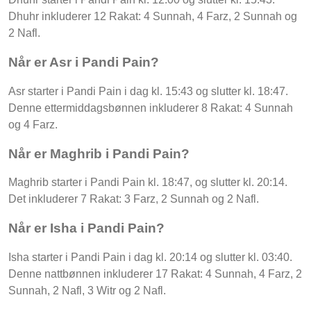
Dhuhr inkluderer 12 Rakat: 4 Sunnah, 4 Farz, 2 Sunnah og
2 Nafl.
Når er Asr i Pandi Pain?
Asr starter i Pandi Pain i dag kl. 15:43 og slutter kl. 18:47.
Denne ettermiddagsbønnen inkluderer 8 Rakat: 4 Sunnah
og 4 Farz.
Når er Maghrib i Pandi Pain?
Maghrib starter i Pandi Pain kl. 18:47, og slutter kl. 20:14.
Det inkluderer 7 Rakat: 3 Farz, 2 Sunnah og 2 Nafl.
Når er Isha i Pandi Pain?
Isha starter i Pandi Pain i dag kl. 20:14 og slutter kl. 03:40.
Denne nattbønnen inkluderer 17 Rakat: 4 Sunnah, 4 Farz, 2
Sunnah, 2 Nafl, 3 Witr og 2 Nafl.