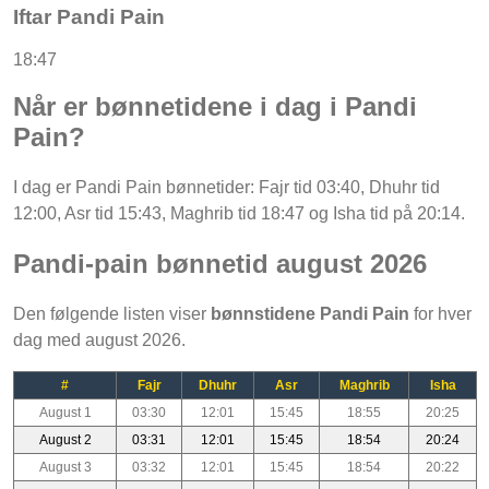
Iftar Pandi Pain
18:47
Når er bønnetidene i dag i Pandi
Pain?
I dag er Pandi Pain bønnetider: Fajr tid 03:40, Dhuhr tid
12:00, Asr tid 15:43, Maghrib tid 18:47 og Isha tid på 20:14.
Pandi-pain bønnetid august 2026
Den følgende listen viser
bønnstidene Pandi Pain
for hver
dag med august 2026.
#
Fajr
Dhuhr
Asr
Maghrib
Isha
August 1
03:30
12:01
15:45
18:55
20:25
August 2
03:31
12:01
15:45
18:54
20:24
August 3
03:32
12:01
15:45
18:54
20:22