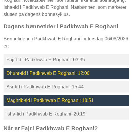
Roghani: Kveldsbønnen, som starter like etter solnedgang,
Isha-tid i Padkhwab E Roghani: Nattbønnen, som markerer
slutten på dagens bønnesyklus.
Dagens bønnetider i Padkhwab E Roghani
Bønnetidene i Padkhwab E Roghani for torsdag 06/08/2026
er:
Fajr-tid i Padkhwab E Roghani: 03:35
Dhuhr-tid i Padkhwab E Roghani: 12:00
Asr-tid i Padkhwab E Roghani: 15:44
Maghrib-tid i Padkhwab E Roghani: 18:51
Isha-tid i Padkhwab E Roghani: 20:19
Når er Fajr i Padkhwab E Roghani?