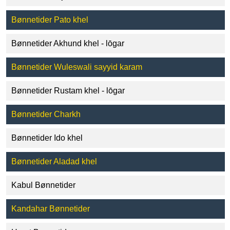
Bønnetider Pato khel
Bønnetider Akhund khel - lōgar
Bønnetider Wuleswali sayyid karam
Bønnetider Rustam khel - lōgar
Bønnetider Charkh
Bønnetider Ido khel
Bønnetider Aladad khel
Kabul Bønnetider
Kandahar Bønnetider