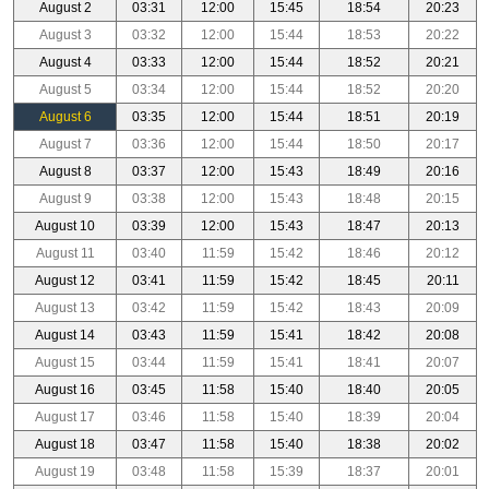
August 2
03:31
12:00
15:45
18:54
20:23
August 3
03:32
12:00
15:44
18:53
20:22
August 4
03:33
12:00
15:44
18:52
20:21
August 5
03:34
12:00
15:44
18:52
20:20
August 6
03:35
12:00
15:44
18:51
20:19
August 7
03:36
12:00
15:44
18:50
20:17
August 8
03:37
12:00
15:43
18:49
20:16
August 9
03:38
12:00
15:43
18:48
20:15
August 10
03:39
12:00
15:43
18:47
20:13
August 11
03:40
11:59
15:42
18:46
20:12
August 12
03:41
11:59
15:42
18:45
20:11
August 13
03:42
11:59
15:42
18:43
20:09
August 14
03:43
11:59
15:41
18:42
20:08
August 15
03:44
11:59
15:41
18:41
20:07
August 16
03:45
11:58
15:40
18:40
20:05
August 17
03:46
11:58
15:40
18:39
20:04
August 18
03:47
11:58
15:40
18:38
20:02
August 19
03:48
11:58
15:39
18:37
20:01