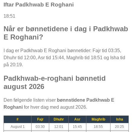
Iftar Padkhwab E Roghani
18:51
Når er bønnetidene i dag i Padkhwab
E Roghani?
I dag er Padkhwab E Roghani bønnetider: Fajr tid 03:35,
Dhuhr tid 12:00, Asr tid 15:44, Maghrib tid 18:51 og Isha tid
på 20:19.
Padkhwab-e-roghani bønnetid
august 2026
Den følgende listen viser
bønnstidene Padkhwab E
Roghani
for hver dag med august 2026.
#
Fajr
Dhuhr
Asr
Maghrib
Isha
August 1
03:30
12:01
15:45
18:55
20:25