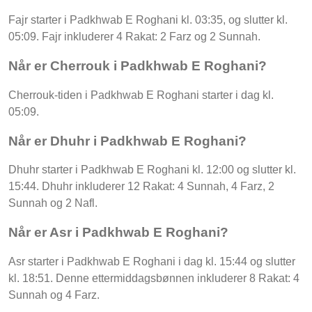
Fajr starter i Padkhwab E Roghani kl. 03:35, og slutter kl.
05:09. Fajr inkluderer 4 Rakat: 2 Farz og 2 Sunnah.
Når er Cherrouk i Padkhwab E Roghani?
Cherrouk-tiden i Padkhwab E Roghani starter i dag kl.
05:09.
Når er Dhuhr i Padkhwab E Roghani?
Dhuhr starter i Padkhwab E Roghani kl. 12:00 og slutter kl.
15:44. Dhuhr inkluderer 12 Rakat: 4 Sunnah, 4 Farz, 2
Sunnah og 2 Nafl.
Når er Asr i Padkhwab E Roghani?
Asr starter i Padkhwab E Roghani i dag kl. 15:44 og slutter
kl. 18:51. Denne ettermiddagsbønnen inkluderer 8 Rakat: 4
Sunnah og 4 Farz.