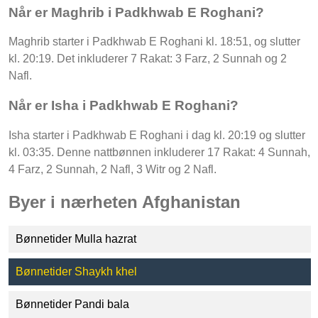
Når er Maghrib i Padkhwab E Roghani?
Maghrib starter i Padkhwab E Roghani kl. 18:51, og slutter
kl. 20:19. Det inkluderer 7 Rakat: 3 Farz, 2 Sunnah og 2
Nafl.
Når er Isha i Padkhwab E Roghani?
Isha starter i Padkhwab E Roghani i dag kl. 20:19 og slutter
kl. 03:35. Denne nattbønnen inkluderer 17 Rakat: 4 Sunnah,
4 Farz, 2 Sunnah, 2 Nafl, 3 Witr og 2 Nafl.
Byer i nærheten Afghanistan
Bønnetider Mulla hazrat
Bønnetider Shaykh khel
Bønnetider Pandi bala