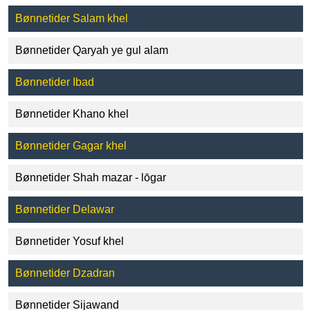
Bønnetider Salam khel
Bønnetider Qaryah ye gul alam
Bønnetider Ibad
Bønnetider Khano khel
Bønnetider Gagar khel
Bønnetider Shah mazar - lōgar
Bønnetider Delawar
Bønnetider Yosuf khel
Bønnetider Dzadran
Bønnetider Sijawand