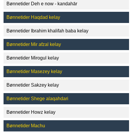
Bønnetider Deh e now - kandahār
Bønnetider Haqdad kelay
Bønnetider Ibrahim khalifah baba kelay
Bønnetider Mir afzal kelay
Bønnetider Mirogul kelay
Bønnetider Masezey kelay
Bønnetider Sakzey kelay
Bønnetider Shege alaqahdari
Bønnetider Howz kelay
Bønnetider Machu