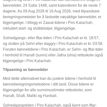
bønnetider, 24 Safar 1448, samt kalenderen for de neste 7
dagene, fra 09 Aug 2026 til 16 Aug 2026, med tilpassbare
beregningsmetoder for å fastsette nøyaktige bønnetider, er
tilgjengelige. I tillegg er Zawal-tidene i Piro Kalachah,
inkludert start- og sluttdetaljer, tilgjengelige.
Solnedgangs- eller Iftar-tiden i Piro Kalachah er kl. 18:57,
og slutten på Sehri eller daggry i Piro Kalachah er kl. 03:58.
Foruten bønnetidene i Piro Kalachah, er Sehri- og Iftar-tider
i henhold til Hanafi (sunni) eller Jafria (shia) rettsskole også
tilgjengelige i Piro Kalachah.
Tilpasning av bønnetider
Med dette alternativet kan du justere tidene i henhold til
bønneberegningsmetodene i ditt land. Disse tidene er
tilgjengelige for alle sunnimuslimske rettsskoler, som
Hanafi, Shafi, Maliki og Hanbali.
Solnedgangstiden i Piro Kalachah, også kjent som Iftar-