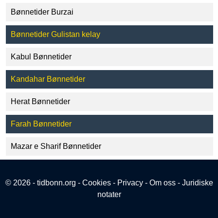
Bønnetider Burzai
Bønnetider Gulistan kelay
Kabul Bønnetider
Kandahar Bønnetider
Herat Bønnetider
Farah Bønnetider
Mazar e Sharif Bønnetider
© 2026 - tidbonn.org -
Cookies
-
Privacy
-
Om oss
-
Juridiske
notater