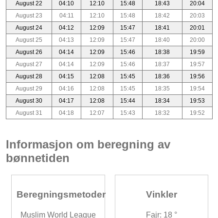
August 22
04:10
12:10
15:48
18:43
20:04
August 23
04:11
12:10
15:48
18:42
20:03
August 24
04:12
12:09
15:47
18:41
20:01
August 25
04:13
12:09
15:47
18:40
20:00
August 26
04:14
12:09
15:46
18:38
19:59
August 27
04:14
12:09
15:46
18:37
19:57
August 28
04:15
12:08
15:45
18:36
19:56
August 29
04:16
12:08
15:45
18:35
19:54
August 30
04:17
12:08
15:44
18:34
19:53
August 31
04:18
12:07
15:43
18:32
19:52
Informasjon om beregning av
bønnetiden
Beregningsmetoder
Vinkler
Muslim World League
Fajr: 18 °