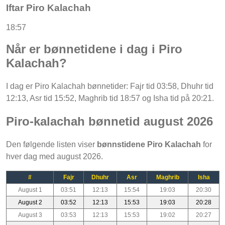
Iftar Piro Kalachah
18:57
Når er bønnetidene i dag i Piro
Kalachah?
I dag er Piro Kalachah bønnetider: Fajr tid 03:58, Dhuhr tid
12:13, Asr tid 15:52, Maghrib tid 18:57 og Isha tid på 20:21.
Piro-kalachah bønnetid august 2026
Den følgende listen viser
bønnstidene Piro Kalachah
for
hver dag med august 2026.
#
Fajr
Dhuhr
Asr
Maghrib
Isha
August 1
03:51
12:13
15:54
19:03
20:30
August 2
03:52
12:13
15:53
19:03
20:28
August 3
03:53
12:13
15:53
19:02
20:27