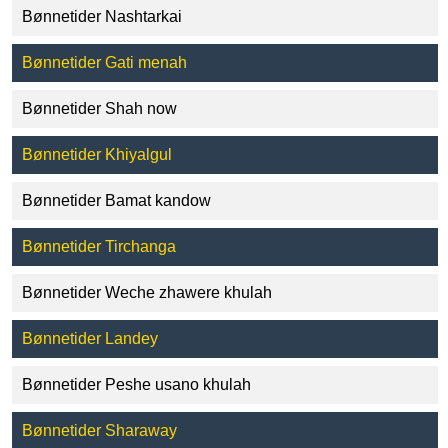
Bønnetider Nashtarkai
Bønnetider Gati menah
Bønnetider Shah now
Bønnetider Khiyalgul
Bønnetider Bamat kandow
Bønnetider Tirchanga
Bønnetider Weche zhawere khulah
Bønnetider Landey
Bønnetider Peshe usano khulah
Bønnetider Sharaway