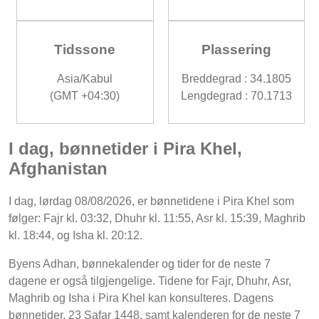
Tidssone
Plassering
Asia/Kabul
Breddegrad : 34.1805
(GMT +04:30)
Lengdegrad : 70.1713
I dag, bønnetider i Pira Khel,
Afghanistan
I dag, lørdag 08/08/2026, er bønnetidene i Pira Khel som
følger: Fajr kl. 03:32, Dhuhr kl. 11:55, Asr kl. 15:39, Maghrib
kl. 18:44, og Isha kl. 20:12.
Byens Adhan, bønnekalender og tider for de neste 7
dagene er også tilgjengelige. Tidene for Fajr, Dhuhr, Asr,
Maghrib og Isha i Pira Khel kan konsulteres. Dagens
bønnetider, 23 Safar 1448, samt kalenderen for de neste 7