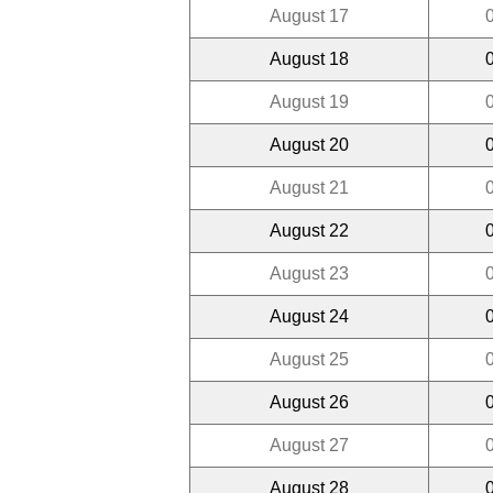
August 17
August 18
August 19
August 20
August 21
August 22
August 23
August 24
August 25
August 26
August 27
August 28