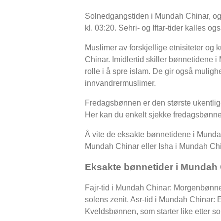
Solnedgangstiden i Mundah Chinar, også
kl. 03:20. Sehri- og Iftar-tider kalle
Muslimer av forskjellige etnisiteter og
Chinar. Imidlertid skiller bønnetidene 
rolle i å spre islam. De gir også muligh
innvandrermuslimer.
Fredagsbønnen er den største ukentli
Her kan du enkelt sjekke fredagsbønne
Å vite de eksakte bønnetidene i Mundah 
Mundah Chinar eller Isha i Mundah China
Eksakte bønnetider i Mundah 
Fajr-tid i Mundah Chinar: Morgenbønne
solens zenit, Asr-tid i Mundah Chinar
Kveldsbønnen, som starter like etter 