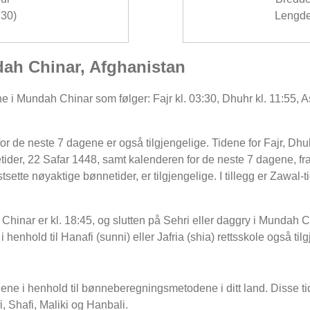
30)
Lengde
dah Chinar, Afghanistan
e i Mundah Chinar som følger: Fajr kl. 03:30, Dhuhr kl. 11:55, As
r de neste 7 dagene er også tilgjengelige. Tidene for Fajr, Dhu
ider, 22 Safar 1448, samt kalenderen for de neste 7 dagene, fr
sette nøyaktige bønnetider, er tilgjengelige. I tillegg er Zawal-t
 Chinar er kl. 18:45, og slutten på Sehri eller daggry i Mundah 
 i henhold til Hanafi (sunni) eller Jafria (shia) rettsskole også t
dene i henhold til bønneberegningsmetodene i ditt land. Disse tid
, Shafi, Maliki og Hanbali.