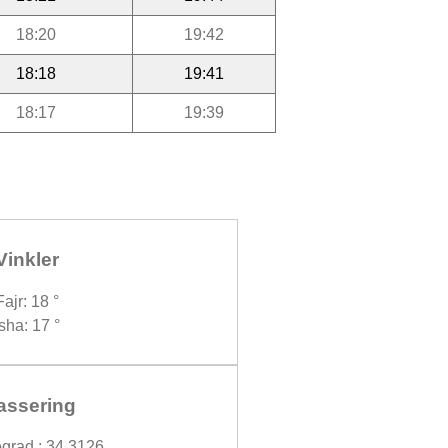
18:20
19:42
18:18
19:41
18:17
19:39
Vinkler
Fajr: 18 °
Isha: 17 °
assering
grad : 34.3126