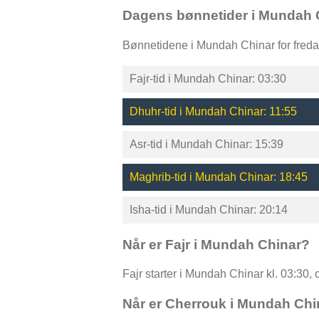
Dagens bønnetider i Mundah 
Bønnetidene i Mundah Chinar for freda
Fajr-tid i Mundah Chinar: 03:30
Dhuhr-tid i Mundah Chinar: 11:55
Asr-tid i Mundah Chinar: 15:39
Maghrib-tid i Mundah Chinar: 18:45
Isha-tid i Mundah Chinar: 20:14
Når er Fajr i Mundah Chinar?
Fajr starter i Mundah Chinar kl. 03:30, 
Når er Cherrouk i Mundah Chi