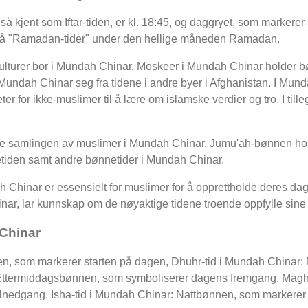
 kjent som Iftar-tiden, er kl. 18:45, og daggryet, som markerer
s også "Ramadan-tider" under den hellige måneden Ramadan.
 kulturer bor i Mundah Chinar. Moskeer i Mundah Chinar holder b
i Mundah Chinar seg fra tidene i andre byer i Afghanistan. I Mund
eter for ikke-muslimer til å lære om islamske verdier og tro. I ti
ge samlingen av muslimer i Mundah Chinar. Jumu'ah-bønnen hol
tiden samt andre bønnetider i Mundah Chinar.
Chinar er essensielt for muslimer for å opprettholde deres dagli
r, lar kunnskap om de nøyaktige tidene troende oppfylle sine rel
Chinar
n, som markerer starten på dagen, Dhuhr-tid i Mundah Chinar:
: Ettermiddagsbønnen, som symboliserer dagens fremgang, Maghr
solnedgang, Isha-tid i Mundah Chinar: Nattbønnen, som markerer