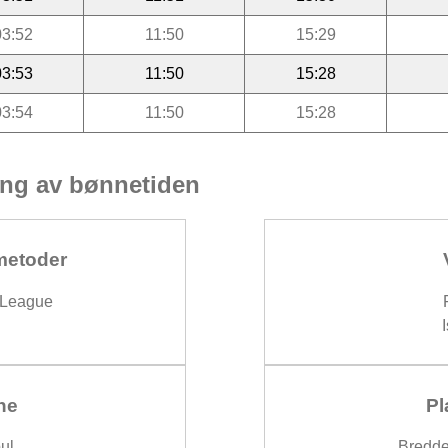
03:52
11:50
15:29
03:53
11:50
15:28
03:54
11:50
15:28
ng av bønnetiden
metoder
 League
ne
Pl
ul
Bredde