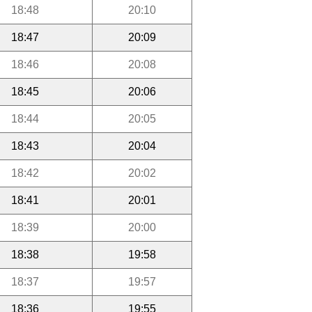
18:48
20:10
18:47
20:09
18:46
20:08
18:45
20:06
18:44
20:05
18:43
20:04
18:42
20:02
18:41
20:01
18:39
20:00
18:38
19:58
18:37
19:57
18:36
19:55