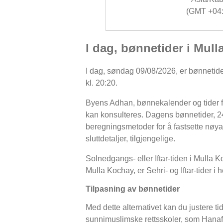
(GMT +04:
I dag, bønnetider i Mul
I dag, søndag 09/08/2026, er bønnetiden
kl. 20:20.
Byens Adhan, bønnekalender og tider fo
kan konsulteres. Dagens bønnetider, 24
beregningsmetoder for å fastsette nøyakt
sluttdetaljer, tilgjengelige.
Solnedgangs- eller Iftar-tiden i Mulla K
Mulla Kochay, er Sehri- og Iftar-tider i 
Tilpasning av bønnetider
Med dette alternativet kan du justere ti
sunnimuslimske rettsskoler, som Hanafi