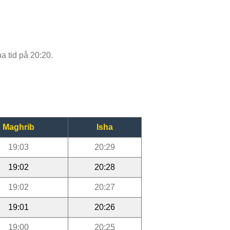
ha tid på 20:20.
Maghrib
Isha
19:03
20:29
19:02
20:28
19:02
20:27
19:01
20:26
19:00
20:25