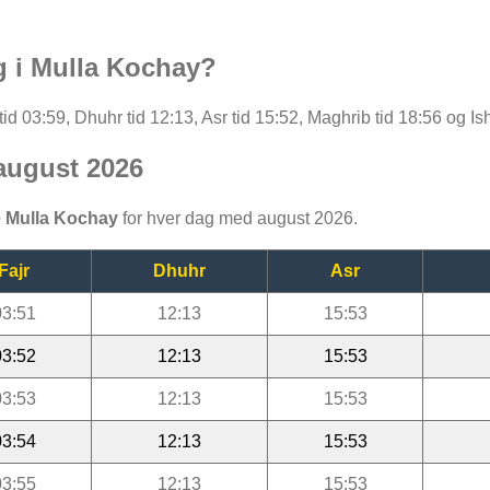
g i Mulla Kochay?
id 03:59, Dhuhr tid 12:13, Asr tid 15:52, Maghrib tid 18:56 og Is
august 2026
 Mulla Kochay
for hver dag med august 2026.
Fajr
Dhuhr
Asr
03:51
12:13
15:53
03:52
12:13
15:53
03:53
12:13
15:53
03:54
12:13
15:53
03:55
12:13
15:53