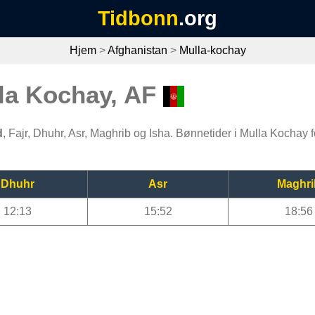
Tidbonn
.org
Hjem
>
Afghanistan
>
Mulla-kochay
lla Kochay, AF
d
, Fajr, Dhuhr, Asr, Maghrib og Isha. Bønnetider i Mulla Kochay 
Dhuhr
Asr
Maghri
12:13
15:52
18:56