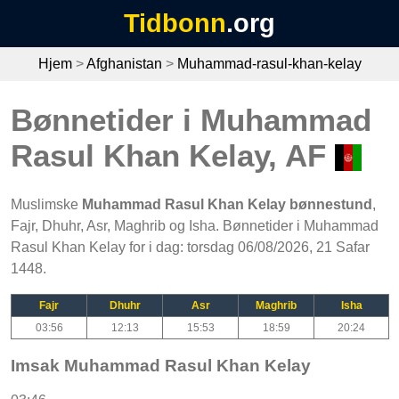
Tidbonn
.org
Hjem
>
Afghanistan
>
Muhammad-rasul-khan-kelay
Bønnetider i Muhammad
Rasul Khan Kelay, AF
Muslimske
Muhammad Rasul Khan Kelay bønnestund
,
Fajr, Dhuhr, Asr, Maghrib og Isha. Bønnetider i Muhammad
Rasul Khan Kelay for i dag: torsdag 06/08/2026, 21 Safar
1448.
Fajr
Dhuhr
Asr
Maghrib
Isha
03:56
12:13
15:53
18:59
20:24
Imsak Muhammad Rasul Khan Kelay