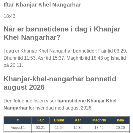
Iftar Khanjar Khel Nangarhar
18:43
Når er bønnetidene i dag i Khanjar
Khel Nangarhar?
I dag er Khanjar Khel Nangarhar bønnetider: Fajr tid 03:29,
Dhuhr tid 11:53, Asr tid 15:37, Maghrib tid 18:43 og Isha tid
på 20:11.
Khanjar-khel-nangarhar bønnetid
august 2026
Den følgende listen viser
bønnstidene Khanjar Khel
Nangarhar
for hver dag med august 2026.
#
Fajr
Dhuhr
Asr
Maghrib
Isha
August 1
03:21
11:54
15:39
18:49
20:20