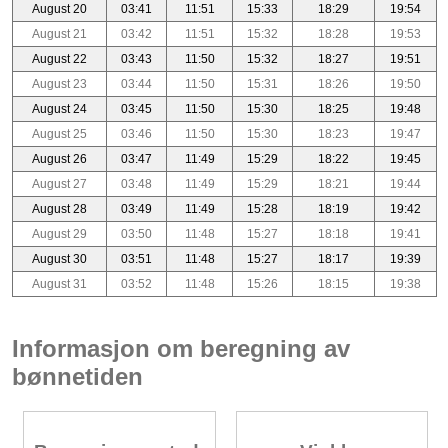
August 20
03:41
11:51
15:33
18:29
19:54
August 21
03:42
11:51
15:32
18:28
19:53
August 22
03:43
11:50
15:32
18:27
19:51
August 23
03:44
11:50
15:31
18:26
19:50
August 24
03:45
11:50
15:30
18:25
19:48
August 25
03:46
11:50
15:30
18:23
19:47
August 26
03:47
11:49
15:29
18:22
19:45
August 27
03:48
11:49
15:29
18:21
19:44
August 28
03:49
11:49
15:28
18:19
19:42
August 29
03:50
11:48
15:27
18:18
19:41
August 30
03:51
11:48
15:27
18:17
19:39
August 31
03:52
11:48
15:26
18:15
19:38
Informasjon om beregning av
bønnetiden