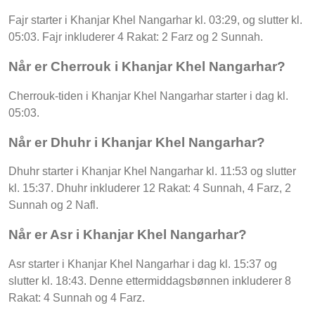
Fajr starter i Khanjar Khel Nangarhar kl. 03:29, og slutter kl.
05:03. Fajr inkluderer 4 Rakat: 2 Farz og 2 Sunnah.
Når er Cherrouk i Khanjar Khel Nangarhar?
Cherrouk-tiden i Khanjar Khel Nangarhar starter i dag kl.
05:03.
Når er Dhuhr i Khanjar Khel Nangarhar?
Dhuhr starter i Khanjar Khel Nangarhar kl. 11:53 og slutter
kl. 15:37. Dhuhr inkluderer 12 Rakat: 4 Sunnah, 4 Farz, 2
Sunnah og 2 Nafl.
Når er Asr i Khanjar Khel Nangarhar?
Asr starter i Khanjar Khel Nangarhar i dag kl. 15:37 og
slutter kl. 18:43. Denne ettermiddagsbønnen inkluderer 8
Rakat: 4 Sunnah og 4 Farz.