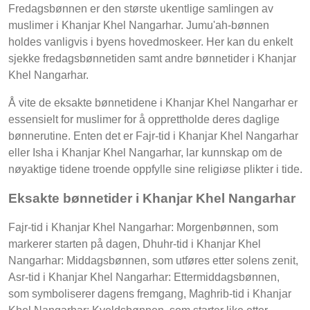
Fredagsbønnen er den største ukentlige samlingen av
muslimer i Khanjar Khel Nangarhar. Jumu'ah-bønnen
holdes vanligvis i byens hovedmoskeer. Her kan du enkelt
sjekke fredagsbønnetiden samt andre bønnetider i Khanjar
Khel Nangarhar.
Å vite de eksakte bønnetidene i Khanjar Khel Nangarhar er
essensielt for muslimer for å opprettholde deres daglige
bønnerutine. Enten det er Fajr-tid i Khanjar Khel Nangarhar
eller Isha i Khanjar Khel Nangarhar, lar kunnskap om de
nøyaktige tidene troende oppfylle sine religiøse plikter i tide.
Eksakte bønnetider i Khanjar Khel Nangarhar
Fajr-tid i Khanjar Khel Nangarhar: Morgenbønnen, som
markerer starten på dagen, Dhuhr-tid i Khanjar Khel
Nangarhar: Middagsbønnen, som utføres etter solens zenit,
Asr-tid i Khanjar Khel Nangarhar: Ettermiddagsbønnen,
som symboliserer dagens fremgang, Maghrib-tid i Khanjar