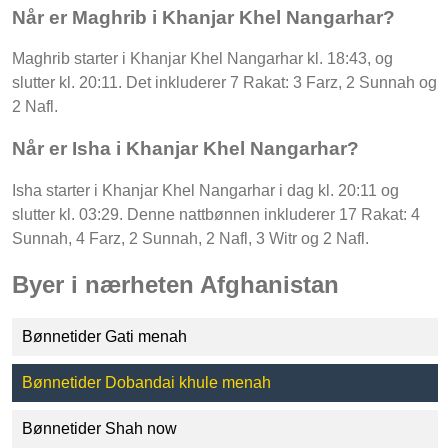
Når er Maghrib i Khanjar Khel Nangarhar?
Maghrib starter i Khanjar Khel Nangarhar kl. 18:43, og
slutter kl. 20:11. Det inkluderer 7 Rakat: 3 Farz, 2 Sunnah og
2 Nafl.
Når er Isha i Khanjar Khel Nangarhar?
Isha starter i Khanjar Khel Nangarhar i dag kl. 20:11 og
slutter kl. 03:29. Denne nattbønnen inkluderer 17 Rakat: 4
Sunnah, 4 Farz, 2 Sunnah, 2 Nafl, 3 Witr og 2 Nafl.
Byer i nærheten Afghanistan
Bønnetider Gati menah
Bønnetider Dobandai khule menah
Bønnetider Shah now