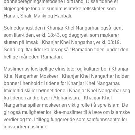
bønneberegningsmetodene i ditt land. Disse tidene er
tilgjengelige for alle sunnimuslimske rettsskoler, som
Hanafi, Shafi, Maliki og Hanbali.
Solnedgangstiden i Khanjar Khel Nangarhar, også kjent
som Iftar-tiden, er kl. 18:43, og daggryet, som markerer
slutten på Imsak i Khanjar Khel Nangarhar, er kl. 03:19.
Sehri- og Iftar-tider kalles også "Ramadan-tider" under den
hellige måneden Ramadan.
Muslimer av forskjellige etnisiteter og kulturer bor i Khanjar
Khel Nangarhar. Moskeer i Khanjar Khel Nangarhar holder
bønner i henhold til tidene for Khanjar Khel Nangarhar.
Imidlertid skiller bønnetidene i Khanjar Khel Nangarhar seg
fra tidene i andre byer i Afghanistan. I Khanjar Khel
Nangarhar spiller moskeer en viktig rolle i å spre islam. De
gir også muligheter for ikke-muslimer til å lære om islamske
verdier og tro. I tillegg fungerer de som samfunnssentre for
innvandrermuslimer.