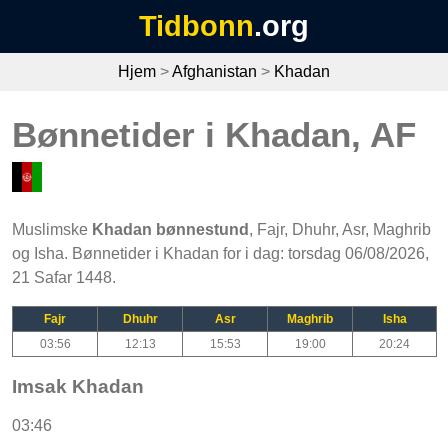
Tidbonn
.org
Hjem
>
Afghanistan
>
Khadan
Bønnetider i Khadan, AF
Muslimske
Khadan bønnestund
, Fajr, Dhuhr, Asr, Maghrib
og Isha. Bønnetider i Khadan for i dag: torsdag 06/08/2026,
21 Safar 1448.
Fajr
Dhuhr
Asr
Maghrib
Isha
03:56
12:13
15:53
19:00
20:24
Imsak Khadan
03:46