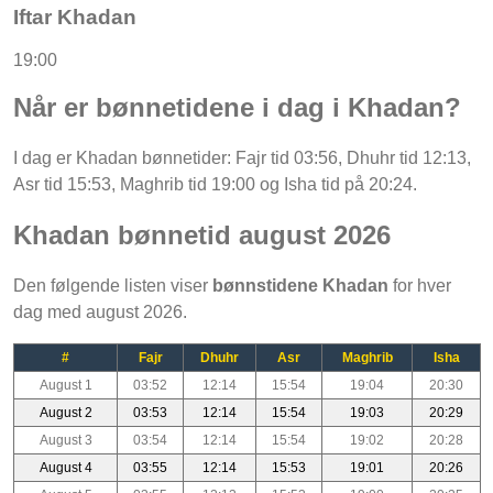
Iftar Khadan
19:00
Når er bønnetidene i dag i Khadan?
I dag er Khadan bønnetider: Fajr tid 03:56, Dhuhr tid 12:13,
Asr tid 15:53, Maghrib tid 19:00 og Isha tid på 20:24.
Khadan bønnetid august 2026
Den følgende listen viser
bønnstidene Khadan
for hver
dag med august 2026.
#
Fajr
Dhuhr
Asr
Maghrib
Isha
August 1
03:52
12:14
15:54
19:04
20:30
August 2
03:53
12:14
15:54
19:03
20:29
August 3
03:54
12:14
15:54
19:02
20:28
August 4
03:55
12:14
15:53
19:01
20:26