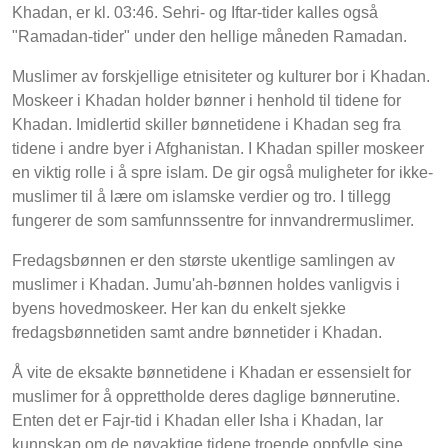
Khadan, er kl. 03:46. Sehri- og Iftar-tider kalles også
"Ramadan-tider" under den hellige måneden Ramadan.
Muslimer av forskjellige etnisiteter og kulturer bor i Khadan.
Moskeer i Khadan holder bønner i henhold til tidene for
Khadan. Imidlertid skiller bønnetidene i Khadan seg fra
tidene i andre byer i Afghanistan. I Khadan spiller moskeer
en viktig rolle i å spre islam. De gir også muligheter for ikke-
muslimer til å lære om islamske verdier og tro. I tillegg
fungerer de som samfunnssentre for innvandrermuslimer.
Fredagsbønnen er den største ukentlige samlingen av
muslimer i Khadan. Jumu'ah-bønnen holdes vanligvis i
byens hovedmoskeer. Her kan du enkelt sjekke
fredagsbønnetiden samt andre bønnetider i Khadan.
Å vite de eksakte bønnetidene i Khadan er essensielt for
muslimer for å opprettholde deres daglige bønnerutine.
Enten det er Fajr-tid i Khadan eller Isha i Khadan, lar
kunnskap om de nøyaktige tidene troende oppfylle sine