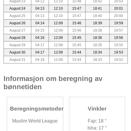
August 23
04:12
12:10
15:48
18:42
20:03
August 24
04:13
12:10
15:47
18:41
20:01
August 25
04:13
12:10
15:47
18:40
20:00
August 26
04:14
12:09
15:46
18:39
19:59
August 27
04:15
12:09
15:46
18:38
19:57
August 28
04:16
12:09
15:45
18:36
19:56
August 29
04:17
12:08
15:45
18:35
19:55
August 30
04:17
12:08
15:44
18:34
19:53
August 31
04:18
12:08
15:44
18:33
19:52
Informasjon om beregning av
bønnetiden
Beregningsmetoder
Vinkler
Muslim World League
Fajr: 18 °
Isha: 17 °