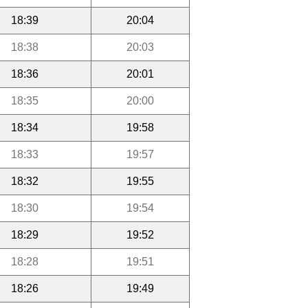
18:39
20:04
18:38
20:03
18:36
20:01
18:35
20:00
18:34
19:58
18:33
19:57
18:32
19:55
18:30
19:54
18:29
19:52
18:28
19:51
18:26
19:49