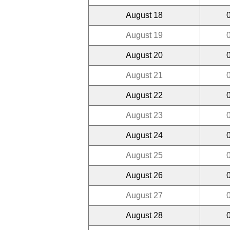
August 18
August 19
August 20
August 21
August 22
August 23
August 24
August 25
August 26
August 27
August 28