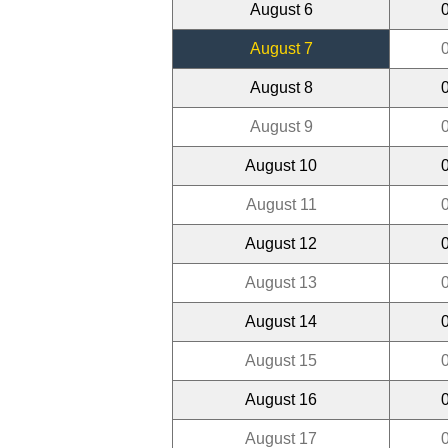
August 6
August 7
August 8
August 9
August 10
August 11
August 12
August 13
August 14
August 15
August 16
August 17