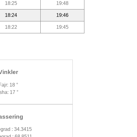
18:25
19:48
18:24
19:46
18:22
19:45
Vinkler
Fajr: 18 °
Isha: 17 °
assering
grad : 34.3415
grad : 68.8511