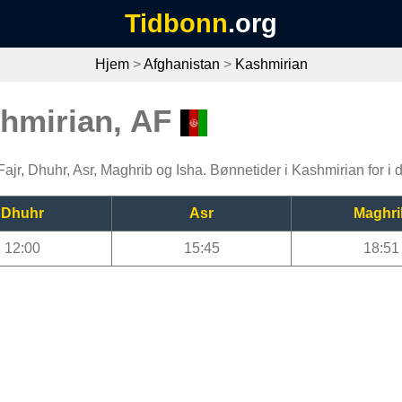
Tidbonn
.org
Hjem
>
Afghanistan
>
Kashmirian
shmirian, AF
 Fajr, Dhuhr, Asr, Maghrib og Isha. Bønnetider i Kashmirian for i
Dhuhr
Asr
Maghri
12:00
15:45
18:51