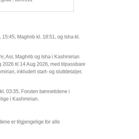
 15:45, Maghrib kl. 18:51, og Isha kl.
hr, Asr, Maghrib og Isha i Kashmirian
 2026 til 14 Aug 2026, med tilpassbare
rian, inkludert start- og sluttdetaljer,
 kl. 03:35. Foruten bønnetidene i
elige i Kashmirian.
ene er tilgjengelige for alle