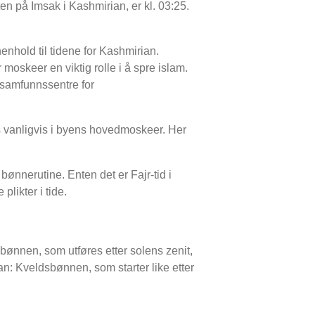
en på Imsak i Kashmirian, er kl. 03:25.
enhold til tidene for Kashmirian.
 moskeer en viktig rolle i å spre islam.
m samfunnssentre for
 vanligvis i byens hovedmoskeer. Her
bønnerutine. Enten det er Fajr-tid i
likter i tide.
ønnen, som utføres etter solens zenit,
n: Kveldsbønnen, som starter like etter