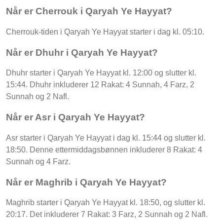
Når er Cherrouk i Qaryah Ye Hayyat?
Cherrouk-tiden i Qaryah Ye Hayyat starter i dag kl. 05:10.
Når er Dhuhr i Qaryah Ye Hayyat?
Dhuhr starter i Qaryah Ye Hayyat kl. 12:00 og slutter kl.
15:44. Dhuhr inkluderer 12 Rakat: 4 Sunnah, 4 Farz, 2
Sunnah og 2 Nafl.
Når er Asr i Qaryah Ye Hayyat?
Asr starter i Qaryah Ye Hayyat i dag kl. 15:44 og slutter kl.
18:50. Denne ettermiddagsbønnen inkluderer 8 Rakat: 4
Sunnah og 4 Farz.
Når er Maghrib i Qaryah Ye Hayyat?
Maghrib starter i Qaryah Ye Hayyat kl. 18:50, og slutter kl.
20:17. Det inkluderer 7 Rakat: 3 Farz, 2 Sunnah og 2 Nafl.