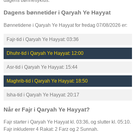
dagens bønnesyklus.
Dagens bønnetider i Qaryah Ye Hayyat
Bønnetidene i Qaryah Ye Hayyat for fredag 07/08/2026 er:
Fajr-tid i Qaryah Ye Hayyat: 03:36
Dhuhr-tid i Qaryah Ye Hayyat: 12:00
Asr-tid i Qaryah Ye Hayyat: 15:44
Maghrib-tid i Qaryah Ye Hayyat: 18:50
Isha-tid i Qaryah Ye Hayyat: 20:17
Når er Fajr i Qaryah Ye Hayyat?
Fajr starter i Qaryah Ye Hayyat kl. 03:36, og slutter kl. 05:10.
Fajr inkluderer 4 Rakat: 2 Farz og 2 Sunnah.