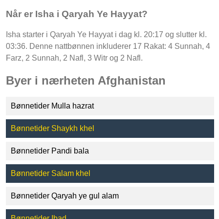
Når er Isha i Qaryah Ye Hayyat?
Isha starter i Qaryah Ye Hayyat i dag kl. 20:17 og slutter kl.
03:36. Denne nattbønnen inkluderer 17 Rakat: 4 Sunnah, 4
Farz, 2 Sunnah, 2 Nafl, 3 Witr og 2 Nafl.
Byer i nærheten Afghanistan
Bønnetider Mulla hazrat
Bønnetider Shaykh khel
Bønnetider Pandi bala
Bønnetider Salam khel
Bønnetider Qaryah ye gul alam
Bønnetider Ibad