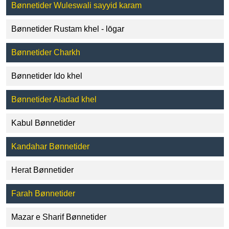
Bønnetider Wuleswali sayyid karam
Bønnetider Rustam khel - lōgar
Bønnetider Charkh
Bønnetider Ido khel
Bønnetider Aladad khel
Kabul Bønnetider
Kandahar Bønnetider
Herat Bønnetider
Farah Bønnetider
Mazar e Sharif Bønnetider