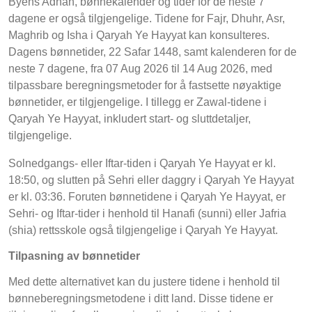
Byens Adhan, bønnekalender og tider for de neste 7
dagene er også tilgjengelige. Tidene for Fajr, Dhuhr, Asr,
Maghrib og Isha i Qaryah Ye Hayyat kan konsulteres.
Dagens bønnetider, 22 Safar 1448, samt kalenderen for de
neste 7 dagene, fra 07 Aug 2026 til 14 Aug 2026, med
tilpassbare beregningsmetoder for å fastsette nøyaktige
bønnetider, er tilgjengelige. I tillegg er Zawal-tidene i
Qaryah Ye Hayyat, inkludert start- og sluttdetaljer,
tilgjengelige.
Solnedgangs- eller Iftar-tiden i Qaryah Ye Hayyat er kl.
18:50, og slutten på Sehri eller daggry i Qaryah Ye Hayyat
er kl. 03:36. Foruten bønnetidene i Qaryah Ye Hayyat, er
Sehri- og Iftar-tider i henhold til Hanafi (sunni) eller Jafria
(shia) rettsskole også tilgjengelige i Qaryah Ye Hayyat.
Tilpasning av bønnetider
Med dette alternativet kan du justere tidene i henhold til
bønneberegningsmetodene i ditt land. Disse tidene er