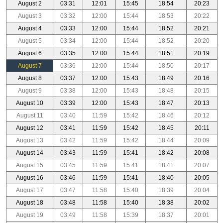
August 2
03:31
12:01
15:45
18:54
20:23
August 3
03:32
12:00
15:44
18:53
20:22
August 4
03:33
12:00
15:44
18:52
20:21
August 5
03:34
12:00
15:44
18:52
20:20
August 6
03:35
12:00
15:44
18:51
20:19
August 7
03:36
12:00
15:44
18:50
20:17
August 8
03:37
12:00
15:43
18:49
20:16
August 9
03:38
12:00
15:43
18:48
20:15
August 10
03:39
12:00
15:43
18:47
20:13
August 11
03:40
11:59
15:42
18:46
20:12
August 12
03:41
11:59
15:42
18:45
20:11
August 13
03:42
11:59
15:42
18:44
20:09
August 14
03:43
11:59
15:41
18:42
20:08
August 15
03:45
11:59
15:41
18:41
20:07
August 16
03:46
11:59
15:41
18:40
20:05
August 17
03:47
11:58
15:40
18:39
20:04
August 18
03:48
11:58
15:40
18:38
20:02
August 19
03:49
11:58
15:39
18:37
20:01