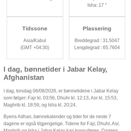
Isha: 17 °
Tidssone
Plassering
Asia/Kabul
Breddegrad : 31.5047
(GMT +04:30)
Lengdegrad : 65.7604
I dag, bønnetider i Jabar Kelay,
Afghanistan
I dag, torsdag 06/08/2026, er bønnetidene i Jabar Kelay
som følger: Fajr kl. 03:56, Dhuhr kl. 12:13, Asr kl. 15:53,
Maghrib kl. 18:59, og Isha kl. 20:24.
Byens Adhan, bønnekalender og tider for de neste 7
dagene er også tilgjengelige. Tidene for Fajr, Dhuhr, Asr,
Maghrib og Isha i Jabar Kelay kan konsulteres. Dagens