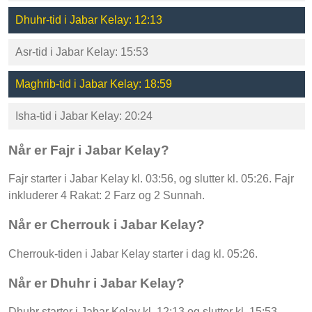
Dhuhr-tid i Jabar Kelay: 12:13
Asr-tid i Jabar Kelay: 15:53
Maghrib-tid i Jabar Kelay: 18:59
Isha-tid i Jabar Kelay: 20:24
Når er Fajr i Jabar Kelay?
Fajr starter i Jabar Kelay kl. 03:56, og slutter kl. 05:26. Fajr
inkluderer 4 Rakat: 2 Farz og 2 Sunnah.
Når er Cherrouk i Jabar Kelay?
Cherrouk-tiden i Jabar Kelay starter i dag kl. 05:26.
Når er Dhuhr i Jabar Kelay?
Dhuhr starter i Jabar Kelay kl. 12:13 og slutter kl. 15:53.