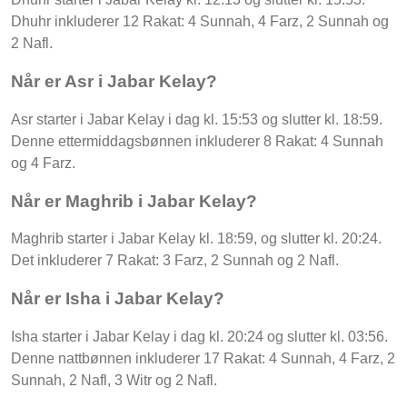
Dhuhr inkluderer 12 Rakat: 4 Sunnah, 4 Farz, 2 Sunnah og
2 Nafl.
Når er Asr i Jabar Kelay?
Asr starter i Jabar Kelay i dag kl. 15:53 og slutter kl. 18:59.
Denne ettermiddagsbønnen inkluderer 8 Rakat: 4 Sunnah
og 4 Farz.
Når er Maghrib i Jabar Kelay?
Maghrib starter i Jabar Kelay kl. 18:59, og slutter kl. 20:24.
Det inkluderer 7 Rakat: 3 Farz, 2 Sunnah og 2 Nafl.
Når er Isha i Jabar Kelay?
Isha starter i Jabar Kelay i dag kl. 20:24 og slutter kl. 03:56.
Denne nattbønnen inkluderer 17 Rakat: 4 Sunnah, 4 Farz, 2
Sunnah, 2 Nafl, 3 Witr og 2 Nafl.