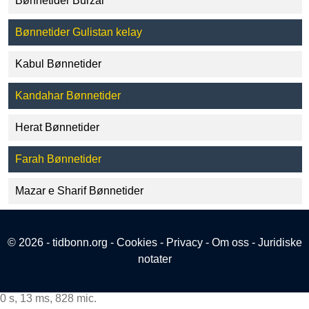
Bønnetider Burzai
Bønnetider Gulistan kelay
Kabul Bønnetider
Kandahar Bønnetider
Herat Bønnetider
Farah Bønnetider
Mazar e Sharif Bønnetider
© 2026 - tidbonn.org -
Cookies
-
Privacy
-
Om oss
-
Juridiske
notater
0 s, 13 ms, 828 mic.