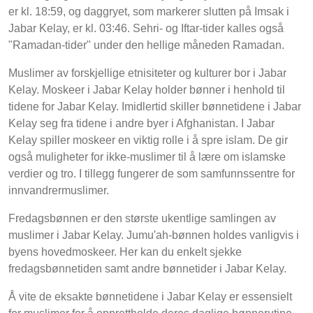
er kl. 18:59, og daggryet, som markerer slutten på Imsak i
Jabar Kelay, er kl. 03:46. Sehri- og Iftar-tider kalles også
"Ramadan-tider" under den hellige måneden Ramadan.
Muslimer av forskjellige etnisiteter og kulturer bor i Jabar
Kelay. Moskeer i Jabar Kelay holder bønner i henhold til
tidene for Jabar Kelay. Imidlertid skiller bønnetidene i Jabar
Kelay seg fra tidene i andre byer i Afghanistan. I Jabar
Kelay spiller moskeer en viktig rolle i å spre islam. De gir
også muligheter for ikke-muslimer til å lære om islamske
verdier og tro. I tillegg fungerer de som samfunnssentre for
innvandrermuslimer.
Fredagsbønnen er den største ukentlige samlingen av
muslimer i Jabar Kelay. Jumu'ah-bønnen holdes vanligvis i
byens hovedmoskeer. Her kan du enkelt sjekke
fredagsbønnetiden samt andre bønnetider i Jabar Kelay.
Å vite de eksakte bønnetidene i Jabar Kelay er essensielt