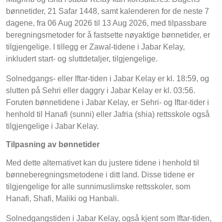
bønnetider, 21 Safar 1448, samt kalenderen for de neste 7
dagene, fra 06 Aug 2026 til 13 Aug 2026, med tilpassbare
beregningsmetoder for å fastsette nøyaktige bønnetider, er
tilgjengelige. I tillegg er Zawal-tidene i Jabar Kelay,
inkludert start- og sluttdetaljer, tilgjengelige.
Solnedgangs- eller Iftar-tiden i Jabar Kelay er kl. 18:59, og
slutten på Sehri eller daggry i Jabar Kelay er kl. 03:56.
Foruten bønnetidene i Jabar Kelay, er Sehri- og Iftar-tider i
henhold til Hanafi (sunni) eller Jafria (shia) rettsskole også
tilgjengelige i Jabar Kelay.
Tilpasning av bønnetider
Med dette alternativet kan du justere tidene i henhold til
bønneberegningsmetodene i ditt land. Disse tidene er
tilgjengelige for alle sunnimuslimske rettsskoler, som
Hanafi, Shafi, Maliki og Hanbali.
Solnedgangstiden i Jabar Kelay, også kjent som Iftar-tiden,