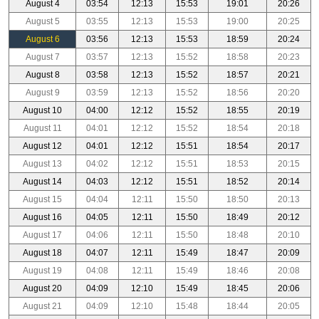
August 4
03:54
12:13
15:53
19:01
20:26
August 5
03:55
12:13
15:53
19:00
20:25
August 6
03:56
12:13
15:53
18:59
20:24
August 7
03:57
12:13
15:52
18:58
20:23
August 8
03:58
12:13
15:52
18:57
20:21
August 9
03:59
12:13
15:52
18:56
20:20
August 10
04:00
12:12
15:52
18:55
20:19
August 11
04:01
12:12
15:52
18:54
20:18
August 12
04:01
12:12
15:51
18:54
20:17
August 13
04:02
12:12
15:51
18:53
20:15
August 14
04:03
12:12
15:51
18:52
20:14
August 15
04:04
12:11
15:50
18:50
20:13
August 16
04:05
12:11
15:50
18:49
20:12
August 17
04:06
12:11
15:50
18:48
20:10
August 18
04:07
12:11
15:49
18:47
20:09
August 19
04:08
12:11
15:49
18:46
20:08
August 20
04:09
12:10
15:49
18:45
20:06
August 21
04:09
12:10
15:48
18:44
20:05