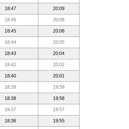
18:47
20:09
18:46
20:08
18:45
20:06
18:44
20:05
18:43
20:04
18:42
20:02
18:40
20:01
18:39
19:59
18:38
19:58
18:37
19:57
18:36
19:55