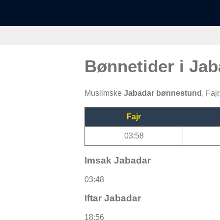
Bønnetider i Ja
Muslimske
Jabadar bønnestund
, Faj
Fajr
03:58
Imsak Jabadar
03:48
Iftar Jabadar
18:56