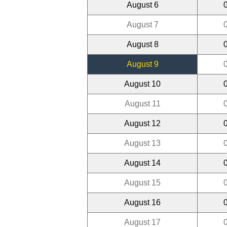
August 6
August 7
August 8
August 9
August 10
August 11
August 12
August 13
August 14
August 15
August 16
August 17