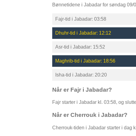
Bønnetidene i Jabadar for søndag 09/0
Fajr-tid i Jabadar: 03:58
Dhuhr-tid i Jabadar: 12:12
Asr-tid i Jabadar: 15:52
Maghrib-tid i Jabadar: 18:56
Isha-tid i Jabadar: 20:20
Når er Fajr i Jabadar?
Fajr starter i Jabadar kl. 03:58, og slut
Når er Cherrouk i Jabadar?
Cherrouk-tiden i Jabadar starter i dag k