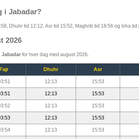
g i Jabadar?
:58, Dhuhr tid 12:12, Asr tid 15:52, Maghrib tid 18:56 og Isha tid
t 2026
 Jabadar
for hver dag med august 2026.
Fajr
Dhuhr
Asr
03:51
12:13
15:53
03:51
12:13
15:53
03:52
12:13
15:53
03:53
12:13
15:53
03:54
12:13
15:53