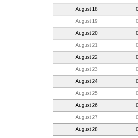
August 18
August 19
August 20
August 21
August 22
August 23
August 24
August 25
August 26
August 27
August 28