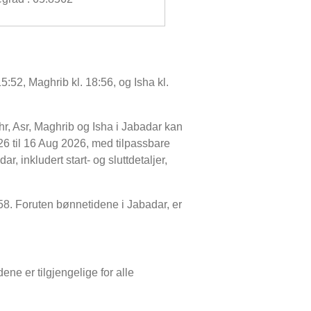
5:52, Maghrib kl. 18:56, og Isha kl.
hr, Asr, Maghrib og Isha i Jabadar kan
6 til 16 Aug 2026, med tilpassbare
r, inkludert start- og sluttdetaljer,
3:58. Foruten bønnetidene i Jabadar, er
ene er tilgjengelige for alle